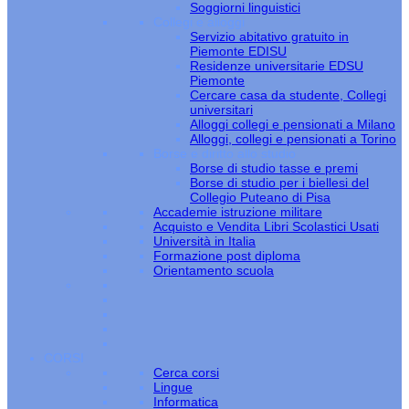
Soggiorni linguistici
Collegi e alloggi
Servizio abitativo gratuito in
Piemonte EDISU
Residenze universitarie EDSU
Piemonte
Cercare casa da studente, Collegi
universitari
Alloggi collegi e pensionati a Milano
Alloggi, collegi e pensionati a Torino
Borse e diritto allo studio
Borse di studio tasse e premi
Borse di studio per i biellesi del
Collegio Puteano di Pisa
Accademie istruzione militare
Acquisto e Vendita Libri Scolastici Usati
Università in Italia
Formazione post diploma
Orientamento scuola
CORSI
Cerca corsi
Lingue
Informatica