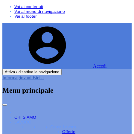
Vai ai contenuti
Vai al menu di navigazione
Vai al footer
Accedi
Attiva / disattiva la navigazione
Informagiovani Biella
Menu principale
CHI SIAMO
LAVORO
Cerco Lavoro
Offerte