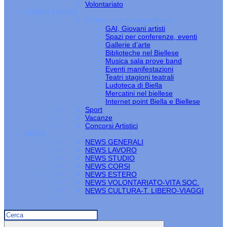
Volontariato
TEMPO LIBERO
Cultura arte e tempo libero
GAI, Giovani artisti
Spazi per conferenze, eventi
Gallerie d’arte
Biblioteche nel Biellese
Musica sala prove band
Eventi manifestazioni
Teatri stagioni teatrali
Ludoteca di Biella
Mercatini nel biellese
Internet point Biella e Biellese
Sport
Vacanze
Concorsi Artistici
NEWS
NEWS GENERALI
NEWS LAVORO
NEWS STUDIO
NEWS CORSI
NEWS ESTERO
NEWS VOLONTARIATO-VITA SOC.
NEWS CULTURA-T. LIBERO-VIAGGI