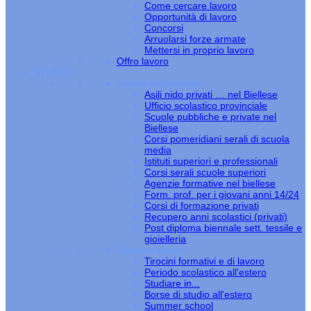
Come cercare lavoro
Opportunità di lavoro
Concorsi
Arruolarsi forze armate
Mettersi in proprio lavoro
Offro lavoro
STUDIO
Scuole nel Biellese
Asili nido privati … nel Biellese
Ufficio scolastico provinciale
Scuole pubbliche e private nel
Biellese
Corsi pomeridiani serali di scuola
media
Istituti superiori e professionali
Corsi serali scuole superiori
Agenzie formative nel biellese
Form. prof. per i giovani anni 14/24
Corsi di formazione privati
Recupero anni scolastici (privati)
Post diploma biennale sett. tessile e
gioielleria
Studiare estero
Tirocini formativi e di lavoro
Periodo scolastico all'estero
Studiare in...
Borse di studio all'estero
Summer school