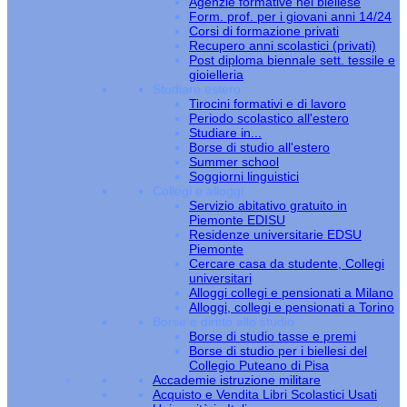
Agenzie formative nel biellese
Form. prof. per i giovani anni 14/24
Corsi di formazione privati
Recupero anni scolastici (privati)
Post diploma biennale sett. tessile e
gioielleria
Studiare estero
Tirocini formativi e di lavoro
Periodo scolastico all'estero
Studiare in...
Borse di studio all'estero
Summer school
Soggiorni linguistici
Collegi e alloggi
Servizio abitativo gratuito in
Piemonte EDISU
Residenze universitarie EDSU
Piemonte
Cercare casa da studente, Collegi
universitari
Alloggi collegi e pensionati a Milano
Alloggi, collegi e pensionati a Torino
Borse e diritto allo studio
Borse di studio tasse e premi
Borse di studio per i biellesi del
Collegio Puteano di Pisa
Accademie istruzione militare
Acquisto e Vendita Libri Scolastici Usati