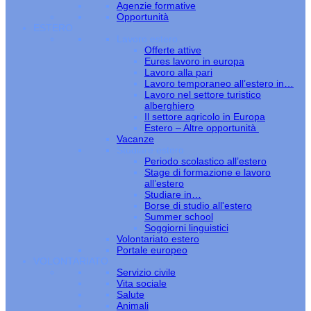
Agenzie formative
Opportunità
ESTERO
Lavoro estero
Offerte attive
Eures lavoro in europa
Lavoro alla pari
Lavoro temporaneo all’estero in…
Lavoro nel settore turistico
alberghiero
Il settore agricolo in Europa
Estero – Altre opportunità
Vacanze
Studiare estero
Periodo scolastico all’estero
Stage di formazione e lavoro
all’estero
Studiare in…
Borse di studio all'estero
Summer school
Soggiorni linguistici
Volontariato estero
Portale europeo
VOLONTARIATO
Servizio civile
Vita sociale
Salute
Animali