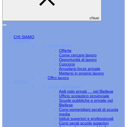
chiusi
CHI SIAMO
LAVORO
Cerco Lavoro
Offerte
Come cercare lavoro
Opportunità di lavoro
Concorsi
Arruolarsi forze armate
Mettersi in proprio lavoro
Offro lavoro
STUDIO
Scuole nel Biellese
Asili nido privati … nel Biellese
Ufficio scolastico provinciale
Scuole pubbliche e private nel
Biellese
Corsi pomeridiani serali di scuola
media
Istituti superiori e professionali
Corsi serali scuole superiori