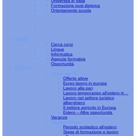
Università in Italia
Formazione post diploma
Orientamento scuola
CORSI
Cerca corsi
Lingue
Informatica
Agenzie formative
Opportunità
ESTERO
Lavoro estero
Offerte attive
Eures lavoro in europa
Lavoro alla pari
Lavoro temporaneo all’estero in…
Lavoro nel settore turistico
alberghiero
Il settore agricolo in Europa
Estero – Altre opportunità
Vacanze
Studiare estero
Periodo scolastico all’estero
Stage di formazione e lavoro