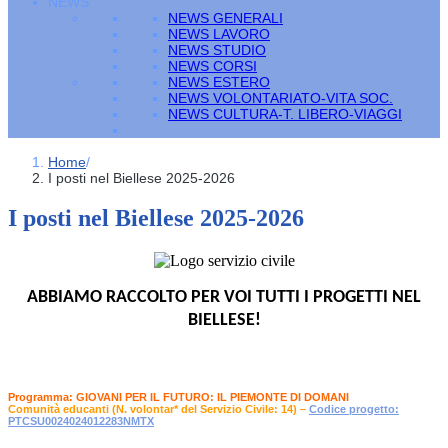
NEWS
NEWS GENERALI
NEWS LAVORO
NEWS STUDIO
NEWS CORSI
NEWS ESTERO
NEWS VOLONTARIATO-VITA SOC.
NEWS CULTURA-T. LIBERO-VIAGGI
Home
/
I posti nel Biellese 2025-2026
I posti nel Biellese 2025-2026
ABBIAMO RACCOLTO PER VOI TUTTI I PROGETTI NEL
BIELLESE!
Programma: GIOVANI PER IL FUTURO: IL PIEMONTE DI DOMANI
Comunità educanti (N. volontar* del Servizio Civile: 14) –
Codice progetto:
PTCSU0024024012283NMTX