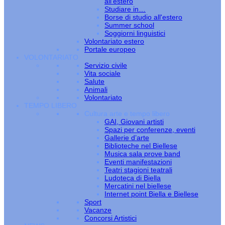
all’estero
Studiare in…
Borse di studio all'estero
Summer school
Soggiorni linguistici
Volontariato estero
Portale europeo
VOLONTARIATO
Servizio civile
Vita sociale
Salute
Animali
Volontariato
TEMPO LIBERO
Cultura arte e tempo libero
GAI, Giovani artisti
Spazi per conferenze, eventi
Gallerie d’arte
Biblioteche nel Biellese
Musica sala prove band
Eventi manifestazioni
Teatri stagioni teatrali
Ludoteca di Biella
Mercatini nel biellese
Internet point Biella e Biellese
Sport
Vacanze
Concorsi Artistici