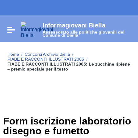
Vai ai contenuti
Vai al menu di navigazione
Vai al footer
Informagiovani Biella
Attiva / disattiva la navigazione
Assessorato alle politiche giovanili del
Comune di Biella
Home
/
Concorsi Archivio Biella
/
FIABE E RACCONTI ILLUSTRATI 2005
/
FIABE E RACCONTI ILLUSTRATI 2005: Le zucchine ripiene
– premio speciale per il testo
Form iscrizione laboratorio
disegno e fumetto