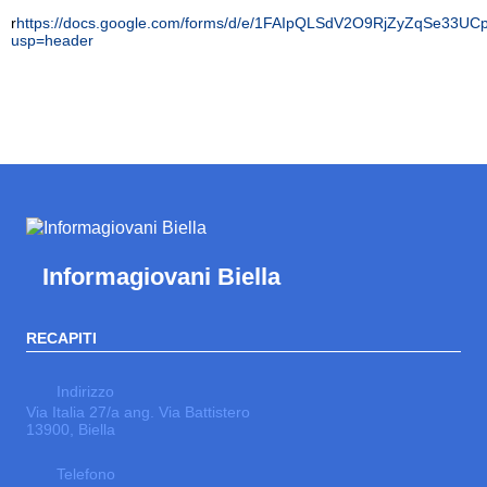
r
https://docs.google.com/forms/d/e/1FAIpQLSdV2O9RjZyZqSe33U
usp=header
Informagiovani Biella
RECAPITI
Indirizzo
Via Italia 27/a ang. Via Battistero
13900, Biella
Telefono