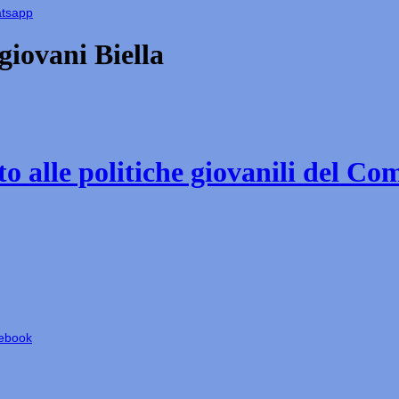
atsapp
iovani Biella
o alle politiche giovanili del Co
cebook