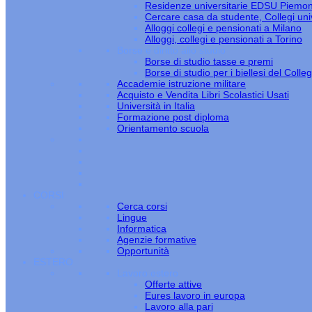
Residenze universitarie EDSU Piemo
Cercare casa da studente, Collegi univ
Alloggi collegi e pensionati a Milano
Alloggi, collegi e pensionati a Torino
Borse e diritto allo studio
Borse di studio tasse e premi
Borse di studio per i biellesi del Colle
Accademie istruzione militare
Acquisto e Vendita Libri Scolastici Usati
Università in Italia
Formazione post diploma
Orientamento scuola
CORSI
Cerca corsi
Lingue
Informatica
Agenzie formative
Opportunità
ESTERO
Lavoro estero
Offerte attive
Eures lavoro in europa
Lavoro alla pari