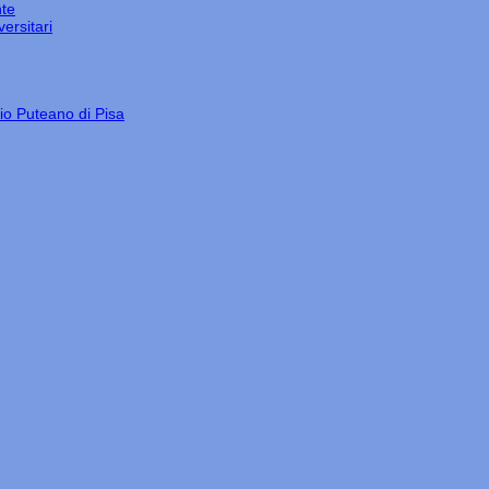
nte
ersitari
gio Puteano di Pisa