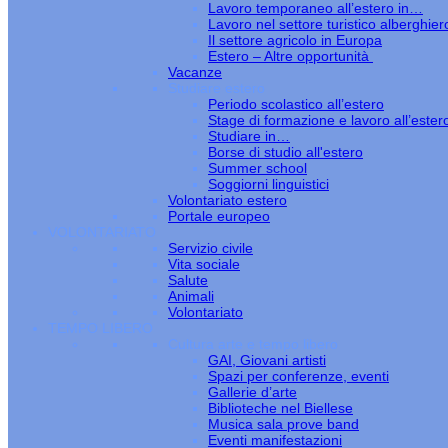
Lavoro temporaneo all’estero in…
Lavoro nel settore turistico alberghier
Il settore agricolo in Europa
Estero – Altre opportunità
Vacanze
Studiare estero
Periodo scolastico all’estero
Stage di formazione e lavoro all’ester
Studiare in…
Borse di studio all'estero
Summer school
Soggiorni linguistici
Volontariato estero
Portale europeo
VOLONTARIATO
Servizio civile
Vita sociale
Salute
Animali
Volontariato
TEMPO LIBERO
Cultura arte e tempo libero
GAI, Giovani artisti
Spazi per conferenze, eventi
Gallerie d’arte
Biblioteche nel Biellese
Musica sala prove band
Eventi manifestazioni