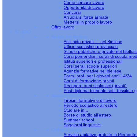
Come cercare lavoro
Opportunità di lavoro
Concorsi
Arruolarsi forze armate
Mettersi in proprio lavoro
Offro lavoro
STUDIO
Scuole nel Biellese
Asili nido privati … nel Biellese
Ufficio scolastico provinciale
Scuole pubbliche e private nel Bielles
Corsi pomeridiani serali di scuola med
Istituti superiori e professionali
Corsi serali scuole superiori
Agenzie formative nel biellese
Form. prof. per i giovani anni 14/24
Corsi di formazione privati
Recupero anni scolastici (privati)
Post diploma biennale sett. tessile e gi
Studiare estero
Tirocini formativi e di lavoro
Periodo scolastico all'estero
Studiare in...
Borse di studio all'estero
Summer school
Soggiorni linguistici
Collegi e alloggi
Servizio abitativo gratuito in Piemont