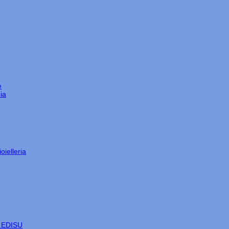
e
ia
oielleria
e EDISU