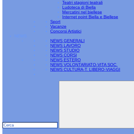
Teatri stagioni teatrali
Ludoteca di Biella
Mercatini nel biellese
Internet point Biella e Biellese
Sport
Vacanze
Concorsi Artistici
NEWS
NEWS GENERALI
NEWS LAVORO
NEWS STUDIO
NEWS CORSI
NEWS ESTERO
NEWS VOLONTARIATO-VITA SOC.
NEWS CULTURA-T. LIBERO-VIAGGI