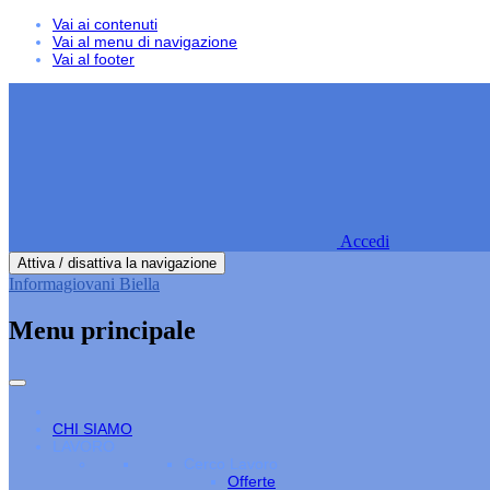
Vai ai contenuti
Vai al menu di navigazione
Vai al footer
Accedi
Attiva / disattiva la navigazione
Informagiovani Biella
Menu principale
CHI SIAMO
LAVORO
Cerco Lavoro
Offerte