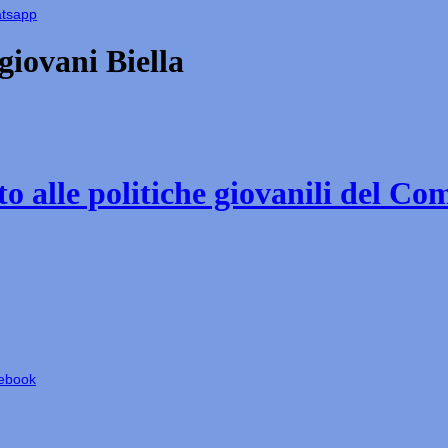
atsapp
iovani Biella
o alle politiche giovanili del Co
cebook