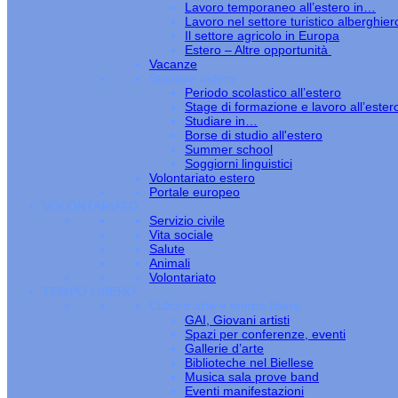
Lavoro temporaneo all’estero in…
Lavoro nel settore turistico alberghier
Il settore agricolo in Europa
Estero – Altre opportunità
Vacanze
Studiare estero
Periodo scolastico all’estero
Stage di formazione e lavoro all’ester
Studiare in…
Borse di studio all'estero
Summer school
Soggiorni linguistici
Volontariato estero
Portale europeo
VOLONTARIATO
Servizio civile
Vita sociale
Salute
Animali
Volontariato
TEMPO LIBERO
Cultura arte e tempo libero
GAI, Giovani artisti
Spazi per conferenze, eventi
Gallerie d’arte
Biblioteche nel Biellese
Musica sala prove band
Eventi manifestazioni