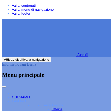
Vai ai contenuti
Vai al menu di navigazione
Vai al footer
Accedi
Attiva / disattiva la navigazione
Informagiovani Biella
Menu principale
CHI SIAMO
LAVORO
Cerco Lavoro
Offerte