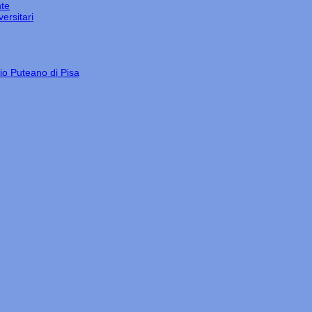
nte
ersitari
gio Puteano di Pisa