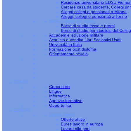
Residenze universitarie EDSU Piemo
Cercare casa da studente, Collegi univ
Alloggi collegi e pensionati a Milano
Alloggi, collegi e pensionati a Torino
Borse e diritto allo studio
Borse di studio tasse e premi
Borse di studio per i biellesi del Colle
Accademie istruzione militare
Acquisto e Vendita Libri Scolastici Usati
Università in Italia
Formazione post diploma
Orientamento scuola
CORSI
Cerca corsi
Lingue
Informatica
Agenzie formative
Opportunità
ESTERO
Lavoro estero
Offerte attive
Eures lavoro in europa
Lavoro alla pari