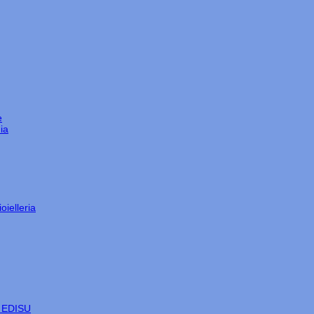
e
ia
oielleria
e EDISU