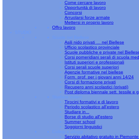
Come cercare lavoro
Opportunità di lavoro
Concorsi
Arruolarsi forze armate
Mettersi in proprio lavoro
Offro lavoro
STUDIO
Scuole nel Biellese
Asili nido privati … nel Biellese
Ufficio scolastico provinciale
Scuole pubbliche e private nel Bielles
Corsi pomeridiani serali di scuola med
Istituti superiori e professionali
Corsi serali scuole superiori
Agenzie formative nel biellese
Form. prof. per i giovani anni 14/24
Corsi di formazione privati
Recupero anni scolastici (privati)
Post diploma biennale sett. tessile e gi
Studiare estero
Tirocini formativi e di lavoro
Periodo scolastico all'estero
Studiare in...
Borse di studio all'estero
Summer school
Soggiorni linguistici
Collegi e alloggi
Servizio abitativo gratuito in Piemont