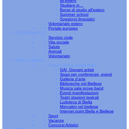
all’estero
Studiare in…
Borse di studio all'estero
Summer school
Soggiorni linguistici
Volontariato estero
Portale europeo
VOLONTARIATO
Servizio civile
Vita sociale
Salute
Animali
Volontariato
TEMPO LIBERO
Cultura arte e tempo libero
GAI, Giovani artisti
Spazi per conferenze, eventi
Gallerie d’arte
Biblioteche nel Biellese
Musica sala prove band
Eventi manifestazioni
Teatri stagioni teatrali
Ludoteca di Biella
Mercatini nel biellese
Internet point Biella e Biellese
Sport
Vacanze
Concorsi Artistici