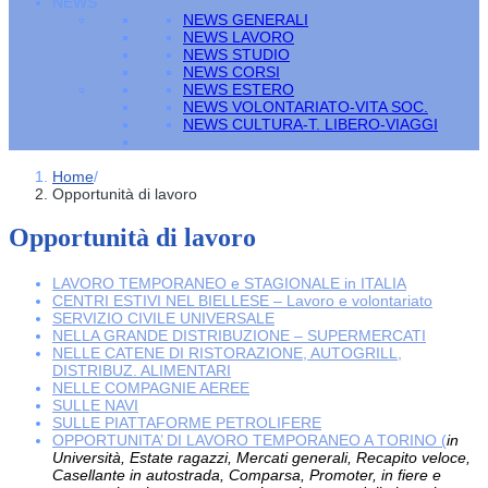
NEWS
NEWS GENERALI
NEWS LAVORO
NEWS STUDIO
NEWS CORSI
NEWS ESTERO
NEWS VOLONTARIATO-VITA SOC.
NEWS CULTURA-T. LIBERO-VIAGGI
Home
/
Opportunità di lavoro
Opportunità di lavoro
LAVORO TEMPORANEO e STAGIONALE in ITALIA
CENTRI ESTIVI NEL BIELLESE – Lavoro e volontariato
SERVIZIO CIVILE UNIVERSALE
NELLA GRANDE DISTRIBUZIONE – SUPERMERCATI
NELLE CATENE DI RISTORAZIONE, AUTOGRILL,
DISTRIBUZ. ALIMENTARI
NELLE COMPAGNIE AEREE
SULLE NAVI
SULLE PIATTAFORME PETROLIFERE
OPPORTUNITA’ DI LAVORO TEMPORANEO A TORINO (
in
Università, Estate ragazzi, Mercati generali, Recapito veloce,
Casellante in autostrada, Comparsa, Promoter, in fiere e