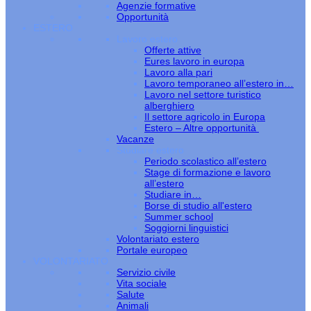
Agenzie formative
Opportunità
ESTERO
Lavoro estero
Offerte attive
Eures lavoro in europa
Lavoro alla pari
Lavoro temporaneo all’estero in…
Lavoro nel settore turistico
alberghiero
Il settore agricolo in Europa
Estero – Altre opportunità
Vacanze
Studiare estero
Periodo scolastico all’estero
Stage di formazione e lavoro
all’estero
Studiare in…
Borse di studio all'estero
Summer school
Soggiorni linguistici
Volontariato estero
Portale europeo
VOLONTARIATO
Servizio civile
Vita sociale
Salute
Animali