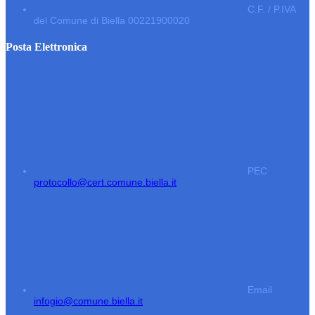
C.F. / P.IVA
del Comune di Biella 00221900020
Posta Elettronica
PEC
protocollo@cert.comune.biella.it
Email
infogio@comune.biella.it