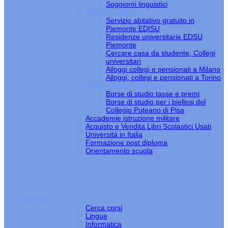
Soggiorni linguistici
Collegi e alloggi
Servizio abitativo gratuito in
Piemonte EDISU
Residenze universitarie EDSU
Piemonte
Cercare casa da studente, Collegi
universitari
Alloggi collegi e pensionati a Milano
Alloggi, collegi e pensionati a Torino
Borse e diritto allo studio
Borse di studio tasse e premi
Borse di studio per i biellesi del
Collegio Puteano di Pisa
Accademie istruzione militare
Acquisto e Vendita Libri Scolastici Usati
Università in Italia
Formazione post diploma
Orientamento scuola
CORSI
Cerca corsi
Lingue
Informatica