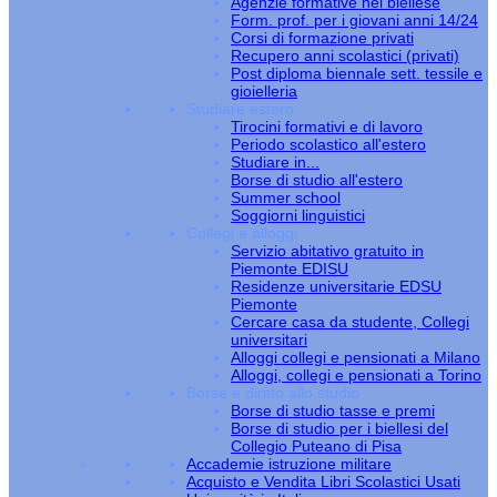
Agenzie formative nel biellese
Form. prof. per i giovani anni 14/24
Corsi di formazione privati
Recupero anni scolastici (privati)
Post diploma biennale sett. tessile e
gioielleria
Studiare estero
Tirocini formativi e di lavoro
Periodo scolastico all'estero
Studiare in...
Borse di studio all'estero
Summer school
Soggiorni linguistici
Collegi e alloggi
Servizio abitativo gratuito in
Piemonte EDISU
Residenze universitarie EDSU
Piemonte
Cercare casa da studente, Collegi
universitari
Alloggi collegi e pensionati a Milano
Alloggi, collegi e pensionati a Torino
Borse e diritto allo studio
Borse di studio tasse e premi
Borse di studio per i biellesi del
Collegio Puteano di Pisa
Accademie istruzione militare
Acquisto e Vendita Libri Scolastici Usati