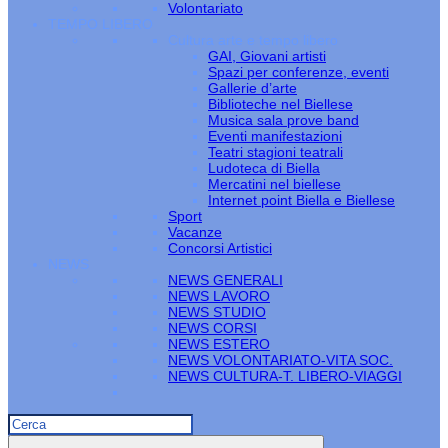
Volontariato
TEMPO LIBERO
Cultura arte e tempo libero
GAI, Giovani artisti
Spazi per conferenze, eventi
Gallerie d’arte
Biblioteche nel Biellese
Musica sala prove band
Eventi manifestazioni
Teatri stagioni teatrali
Ludoteca di Biella
Mercatini nel biellese
Internet point Biella e Biellese
Sport
Vacanze
Concorsi Artistici
NEWS
NEWS GENERALI
NEWS LAVORO
NEWS STUDIO
NEWS CORSI
NEWS ESTERO
NEWS VOLONTARIATO-VITA SOC.
NEWS CULTURA-T. LIBERO-VIAGGI