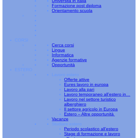
Università in Italia
Formazione post diploma
Orientamento scuola
CORSI
Cerca corsi
Lingue
Informatica
Agenzie formative
Opportunità
ESTERO
Lavoro estero
Offerte attive
Eures lavoro in europa
Lavoro alla pari
Lavoro temporaneo all’estero in…
Lavoro nel settore turistico
alberghiero
Il settore agricolo in Europa
Estero – Altre opportunità
Vacanze
Studiare estero
Periodo scolastico all’estero
Stage di formazione e lavoro