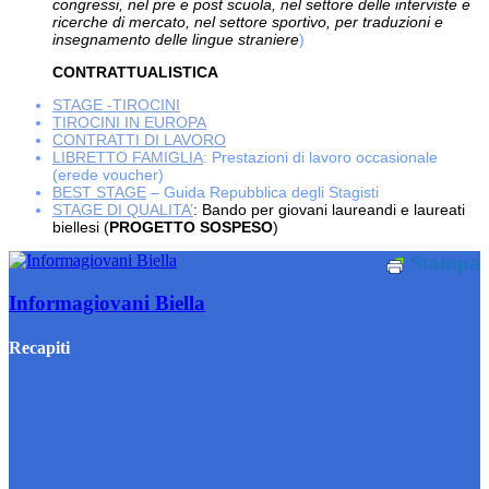
congressi, nel pre e post scuola, nel settore delle interviste e
ricerche di mercato, nel settore sportivo, per traduzioni e
insegnamento delle lingue straniere
)
CONTRATTUALISTICA
STAGE -TIROCINI
TIROCINI IN EUROPA
CONTRATTI DI LAVORO
LIBRETTO FAMIGLIA
: Prestazioni di lavoro occasionale
(erede voucher)
BEST STAGE
– Guida Repubblica degli Stagisti
STAGE DI QUALITA’
: Bando per giovani laureandi e laureati
biellesi (
PROGETTO SOSPESO
)
Stampa
Informagiovani Biella
Recapiti