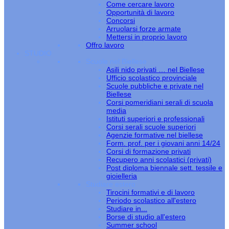
Come cercare lavoro
Opportunità di lavoro
Concorsi
Arruolarsi forze armate
Mettersi in proprio lavoro
Offro lavoro
STUDIO
Scuole nel Biellese
Asili nido privati … nel Biellese
Ufficio scolastico provinciale
Scuole pubbliche e private nel
Biellese
Corsi pomeridiani serali di scuola
media
Istituti superiori e professionali
Corsi serali scuole superiori
Agenzie formative nel biellese
Form. prof. per i giovani anni 14/24
Corsi di formazione privati
Recupero anni scolastici (privati)
Post diploma biennale sett. tessile e
gioielleria
Studiare estero
Tirocini formativi e di lavoro
Periodo scolastico all'estero
Studiare in...
Borse di studio all'estero
Summer school