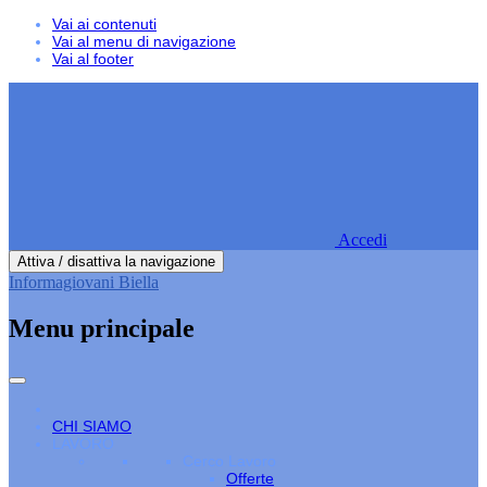
Vai ai contenuti
Vai al menu di navigazione
Vai al footer
Accedi
Attiva / disattiva la navigazione
Informagiovani Biella
Menu principale
CHI SIAMO
LAVORO
Cerco Lavoro
Offerte