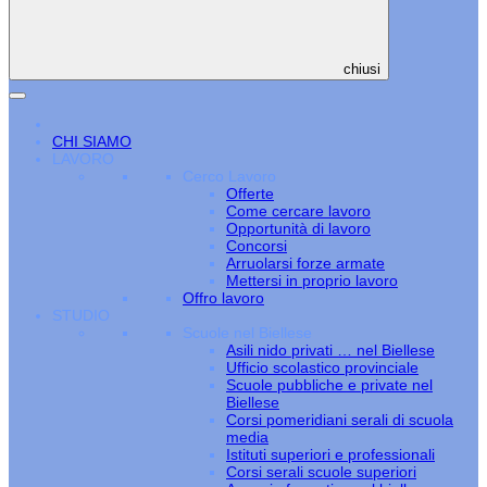
chiusi
CHI SIAMO
LAVORO
Cerco Lavoro
Offerte
Come cercare lavoro
Opportunità di lavoro
Concorsi
Arruolarsi forze armate
Mettersi in proprio lavoro
Offro lavoro
STUDIO
Scuole nel Biellese
Asili nido privati … nel Biellese
Ufficio scolastico provinciale
Scuole pubbliche e private nel
Biellese
Corsi pomeridiani serali di scuola
media
Istituti superiori e professionali
Corsi serali scuole superiori