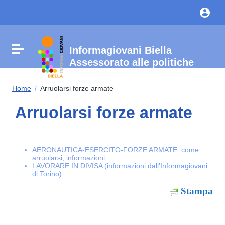
Vai ai contenuti
Vai al menu di navigazione
Vai al footer
Attiva / disattiva la navigazione
Informagiovani Biella
Assessorato alle politiche
giovanili del Comune di
Biella
Home
/
Arruolarsi forze armate
Arruolarsi forze armate
AERONAUTICA-ESERCITO-FORZE ARMATE: come
arruolarsi, informazioni
LAVORARE IN DIVISA
(informazioni dall’Informagiovani
di Torino)
Stampa