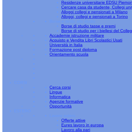
Residenze universitarie EDSU Piemo
Cercare casa da studente, Collegi univ
Alloggi collegi e pensionati a Milano
Alloggi, collegi e pensionati a Torino
Borse e diritto allo studio
Borse di studio tasse e premi
Borse di studio per i biellesi del Colle
Accademie istruzione militare
Acquisto e Vendita Libri Scolastici Usati
Università in Italia
Formazione post diploma
Orientamento scuola
CORSI
Cerca corsi
Lingue
Informatica
Agenzie formative
Opportunità
ESTERO
Lavoro estero
Offerte attive
Eures lavoro in europa
Lavoro alla pari