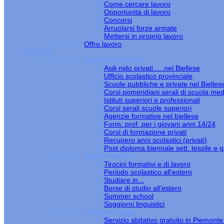
Come cercare lavoro
Opportunità di lavoro
Concorsi
Arruolarsi forze armate
Mettersi in proprio lavoro
Offro lavoro
STUDIO
Scuole nel Biellese
Asili nido privati … nel Biellese
Ufficio scolastico provinciale
Scuole pubbliche e private nel Bielles
Corsi pomeridiani serali di scuola med
Istituti superiori e professionali
Corsi serali scuole superiori
Agenzie formative nel biellese
Form. prof. per i giovani anni 14/24
Corsi di formazione privati
Recupero anni scolastici (privati)
Post diploma biennale sett. tessile e gi
Studiare estero
Tirocini formativi e di lavoro
Periodo scolastico all'estero
Studiare in...
Borse di studio all'estero
Summer school
Soggiorni linguistici
Collegi e alloggi
Servizio abitativo gratuito in Piemont