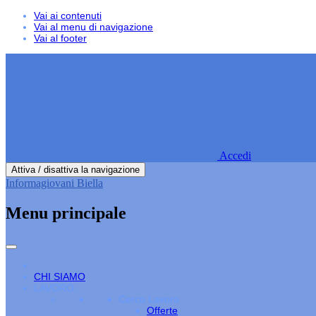
Vai ai contenuti
Vai al menu di navigazione
Vai al footer
Accedi
Attiva / disattiva la navigazione
Informagiovani Biella
Menu principale
CHI SIAMO
LAVORO
Cerco Lavoro
Offerte