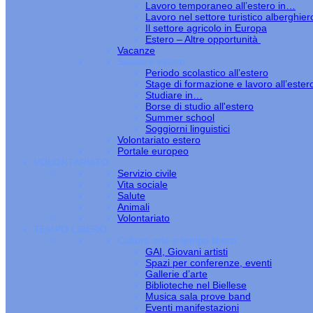
Lavoro temporaneo all’estero in…
Lavoro nel settore turistico alberghier
Il settore agricolo in Europa
Estero – Altre opportunità
Vacanze
Studiare estero
Periodo scolastico all’estero
Stage di formazione e lavoro all’ester
Studiare in…
Borse di studio all'estero
Summer school
Soggiorni linguistici
Volontariato estero
Portale europeo
VOLONTARIATO
Servizio civile
Vita sociale
Salute
Animali
Volontariato
TEMPO LIBERO
Cultura arte e tempo libero
GAI, Giovani artisti
Spazi per conferenze, eventi
Gallerie d’arte
Biblioteche nel Biellese
Musica sala prove band
Eventi manifestazioni