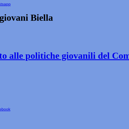
atsapp
iovani Biella
o alle politiche giovanili del Co
cebook