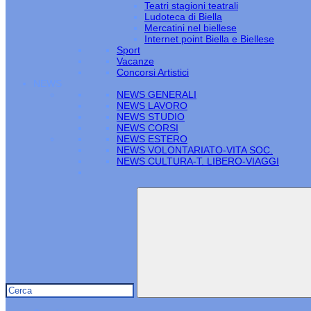
Teatri stagioni teatrali
Ludoteca di Biella
Mercatini nel biellese
Internet point Biella e Biellese
Sport
Vacanze
Concorsi Artistici
NEWS
NEWS GENERALI
NEWS LAVORO
NEWS STUDIO
NEWS CORSI
NEWS ESTERO
NEWS VOLONTARIATO-VITA SOC.
NEWS CULTURA-T. LIBERO-VIAGGI