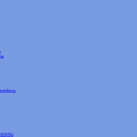
e
ia
oielleria
e EDISU