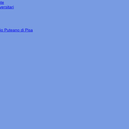
nte
ersitari
gio Puteano di Pisa