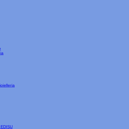
e
ia
oielleria
e EDISU