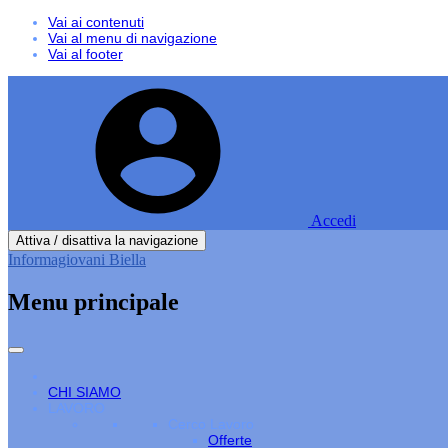
Vai ai contenuti
Vai al menu di navigazione
Vai al footer
Accedi
Attiva / disattiva la navigazione
Informagiovani Biella
Menu principale
CHI SIAMO
LAVORO
Cerco Lavoro
Offerte