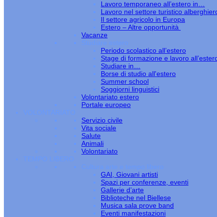
Lavoro temporaneo all’estero in…
Lavoro nel settore turistico alberghier
Il settore agricolo in Europa
Estero – Altre opportunità
Vacanze
Studiare estero
Periodo scolastico all’estero
Stage di formazione e lavoro all’ester
Studiare in…
Borse di studio all'estero
Summer school
Soggiorni linguistici
Volontariato estero
Portale europeo
VOLONTARIATO
Servizio civile
Vita sociale
Salute
Animali
Volontariato
TEMPO LIBERO
Cultura arte e tempo libero
GAI, Giovani artisti
Spazi per conferenze, eventi
Gallerie d’arte
Biblioteche nel Biellese
Musica sala prove band
Eventi manifestazioni