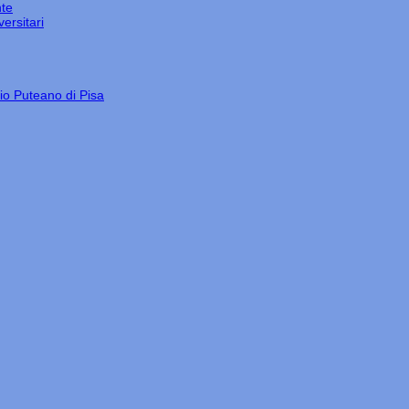
nte
ersitari
gio Puteano di Pisa