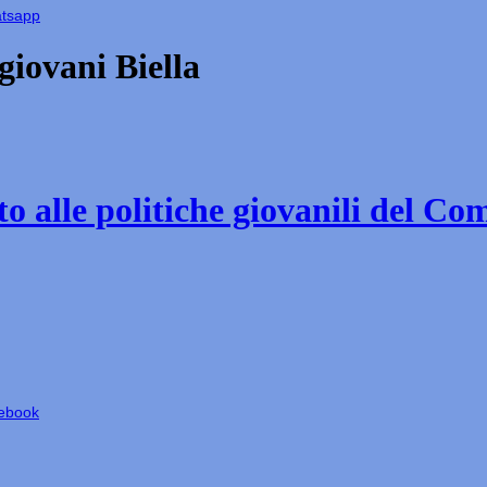
atsapp
iovani Biella
o alle politiche giovanili del Co
cebook