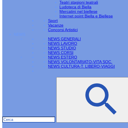
Teatri stagioni teatrali
Ludoteca di Biella
Mercatini nel biellese
Internet point Biella e Biellese
Sport
Vacanze
Concorsi Artistici
NEWS
NEWS GENERALI
NEWS LAVORO
NEWS STUDIO
NEWS CORSI
NEWS ESTERO
NEWS VOLONTARIATO-VITA SOC.
NEWS CULTURA-T. LIBERO-VIAGGI