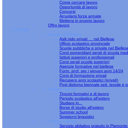
Come cercare lavoro
Opportunità di lavoro
Concorsi
Arruolarsi forze armate
Mettersi in proprio lavoro
Offro lavoro
STUDIO
Scuole nel Biellese
Asili nido privati … nel Biellese
Ufficio scolastico provinciale
Scuole pubbliche e private nel Bielles
Corsi pomeridiani serali di scuola med
Istituti superiori e professionali
Corsi serali scuole superiori
Agenzie formative nel biellese
Form. prof. per i giovani anni 14/24
Corsi di formazione privati
Recupero anni scolastici (privati)
Post diploma biennale sett. tessile e gi
Studiare estero
Tirocini formativi e di lavoro
Periodo scolastico all'estero
Studiare in...
Borse di studio all'estero
Summer school
Soggiorni linguistici
Collegi e alloggi
Servizio abitativo gratuito in Piemont