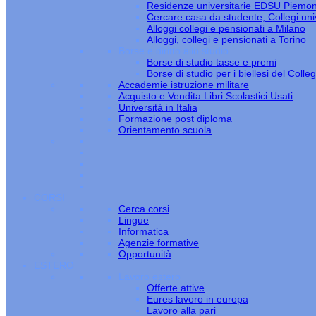
Residenze universitarie EDSU Piemo
Cercare casa da studente, Collegi univ
Alloggi collegi e pensionati a Milano
Alloggi, collegi e pensionati a Torino
Borse e diritto allo studio
Borse di studio tasse e premi
Borse di studio per i biellesi del Colle
Accademie istruzione militare
Acquisto e Vendita Libri Scolastici Usati
Università in Italia
Formazione post diploma
Orientamento scuola
CORSI
Cerca corsi
Lingue
Informatica
Agenzie formative
Opportunità
ESTERO
Lavoro estero
Offerte attive
Eures lavoro in europa
Lavoro alla pari