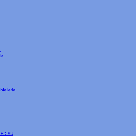
e
ia
oielleria
e EDISU