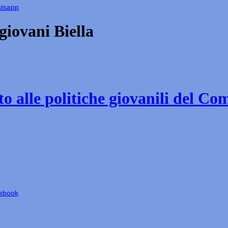
atsapp
iovani Biella
o alle politiche giovanili del Co
cebook