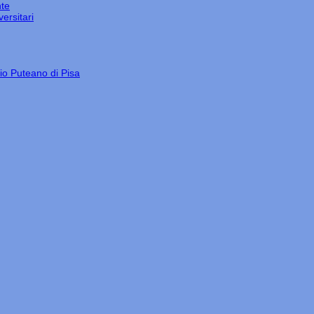
nte
ersitari
gio Puteano di Pisa