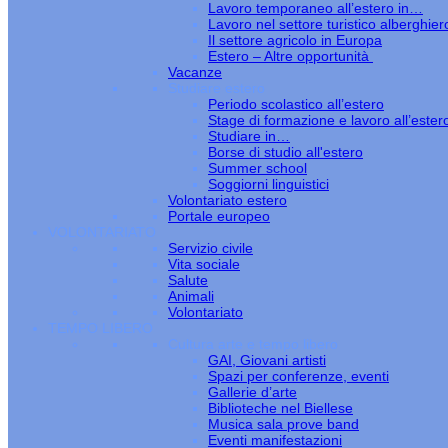
Lavoro temporaneo all’estero in…
Lavoro nel settore turistico alberghier
Il settore agricolo in Europa
Estero – Altre opportunità
Vacanze
Studiare estero
Periodo scolastico all’estero
Stage di formazione e lavoro all’ester
Studiare in…
Borse di studio all'estero
Summer school
Soggiorni linguistici
Volontariato estero
Portale europeo
VOLONTARIATO
Servizio civile
Vita sociale
Salute
Animali
Volontariato
TEMPO LIBERO
Cultura arte e tempo libero
GAI, Giovani artisti
Spazi per conferenze, eventi
Gallerie d’arte
Biblioteche nel Biellese
Musica sala prove band
Eventi manifestazioni