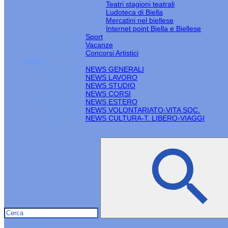
Teatri stagioni teatrali
Ludoteca di Biella
Mercatini nel biellese
Internet point Biella e Biellese
Sport
Vacanze
Concorsi Artistici
NEWS
NEWS GENERALI
NEWS LAVORO
NEWS STUDIO
NEWS CORSI
NEWS ESTERO
NEWS VOLONTARIATO-VITA SOC.
NEWS CULTURA-T. LIBERO-VIAGGI