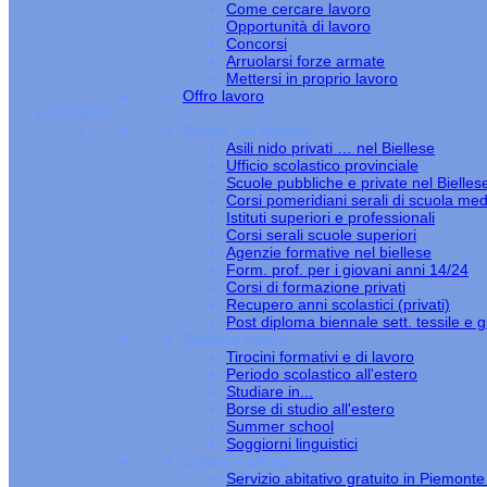
Come cercare lavoro
Opportunità di lavoro
Concorsi
Arruolarsi forze armate
Mettersi in proprio lavoro
Offro lavoro
STUDIO
Scuole nel Biellese
Asili nido privati … nel Biellese
Ufficio scolastico provinciale
Scuole pubbliche e private nel Bielles
Corsi pomeridiani serali di scuola med
Istituti superiori e professionali
Corsi serali scuole superiori
Agenzie formative nel biellese
Form. prof. per i giovani anni 14/24
Corsi di formazione privati
Recupero anni scolastici (privati)
Post diploma biennale sett. tessile e gi
Studiare estero
Tirocini formativi e di lavoro
Periodo scolastico all'estero
Studiare in...
Borse di studio all'estero
Summer school
Soggiorni linguistici
Collegi e alloggi
Servizio abitativo gratuito in Piemont