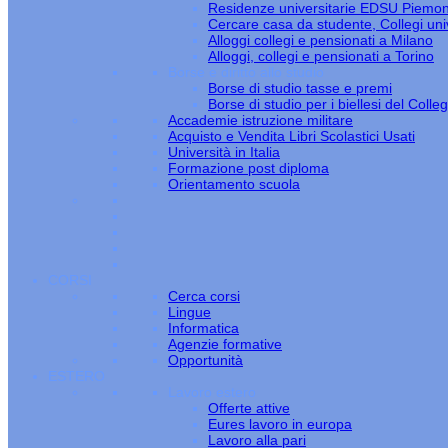
Residenze universitarie EDSU Piemo
Cercare casa da studente, Collegi univ
Alloggi collegi e pensionati a Milano
Alloggi, collegi e pensionati a Torino
Borse e diritto allo studio
Borse di studio tasse e premi
Borse di studio per i biellesi del Colle
Accademie istruzione militare
Acquisto e Vendita Libri Scolastici Usati
Università in Italia
Formazione post diploma
Orientamento scuola
CORSI
Cerca corsi
Lingue
Informatica
Agenzie formative
Opportunità
ESTERO
Lavoro estero
Offerte attive
Eures lavoro in europa
Lavoro alla pari