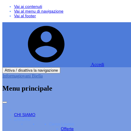
Vai ai contenuti
Vai al menu di navigazione
Vai al footer
Accedi
Attiva / disattiva la navigazione
Informagiovani Biella
Menu principale
CHI SIAMO
LAVORO
Cerco Lavoro
Offerte