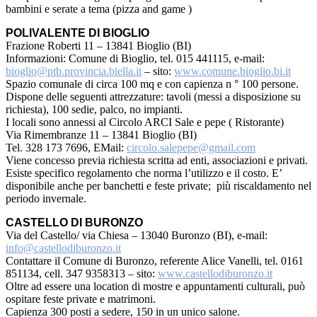
bambini e serate a tema (pizza and game )
POLIVALENTE DI BIOGLIO
Frazione Roberti 11 – 13841 Bioglio (BI)
Informazioni: Comune di Bioglio, tel. 015 441115, e-mail:
bioglio@ptb.provincia.biella.it
– sito:
www.comune.bioglio.bi.it
Spazio comunale di circa 100 mq e con capienza n ° 100 persone.
Dispone delle seguenti attrezzature: tavoli (messi a disposizione su
richiesta), 100 sedie, palco, no impianti.
I locali sono annessi al Circolo ARCI Sale e pepe ( Ristorante)
Via Rimembranze 11 – 13841 Bioglio (BI)
Tel. 328 173 7696, EMail:
circolo.salepepe@gmail.com
Viene concesso previa richiesta scritta ad enti, associazioni e privati.
Esiste specifico regolamento che norma l’utilizzo e il costo. E’
disponibile anche per banchetti e feste private; più riscaldamento nel
periodo invernale.
CASTELLO DI BURONZO
Via del Castello/ via Chiesa – 13040 Buronzo (BI), e-mail:
info@castellodiburonzo.it
Contattare il Comune di Buronzo, referente Alice Vanelli, tel. 0161
851134, cell. 347 9358313 – sito:
www.castellodiburonzo.it
Oltre ad essere una location di mostre e appuntamenti culturali, può
ospitare feste private e matrimoni.
Capienza 300 posti a sedere, 150 in un unico salone.