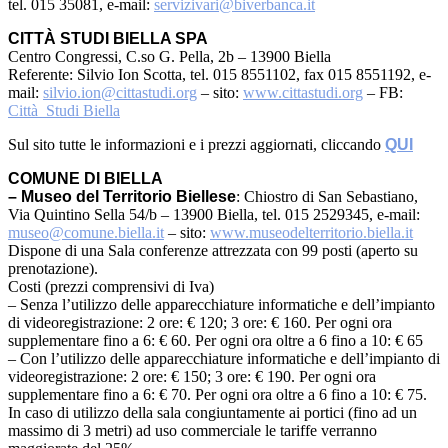
tel. 015 35081, e-mail:
servizivari@biverbanca.it
CITTÀ
STUDI BIELLA SPA
Centro Congressi, C.so G. Pella, 2b – 13900 Biella
Referente: Silvio Ion Scotta, tel. 015 8551102, fax 015 8551192, e-
mail:
silvio.ion@cittastudi.org
– sito:
www.cittastudi.org
– FB:
Città Studi Biella
Sul sito tutte le informazioni e i prezzi aggiornati, cliccando
QUI
COMUNE DI BIELLA
– Museo del Territorio Biellese
: Chiostro di San Sebastiano,
Via Quintino Sella 54/b – 13900 Biella, tel. 015 2529345, e-mail:
museo@comune.biella.it
– sito:
www.museodelterritorio.biella.it
Dispone di una Sala conferenze attrezzata con 99 posti (aperto su
prenotazione).
Costi (prezzi comprensivi di Iva)
– Senza l’utilizzo delle apparecchiature informatiche e dell’impianto
di videoregistrazione: 2 ore: € 120; 3 ore: € 160. Per ogni ora
supplementare fino a 6: € 60. Per ogni ora oltre a 6 fino a 10: € 65
– Con l’utilizzo delle apparecchiature informatiche e dell’impianto di
videoregistrazione: 2 ore: € 150; 3 ore: € 190. Per ogni ora
supplementare fino a 6: € 70. Per ogni ora oltre a 6 fino a 10: € 75.
In caso di utilizzo della sala congiuntamente ai portici (fino ad un
massimo di 3 metri) ad uso commerciale le tariffe verranno