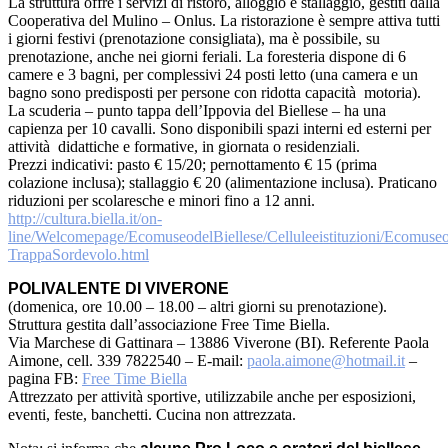
La struttura offre i servizi di ristoro, alloggio e stallaggio, gestiti dalla
Cooperativa del Mulino – Onlus. La ristorazione è sempre attiva tutti
i giorni festivi (prenotazione consigliata), ma è possibile, su
prenotazione, anche nei giorni feriali. La foresteria dispone di 6
camere e 3 bagni, per complessivi 24 posti letto (una camera e un
bagno sono predisposti per persone con ridotta capacità motoria).
La scuderia – punto tappa dell’Ippovia del Biellese – ha una
capienza per 10 cavalli. Sono disponibili spazi interni ed esterni per
attività didattiche e formative, in giornata o residenziali.
Prezzi indicativi: pasto € 15/20; pernottamento € 15 (prima
colazione inclusa); stallaggio € 20 (alimentazione inclusa). Praticano
riduzioni per scolaresche e minori fino a 12 anni.
http://cultura.biella.it/on-
line/Welcomepage/EcomuseodelBiellese/Celluleeistituzioni/Ecomuseod
TrappaSordevolo.html
POLIVALENTE DI VIVERONE
(domenica, ore 10.00 – 18.00 – altri giorni su prenotazione).
Struttura gestita dall’associazione Free Time Biella.
Via Marchese di Gattinara – 13886 Viverone (BI). Referente Paola
Aimone, cell. 339 7822540 – E-mail:
paola.aimone@hotmail.it
–
pagina FB:
Free Time Biella
Attrezzato per attività sportive, utilizzabile anche per esposizioni,
eventi, feste, banchetti. Cucina non attrezzata.