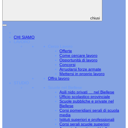
chiusi
CHI SIAMO
LAVORO
Cerco Lavoro
Offerte
Come cercare lavoro
Opportunità di lavoro
Concorsi
Arruolarsi forze armate
Mettersi in proprio lavoro
Offro lavoro
STUDIO
Scuole nel Biellese
Asili nido privati … nel Biellese
Ufficio scolastico provinciale
Scuole pubbliche e private nel
Biellese
Corsi pomeridiani serali di scuola
media
Istituti superiori e professionali
Corsi serali scuole superiori