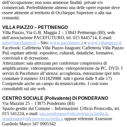
dell’occupazione; non sono ammesse finalità private e/o
commerciali. Preferibilmente almeno una delle opere esposte deve
essere attinente al territorio di Occhieppo Superiore o alla sua
comunità.
VILLA PIAZZO – PETTINENGO
Villa Piazzo, Via G.B. Maggia 2 – 13843 Pettinengo (BI), sede
dell’associazione PACEFUTURO, tel. 015 8445714, E-mail:
info@pacefuturo.it
– Sito:
www.pacefuturo.it
e
www.villapiazzo.it
Facebook: Caffetteria Villa Piazzo Istagram: Caffetteria Villa Piazzo
Può ospitare attività espositive, culturali, didattiche, formative,
conviviali e di ricreazione.
Attrezzature: sala attrezzata per conferenze comprensiva di
amplificazione, videoregistrazione, videoproiezione da PC, DVD. I
servizi di Pacefuturo all’utenza: accoglienza, ristorazione (per info
contattare il numero 3311829988 tutti i giorni dalle 9 alle 17)
Comprende anche un campo da tennis/calcetto. I costi sono
consultabili sul sito web.
CENTRO SOCIALE (Polivalente) DI PONDERANO
Via Mazzini 25 – 13875 Ponderano (BI)
Spazio gestito dal Comune – Informazioni: Ufficio Protocollo, tel.
015 541224, e-mail:
urp.ponderano@ptb.provincia.biella.it
,
ponderano@ptb.provincia.biella.it
oppure referente Assessore
Gardiolo Marco 347 0905342