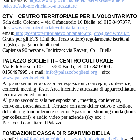
istituzionale:
https://www.provincia.biella.it/servizi/sale-aule-e-
palestre/sale-provinciali-e-attrezzature
.
CTV – CENTRO TERRITORIALE PER IL VOLONTARIATO
Sala delle Colonne – via Orfanatrofio 16 Biella, tel 015 8497377,
link
www.centroterritorialevolontariato.org
email:
info@centroterritorialevolontariato.org
ctv@pec.wmail.it
Gratis per gli ETS (Enti del Terzo settore) regolarmente iscritti ai
registri, a pagamento altri enti.
Capienza 90 persone. Indirizzo: via Ravetti, 6b – Biella.
PALAZZO BOGLIETTI – CENTRO CULTURALE
Via F.lli Rosselli 102 – 13900 Biella, tel. 015 8493960 /
0158497995 , e-mail:
info@palazzoboglietti.org
– sito:
www.palazzoboglietti.it
Al piano seminterrato: sala per esposizioni, convegni, conferenze,
concerti, meeting, feste. Area incentive attrezzata di apparecchiatura
tecnica video ed audio.
Al piano secondo: sala per esposizioni, meeting, conferenze,
convegni, presentazioni. Terrazza con area dehor estivo e gestione
del catering food interno e esterno. Spazio per shooting moda (book
per collezioni) e audio-video per aziende (sky ecc..)
Per i costi contattare il Palazzo.
FONDAZIONE CASSA DI RISPARMIO BIELLA
e-mail:
info@fondazionicrbiella.it
www.fondazionecrbiella.it
– tel.