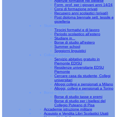
Agenzie formative nel biellese
Form. prof. per i giovani anni 14/24
Corsi di formazione privati
Recupero anni scolastici (privati)
Post diploma biennale sett. tessile e
gioielleria
Studiare estero
Tirocini formativi e di lavoro
Periodo scolastico all'estero
Studiare in...
Borse di studio all'estero
Summer school
Soggiorni linguistici
Collegi e alloggi
Servizio abitativo gratuito in
Piemonte EDISU
Residenze universitarie EDSU
Piemonte
Cercare casa da studente, Collegi
universitari
Alloggi collegi e pensionati a Milano
Alloggi, collegi e pensionati a Torino
Borse e diritto allo studio
Borse di studio tasse e premi
Borse di studio per i biellesi del
Collegio Puteano di Pisa
Accademie istruzione militare
Acquisto e Vendita Libri Scolastici Usati