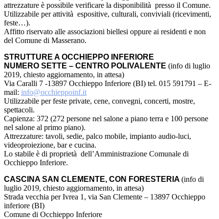
attrezzature è possibile verificare la disponibilità presso il Comune.
Utilizzabile per attività espositive, culturali, conviviali (ricevimenti,
feste…).
Affitto riservato alle associazioni biellesi oppure ai residenti e non
del Comune di Masserano.
STRUTTURE A OCCHIEPPO INFERIORE
NUMERO SETTE – CENTRO POLIVALENTE
(info di luglio
2019, chiesto aggiornamento, in attesa)
Via Caralli 7 -13897 Occhieppo Inferiore (BI) tel. 015 591791 – E-
mail:
info@occhieppoinf.it
Utilizzabile per feste private, cene, convegni, concerti, mostre,
spettacoli.
Capienza: 372 (272 persone nel salone a piano terra e 100 persone
nel salone al primo piano).
Attrezzature: tavoli, sedie, palco mobile, impianto audio-luci,
videoproiezione, bar e cucina.
Lo stabile è di proprietà dell’Amministrazione Comunale di
Occhieppo Inferiore.
CASCINA SAN CLEMENTE, CON FORESTERIA
(info di
luglio 2019, chiesto aggiornamento, in attesa)
Strada vecchia per Ivrea 1, via San Clemente – 13897 Occhieppo
inferiore (BI)
Comune di Occhieppo Inferiore