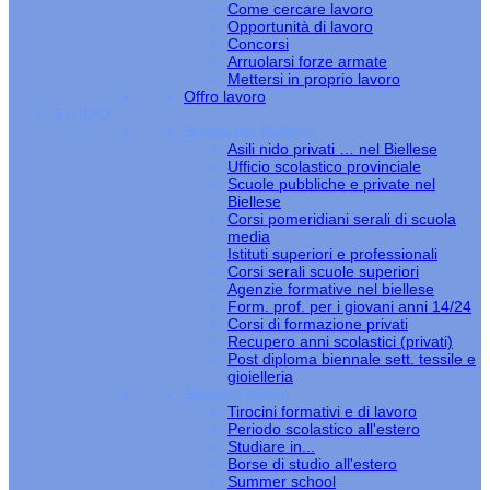
Come cercare lavoro
Opportunità di lavoro
Concorsi
Arruolarsi forze armate
Mettersi in proprio lavoro
Offro lavoro
STUDIO
Scuole nel Biellese
Asili nido privati … nel Biellese
Ufficio scolastico provinciale
Scuole pubbliche e private nel
Biellese
Corsi pomeridiani serali di scuola
media
Istituti superiori e professionali
Corsi serali scuole superiori
Agenzie formative nel biellese
Form. prof. per i giovani anni 14/24
Corsi di formazione privati
Recupero anni scolastici (privati)
Post diploma biennale sett. tessile e
gioielleria
Studiare estero
Tirocini formativi e di lavoro
Periodo scolastico all'estero
Studiare in...
Borse di studio all'estero
Summer school