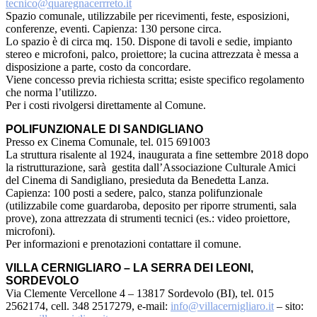
tecnico@quaregnacerrreto.it
Spazio comunale, utilizzabile per ricevimenti, feste, esposizioni,
conferenze, eventi. Capienza: 130 persone circa.
Lo spazio è di circa mq. 150. Dispone di tavoli e sedie, impianto
stereo e microfoni, palco, proiettore; la cucina attrezzata è messa a
disposizione a parte, costo da concordare.
Viene concesso previa richiesta scritta; esiste specifico regolamento
che norma l’utilizzo.
Per i costi rivolgersi direttamente al Comune.
POLIFUNZIONALE DI SANDIGLIANO
Presso ex Cinema Comunale, tel. 015 691003
La struttura risalente al 1924, inaugurata a fine settembre 2018 dopo
la ristrutturazione, sarà gestita dall’Associazione Culturale Amici
del Cinema di Sandigliano, presieduta da Benedetta Lanza.
Capienza: 100 posti a sedere, palco, stanza polifunzionale
(utilizzabile come guardaroba, deposito per riporre strumenti, sala
prove), zona attrezzata di strumenti tecnici (es.: video proiettore,
microfoni).
Per informazioni e prenotazioni contattare il comune.
VILLA CERNIGLIARO – LA SERRA DEI LEONI,
SORDEVOLO
Via Clemente Vercellone 4 – 13817 Sordevolo (BI), tel. 015
2562174, cell. 348 2517279, e-mail:
info@villacernigliaro.it
– sito: