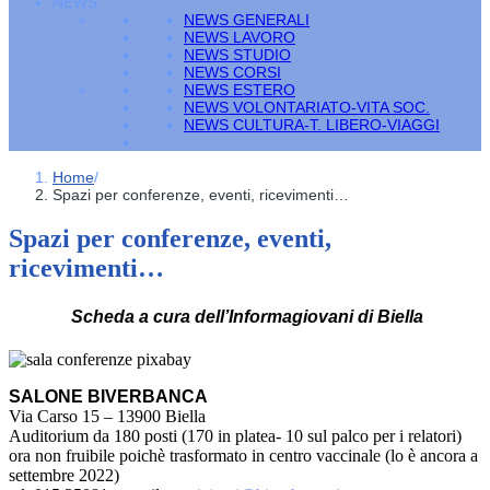
NEWS
NEWS GENERALI
NEWS LAVORO
NEWS STUDIO
NEWS CORSI
NEWS ESTERO
NEWS VOLONTARIATO-VITA SOC.
NEWS CULTURA-T. LIBERO-VIAGGI
Home
/
Spazi per conferenze, eventi, ricevimenti…
Spazi per conferenze, eventi,
ricevimenti…
Scheda a cura dell’Informagiovani di Biella
SA
LONE BIVERBANCA
Via Carso 15 – 13900 Biella
Auditorium da 180 posti (170 in platea- 10 sul palco per i relatori)
ora non fruibile poichè trasformato in centro vaccinale (lo è ancora a
settembre 2022)