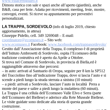
www.villacernigliaro.it
Dimora storica con sale e spazi anche all’aperto (giardini), anche
B&B, casa per ferie. Adatta per ricevimenti, meeting, feste, mostre,
convegni, eventi. Si riceve su appuntamento per preventivi
personalizzati.
LA TRAPPA, SORDEVOLO
(info di luglio 2019, chiesto
aggiornamento, in attesa)
Giuseppe Pidello, cell. 349 3269048 – E-mail:
coordinatore@ecomuseo.it
– Sito web:
www.ecomuseo.it
Facebook:
www.facebook.com/trappasordevolo/
Gestito dall’Associazione della Trappa, il complesso è di proprietà
dell’Istituto Ambrosetti di Sordevolo, ospita l’Ecomuseo della
tradizione costruttiva ed è aperto da Aprile a Ottobre.
Si trova nel Comune di Sordevolo, in provincia di Biella,ed è
raggiungibile attraverso due percorsi:
– in auto: arrivati al Santuario di Oropa, seguire per 8 km la SP512
del Tracciolino fino all’indicazione Trappa, dove si lascia l’auto e si
scende a piedi lungo la strada sterrata a sinistra (10 minuti)
– a piedi: arrivati a Sordevolo, lasciare l’auto in località Prera a
monte del paese e salire a piedi lungo la mulattiera (60 minuti).
La Trappa è una cellula dell’Ecomuseo Valle Elvo e Serra (parte
dell’Ecomuseo del Biellese) e aderisce alla Rete Museale Biellese.
Le visite guidate sono dedicate alla storia di questa grande
costruzione.