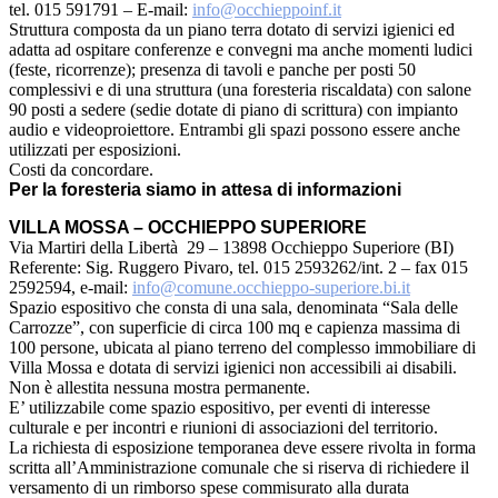
tel. 015 591791 – E-mail:
info@occhieppoinf.it
Struttura composta da un piano terra dotato di servizi igienici ed
adatta ad ospitare conferenze e convegni ma anche momenti ludici
(feste, ricorrenze); presenza di tavoli e panche per posti 50
complessivi e di una struttura (una foresteria riscaldata) con salone
90 posti a sedere (sedie dotate di piano di scrittura) con impianto
audio e videoproiettore. Entrambi gli spazi possono essere anche
utilizzati per esposizioni.
Costi da concordare.
Per la foresteria siamo in attesa di informazioni
VILLA MOSSA – OCCHIEPPO SUPERIORE
Via Martiri della Libertà 29 – 13898 Occhieppo Superiore (BI)
Referente: Sig. Ruggero Pivaro, tel. 015 2593262/int. 2 – fax 015
2592594, e-mail:
info@comune.occhieppo-superiore.bi.it
Spazio espositivo che consta di una sala, denominata “Sala delle
Carrozze”, con superficie di circa 100 mq e capienza massima di
100 persone, ubicata al piano terreno del complesso immobiliare di
Villa Mossa e dotata di servizi igienici non accessibili ai disabili.
Non è allestita nessuna mostra permanente.
E’ utilizzabile come spazio espositivo, per eventi di interesse
culturale e per incontri e riunioni di associazioni del territorio.
La richiesta di esposizione temporanea deve essere rivolta in forma
scritta all’Amministrazione comunale che si riserva di richiedere il
versamento di un rimborso spese commisurato alla durata