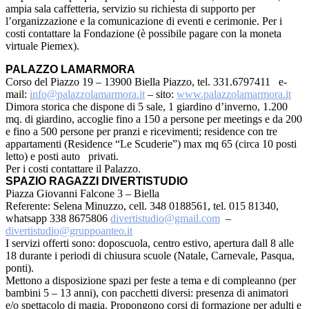
ampia sala caffetteria, servizio su richiesta di supporto per
l’organizzazione e la comunicazione di eventi e cerimonie. Per i
costi contattare la Fondazione (è possibile pagare con la moneta
virtuale Piemex).
PALAZZO LAMARMORA
Corso del Piazzo 19 – 13900 Biella Piazzo, tel. 331.6797411 e-
mail:
info@palazzolamarmora.it
– sito:
www.palazzolamarmora.it
Dimora storica che dispone di 5 sale, 1 giardino d’inverno, 1.200
mq. di giardino, accoglie fino a 150 a persone per meetings e da 200
e fino a 500 persone per pranzi e ricevimenti; residence con tre
appartamenti (Residence “Le Scuderie”) max mq 65 (circa 10 posti
letto) e posti auto privati.
Per i costi contattare il Palazzo.
SPAZIO RAGAZZI DIVERTISTUDIO
Piazza Giovanni Falcone 3 – Biella
Referente: Selena Minuzzo, cell. 348 0188561, tel. 015 81340,
whatsapp 338 8675806
divertistudio@gmail.com
–
divertistudio@gruppoanteo.it
I servizi offerti sono: doposcuola, centro estivo, apertura dall 8 alle
18 durante i periodi di chiusura scuole (Natale, Carnevale, Pasqua,
ponti).
Mettono a disposizione spazi per feste a tema e di compleanno (per
bambini 5 – 13 anni), con pacchetti diversi: presenza di animatori
e/o spettacolo di magia. Propongono corsi di formazione per adulti e