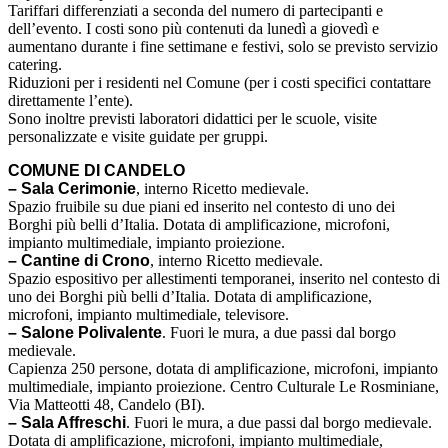
Tariffari differenziati a seconda del numero di partecipanti e
dell’evento. I costi sono più contenuti da lunedì a giovedì e
aumentano durante i fine settimane e festivi, solo se previsto servizio
catering.
Riduzioni per i residenti nel Comune (per i costi specifici contattare
direttamente l’ente).
Sono inoltre previsti laboratori didattici per le scuole, visite
personalizzate e visite guidate per gruppi.
COMUNE DI CANDELO
– Sala Cerimonie
, interno Ricetto medievale.
Spazio fruibile su due piani ed inserito nel contesto di uno dei
Borghi più belli d’Italia. Dotata di amplificazione, microfoni,
impianto multimediale, impianto proiezione.
– Cantine di Crono
, interno Ricetto medievale.
Spazio espositivo per allestimenti temporanei, inserito nel contesto di
uno dei Borghi più belli d’Italia. Dotata di amplificazione,
microfoni, impianto multimediale, televisore.
– Salone Polivalente
. Fuori le mura, a due passi dal borgo
medievale.
Capienza 250 persone, dotata di amplificazione, microfoni, impianto
multimediale, impianto proiezione. Centro Culturale Le Rosminiane,
Via Matteotti 48, Candelo (BI).
– Sala Affreschi
. Fuori le mura, a due passi dal borgo medievale.
Dotata di amplificazione, microfoni, impianto multimediale,