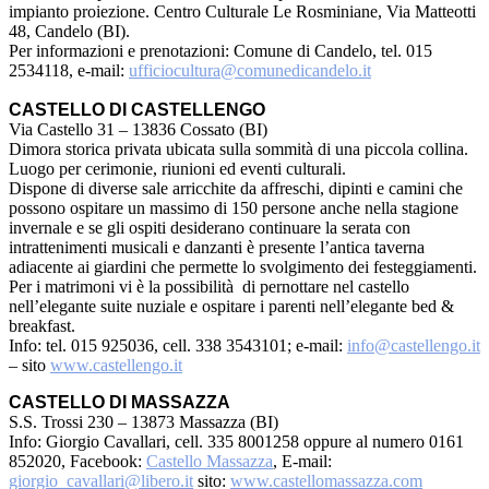
impianto proiezione. Centro Culturale Le Rosminiane, Via Matteotti
48, Candelo (BI).
Per informazioni e prenotazioni: Comune di Candelo, tel. 015
2534118, e-mail:
ufficiocultura@comunedicandelo.it
CASTELLO DI CASTELLENGO
Via Castello 31 – 13836 Cossato (BI)
Dimora storica privata ubicata sulla sommità di una piccola collina.
Luogo per cerimonie, riunioni ed eventi culturali.
Dispone di diverse sale arricchite da affreschi, dipinti e camini che
possono ospitare un massimo di 150 persone anche nella stagione
invernale e se gli ospiti desiderano continuare la serata con
intrattenimenti musicali e danzanti è presente l’antica taverna
adiacente ai giardini che permette lo svolgimento dei festeggiamenti.
Per i matrimoni vi è la possibilità di pernottare nel castello
nell’elegante suite nuziale e ospitare i parenti nell’elegante bed &
breakfast.
Info: tel. 015 925036, cell. 338 3543101; e-mail:
info@castellengo.it
– sito
www.castellengo.it
CASTELLO DI MASSAZZA
S.S. Trossi 230 – 13873 Massazza (BI)
Info: Giorgio Cavallari, cell. 335 8001258 oppure al numero 0161
852020, Facebook:
Castello Massazza
, E-mail:
giorgio_cavallari@libero.it
sito:
www.castellomassazza.com