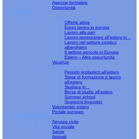
Agenzie formative
Opportunità
ESTERO
Lavoro estero
Offerte attive
Eures lavoro in europa
Lavoro alla pari
Lavoro temporaneo all’estero in…
Lavoro nel settore turistico
alberghiero
Il settore agricolo in Europa
Estero – Altre opportunità
Vacanze
Studiare estero
Periodo scolastico all’estero
Stage di formazione e lavoro
all’estero
Studiare in…
Borse di studio all'estero
Summer school
Soggiorni linguistici
Volontariato estero
Portale europeo
VOLONTARIATO
Servizio civile
Vita sociale
Salute
Animali