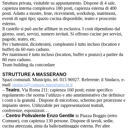
Struttura privata, visitabile su appuntamento. Dispone di 4 sale,
capienza interna complessiva 180 posti, capienza esterna di 400
posti. Adatto a mostre, feste, ricevimenti, workshop, matrimoni,
eventi di ogni tipo; spazio cucina disponibile, teatro e proscenio
esterno.
Il castello si può anche affittare in esclusiva. I costi dipendono dal
giorno, orari, servizi, numero invitati. Si offrono cucine per servizi,
pagode, teatro, etc.
Per i battesimi, diciottesimi, compleanni è tutto incluso (location e
buffet) da 60 euro caduno.
Per matrimoni è tutto incluso (location, buffet o pranzo) a partire da
80 euro caduno.
Team building da concordare
STRUTTURE A MASSERANO
Spazi comunali. Municipio, tel. 015 96927. Referente: il Sindaco, e-
mail:
sindaco@comune.masserano.bi.it
–
Teatro
, Via Roma 211: capienza 160 posti; esiste specifico
regolamento che norma l’utilizzo e atto amministrativo che definisce
i costi o la gratuità . Dispone di microfono, schermo per proiezione e
impianto stereo. Utilizzabile per rappresentazioni teatrali,
conferenze, esposizioni…
–
Centro Polivalente Enzo Gentile
in Piazza Boggio (retro
Comune), con capienza 130 persone. Dispone di tavoli, sedie,
cucina attrezzata, pista da ballo/pattinaggio esterna. Per altre