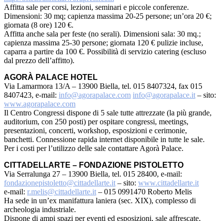
Affitta sale per corsi, lezioni, seminari e piccole conferenze.
Dimensioni: 30 mq; capienza massima 20-25 persone; un’ora 20 €;
giornata (8 ore) 120 €.
Affitta anche sala per feste (no serali). Dimensioni sala: 30 mq.;
capienza massima 25-30 persone; giornata 120 € pulizie incluse,
caparra a partire da 100 €. Possibilità di servizio catering (escluso
dal prezzo dell’affitto).
AGORÀ PALACE HOTEL
Via Lamarmora 13/A – 13900 Biella, tel. 015 8407324, fax 015
8407423, e-mail:
info@agorapalace.com
info@agorapalace.it
– sito:
www.agorapalace.com
Il Centro Congressi dispone di 5 sale tutte attrezzate (la più grande,
auditorium, con 250 posti) per ospitare congressi, meetings,
presentazioni, concerti, workshop, esposizioni e cerimonie,
banchetti. Connessione rapida internet disponibile in tutte le sale.
Per i costi per l’utilizzo delle sale contattare Agorà Palace.
CITTADELLARTE – FONDAZIONE PISTOLETTO
Via Serralunga 27 – 13900 Biella, tel. 015 28400, e-mail:
fondazionepistoletto@cittadellarte.it
– sito:
www.cittadellarte.it
e-mail:
r.melis@cittadellarte.it
– 015 0991470 Roberto Melis
Ha sede in un’ex manifattura laniera (sec. XIX), complesso di
archeologia industriale.
Dispone di ampi spazi per eventi ed esposizioni, sale affrescate,