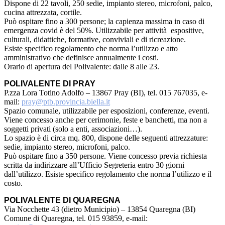
Dispone di 22 tavoli, 250 sedie, impianto stereo, microfoni, palco,
cucina attrezzata, cortile.
Può ospitare fino a 300 persone; la capienza massima in caso di
emergenza covid è del 50%. Utilizzabile per attività espositive,
culturali, didattiche, formative, conviviali e di ricreazione.
Esiste specifico regolamento che norma l’utilizzo e atto
amministrativo che definisce annualmente i costi.
Orario di apertura del Polivalente: dalle 8 alle 23.
POLIVALENTE DI PRAY
P.zza Lora Totino Adolfo – 13867 Pray (BI), tel. 015 767035, e-
mail:
pray@ptb.provincia.biella.it
Spazio comunale, utilizzabile per esposizioni, conferenze, eventi.
Viene concesso anche per cerimonie, feste e banchetti, ma non a
soggetti privati (solo a enti, associazioni…).
Lo spazio è di circa mq. 800, dispone delle seguenti attrezzature:
sedie, impianto stereo, microfoni, palco.
Può ospitare fino a 350 persone. Viene concesso previa richiesta
scritta da indirizzare all’Ufficio Segreteria entro 30 giorni
dall’utilizzo. Esiste specifico regolamento che norma l’utilizzo e il
costo.
POLIVALENTE DI QUAREGNA
Via Nocchette 43 (dietro Municipio) – 13854 Quaregna (BI)
Comune di Quaregna, tel. 015 93859, e-mail: