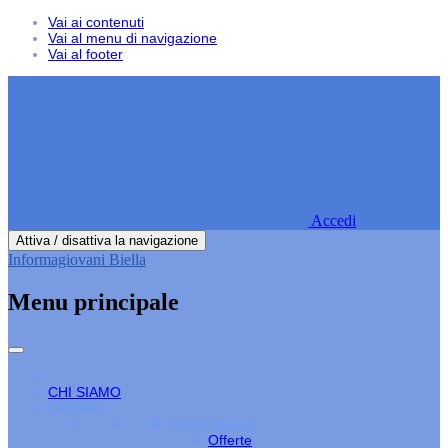
Vai ai contenuti
Vai al menu di navigazione
Vai al footer
Accedi
Attiva / disattiva la navigazione
Informagiovani Biella
Menu principale
CHI SIAMO
LAVORO
Cerco Lavoro
Offerte