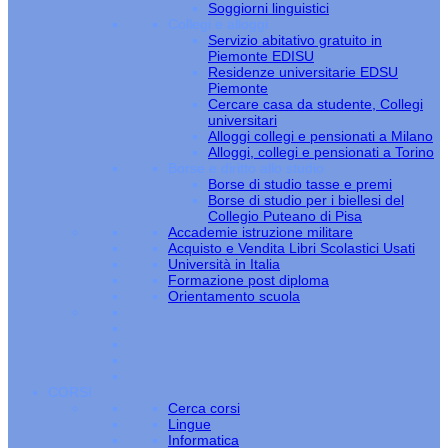
Soggiorni linguistici
Collegi e alloggi
Servizio abitativo gratuito in
Piemonte EDISU
Residenze universitarie EDSU
Piemonte
Cercare casa da studente, Collegi
universitari
Alloggi collegi e pensionati a Milano
Alloggi, collegi e pensionati a Torino
Borse e diritto allo studio
Borse di studio tasse e premi
Borse di studio per i biellesi del
Collegio Puteano di Pisa
Accademie istruzione militare
Acquisto e Vendita Libri Scolastici Usati
Università in Italia
Formazione post diploma
Orientamento scuola
CORSI
Cerca corsi
Lingue
Informatica