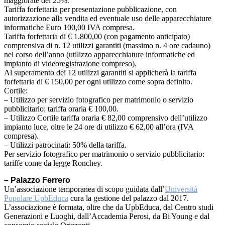
maggiorate del 25%.
Tariffa forfettaria per presentazione pubblicazione, con
autorizzazione alla vendita ed eventuale uso delle apparecchiature
informatiche Euro 100,00 IVA compresa.
Tariffa forfettaria di € 1.800,00 (con pagamento anticipato)
comprensiva di n. 12 utilizzi garantiti (massimo n. 4 ore cadauno)
nel corso dell’anno (utilizzo apparecchiature informatiche ed
impianto di videoregistrazione compreso).
Al superamento dei 12 utilizzi garantiti si applicherà la tariffa
forfettaria di € 150,00 per ogni utilizzo come sopra definito.
Cortile:
– Utilizzo per servizio fotografico per matrimonio o servizio
pubblicitario: tariffa oraria € 100,00.
– Utilizzo Cortile tariffa oraria € 82,00 comprensivo dell’utilizzo
impianto luce, oltre le 24 ore di utilizzo € 62,00 all’ora (IVA
compresa).
– Utilizzi patrocinati: 50% della tariffa.
Per servizio fotografico per matrimonio o servizio pubblicitario:
tariffe come da legge Ronchey.
– Palazzo Ferrero
Un’associazione temporanea di scopo guidata dall’
Università
Popolare UpbEduca
cura la gestione del palazzo dal 2017.
L’associazione è formata, oltre che da UpbEduca, dal Centro studi
Generazioni e Luoghi, dall’Accademia Perosi, da Bi Young e dal