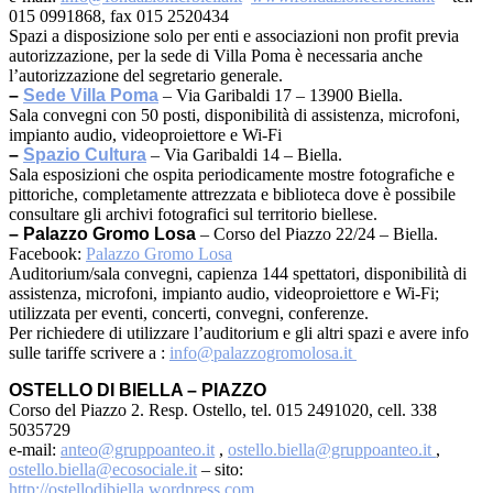
015 0991868, fax 015 2520434
Spazi a disposizione solo per enti e associazioni non profit previa
autorizzazione, per la sede di Villa Poma è necessaria anche
l’autorizzazione del segretario generale.
–
Sede Villa Poma
– Via Garibaldi 17 – 13900 Biella.
Sala convegni con 50 posti, disponibilità di assistenza, microfoni,
impianto audio, videoproiettore e Wi-Fi
–
Spazio Cultura
– Via Garibaldi 14 – Biella.
Sala esposizioni che ospita periodicamente mostre fotografiche e
pittoriche, completamente attrezzata e biblioteca dove è possibile
consultare gli archivi fotografici sul territorio biellese.
– Palazzo Gromo Losa
– Corso del Piazzo 22/24 – Biella.
Facebook:
Palazzo Gromo Losa
Auditorium/sala convegni, capienza 144 spettatori, disponibilità di
assistenza, microfoni, impianto audio, videoproiettore e Wi-Fi;
utilizzata per eventi, concerti, convegni, conferenze.
Per richiedere di utilizzare l’auditorium e gli altri spazi e avere info
sulle tariffe scrivere a :
info@palazzogromolosa.it
OSTELLO DI BIELLA – PIAZZO
Corso del Piazzo 2. Resp. Ostello, tel. 015 2491020, cell. 338
5035729
e-mail:
anteo@gruppoanteo.it
,
ostello.biella@gruppoanteo.it
,
ostello.biella@ecosociale.it
– sito:
http://ostellodibiella.wordpress.com