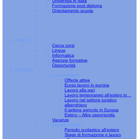
Università in Italia
Formazione post diploma
Orientamento scuola
CORSI
Cerca corsi
Lingue
Informatica
Agenzie formative
Opportunità
ESTERO
Lavoro estero
Offerte attive
Eures lavoro in europa
Lavoro alla pari
Lavoro temporaneo all’estero in…
Lavoro nel settore turistico
alberghiero
Il settore agricolo in Europa
Estero – Altre opportunità
Vacanze
Studiare estero
Periodo scolastico all’estero
Stage di formazione e lavoro