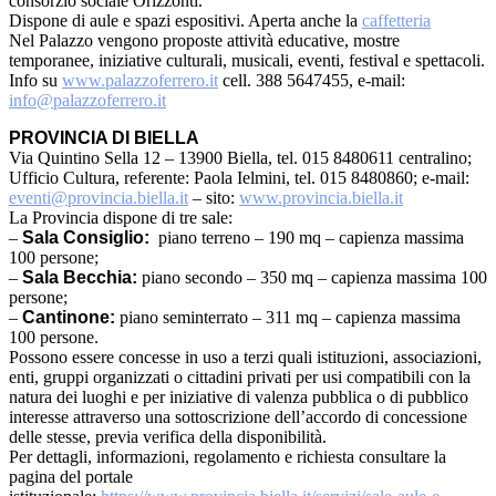
consorzio sociale Orizzonti.
Dispone di aule e spazi espositivi. Aperta anche la
caffetteria
Nel Palazzo vengono proposte attività educative, mostre
temporanee, iniziative culturali, musicali, eventi, festival e spettacoli.
Info su
www.palazzoferrero.it
cell. 388 5647455, e-mail:
info@palazzoferrero.it
PROVINCIA DI BIELLA
Via Quintino Sella 12 – 13900 Biella, tel. 015 8480611 centralino;
Ufficio Cultura, referente: Paola Ielmini, tel. 015 8480860; e-mail:
eventi@provincia.biella.it
– sito:
www.provincia.biella.it
La Provincia dispone di tre sale:
–
Sala Consiglio:
piano terreno – 190 mq – capienza massima
100 persone;
–
Sala Becchia:
piano secondo – 350 mq – capienza massima 100
persone;
–
Cantinone:
piano seminterrato – 311 mq – capienza massima
100 persone.
Possono essere concesse in uso a terzi quali istituzioni, associazioni,
enti, gruppi organizzati o cittadini privati per usi compatibili con la
natura dei luoghi e per iniziative di valenza pubblica o di pubblico
interesse attraverso una sottoscrizione dell’accordo di concessione
delle stesse, previa verifica della disponibilità.
Per dettagli, informazioni, regolamento e richiesta consultare la
pagina del portale