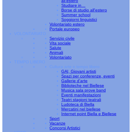
all’estero
Studiare in…
Borse di studio all'estero
Summer school
Soggiorni linguistici
Volontariato estero
Portale europeo
VOLONTARIATO
Servizio civile
Vita sociale
Salute
Animali
Volontariato
TEMPO LIBERO
Cultura arte e tempo libero
GAI, Giovani artisti
Spazi per conferenze, eventi
Gallerie d’arte
Biblioteche nel Biellese
Musica sala prove band
Eventi manifestazioni
Teatri stagioni teatrali
Ludoteca di Biella
Mercatini nel biellese
Internet point Biella e Biellese
Sport
Vacanze
Concorsi Artistici