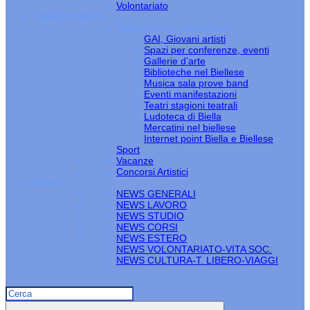
Volontariato
TEMPO LIBERO
Cultura arte e tempo libero
GAI, Giovani artisti
Spazi per conferenze, eventi
Gallerie d’arte
Biblioteche nel Biellese
Musica sala prove band
Eventi manifestazioni
Teatri stagioni teatrali
Ludoteca di Biella
Mercatini nel biellese
Internet point Biella e Biellese
Sport
Vacanze
Concorsi Artistici
NEWS
NEWS GENERALI
NEWS LAVORO
NEWS STUDIO
NEWS CORSI
NEWS ESTERO
NEWS VOLONTARIATO-VITA SOC.
NEWS CULTURA-T. LIBERO-VIAGGI