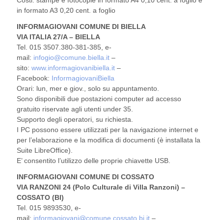
Costi: stampe e fotocopie in formato A4 0,10 cent. a foglio e
in formato A3 0,20 cent. a foglio
INFORMAGIOVANI COMUNE DI BIELLA
VIA ITALIA 27/A – BIELLA
Tel. 015 3507.380-381-385, e-
mail:
infogio@comune.biella.it
–
sito:
www.informagiovanibiella.it
–
Facebook:
InformagiovaniBiella
Orari: lun, mer e giov., solo su appuntamento.
Sono disponibili due postazioni computer ad accesso
gratuito riservate agli utenti under 35.
Supporto degli operatori, su richiesta.
I PC possono essere utilizzati per la navigazione internet e
per l’elaborazione e la modifica di documenti (è installata la
Suite LibreOffice).
E’ consentito l’utilizzo delle proprie chiavette USB.
INFORMAGIOVANI COMUNE DI COSSATO
VIA RANZONI 24 (Polo Culturale di Villa Ranzoni) –
COSSATO (BI)
Tel. 015 9893530, e-
mail:
informagiovani@comune.cossato.bi.it
–