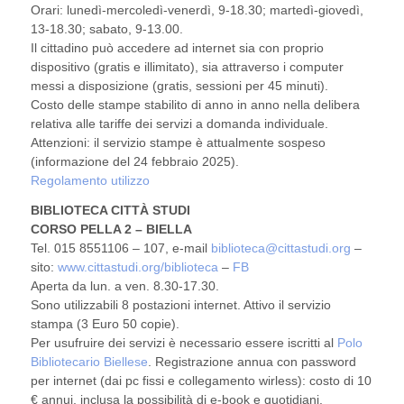
Orari: lunedì-mercoledì-venerdì, 9-18.30; martedì-giovedì,
13-18.30; sabato, 9-13.00.
Il cittadino può accedere ad internet sia con proprio
dispositivo (gratis e illimitato), sia attraverso i computer
messi a disposizione (gratis, sessioni per 45 minuti).
Costo delle stampe stabilito di anno in anno nella delibera
relativa alle tariffe dei servizi a domanda individuale.
Attenzioni: il servizio stampe è attualmente sospeso
(informazione del 24 febbraio 2025).
Regolamento utilizzo
BIBLIOTECA CITTÀ STUDI
CORSO PELLA 2 – BIELLA
Tel. 015 8551106 – 107, e-mail
biblioteca@cittastudi.org
–
sito:
www.cittastudi.org/biblioteca
–
FB
Aperta da lun. a ven. 8.30-17.30.
Sono utilizzabili 8 postazioni internet. Attivo il servizio
stampa (3 Euro 50 copie).
Per usufruire dei servizi è necessario essere iscritti al
Polo
Bibliotecario Biellese
. Registrazione annua con password
per internet (dai pc fissi e collegamento wirless): costo di 10
€ annui, inclusa la possibilità di e-book e quotidiani.