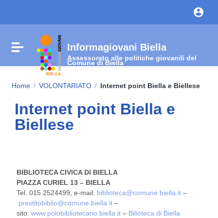
Vai ai contenuti
Vai al menu di navigazione
Vai al footer
Informagiovani Biella
Attiva / disattiva la navigazione
Assessorato alle politiche giovanili del
Comune di Biella
Home
/
VOLONTARIATO
/
Internet point Biella e Biellese
Internet point Biella e
Biellese
BIBLIOTECA CIVICA DI BIELLA
PIAZZA CURIEL 13 – BIELLA
Tel. 015 2524499, e-mail:
biblioteca@comune.biella.it
–
prestitobiblio@comune.biella.it
–
sito:
www.polobibliotecario.biella.it
–
Bilioteca di Biella