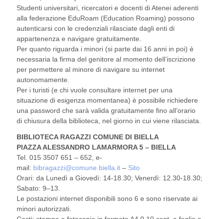
Studenti universitari, ricercatori e docenti di Atenei aderenti
alla federazione EduRoam (Education Roaming) possono
autenticarsi con le credenziali rilasciate dagli enti di
appartenenza e navigare gratuitamente.
Per quanto riguarda i minori (si parte dai 16 anni in poi) è
necessaria la firma del genitore al momento dell’iscrizione
per permettere al minore di navigare su internet
autonomamente.
Per i turisti (e chi vuole consultare internet per una
situazione di esigenza momentanea) è possibile richiedere
una password che sarà valida gratuitamente fino all’orario
di chiusura della biblioteca, nel giorno in cui viene rilasciata.
BIBLIOTECA RAGAZZI COMUNE DI BIELLA
PIAZZA ALESSANDRO LAMARMORA 5 – BIELLA
Tel. 015 3507 651 – 652, e-
mail:
bibragazzi@comune.biella.it
–
Sito
Orari: da Lunedì a Giovedì: 14-18.30; Venerdì: 12.30-18.30;
Sabato: 9–13.
Le postazioni internet disponibili sono 6 e sono riservate ai
minori autorizzati.