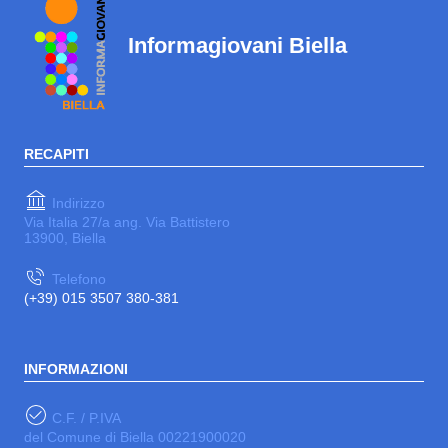
Informagiovani Biella
RECAPITI
Indirizzo
Via Italia 27/a ang. Via Battistero
13900, Biella
Telefono
(+39) 015 3507 380-381
INFORMAZIONI
C.F. / P.IVA
del Comune di Biella 00221900020