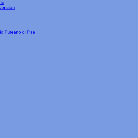
nte
ersitari
gio Puteano di Pisa