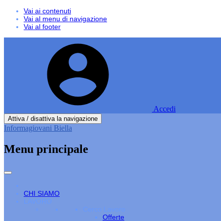
Vai ai contenuti
Vai al menu di navigazione
Vai al footer
Accedi
Attiva / disattiva la navigazione
Informagiovani Biella
Menu principale
CHI SIAMO
LAVORO
Cerco Lavoro
Offerte