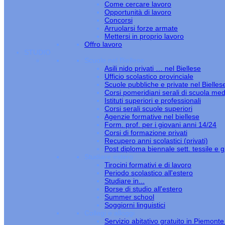
Come cercare lavoro
Opportunità di lavoro
Concorsi
Arruolarsi forze armate
Mettersi in proprio lavoro
Offro lavoro
STUDIO
Scuole nel Biellese
Asili nido privati … nel Biellese
Ufficio scolastico provinciale
Scuole pubbliche e private nel Bielles
Corsi pomeridiani serali di scuola med
Istituti superiori e professionali
Corsi serali scuole superiori
Agenzie formative nel biellese
Form. prof. per i giovani anni 14/24
Corsi di formazione privati
Recupero anni scolastici (privati)
Post diploma biennale sett. tessile e gi
Studiare estero
Tirocini formativi e di lavoro
Periodo scolastico all'estero
Studiare in...
Borse di studio all'estero
Summer school
Soggiorni linguistici
Collegi e alloggi
Servizio abitativo gratuito in Piemont