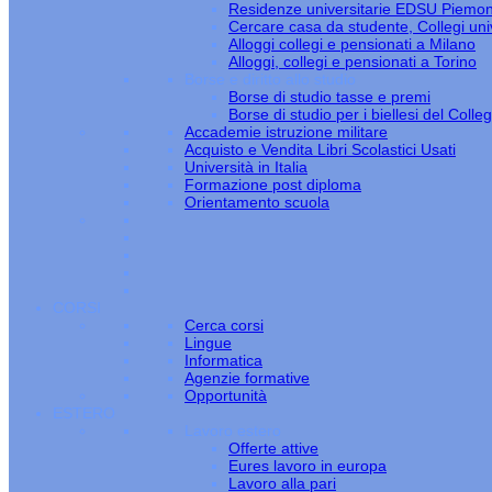
Residenze universitarie EDSU Piemo
Cercare casa da studente, Collegi univ
Alloggi collegi e pensionati a Milano
Alloggi, collegi e pensionati a Torino
Borse e diritto allo studio
Borse di studio tasse e premi
Borse di studio per i biellesi del Colle
Accademie istruzione militare
Acquisto e Vendita Libri Scolastici Usati
Università in Italia
Formazione post diploma
Orientamento scuola
CORSI
Cerca corsi
Lingue
Informatica
Agenzie formative
Opportunità
ESTERO
Lavoro estero
Offerte attive
Eures lavoro in europa
Lavoro alla pari