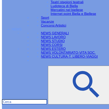
Teatri stagioni teatrali
Ludoteca di Biella
Mercatini nel biellese
Internet point Biella e Biellese
Sport
Vacanze
Concorsi Artistici
NEWS
NEWS GENERALI
NEWS LAVORO
NEWS STUDIO
NEWS CORSI
NEWS ESTERO
NEWS VOLONTARIATO-VITA SOC.
NEWS CULTURA-T. LIBERO-VIAGGI