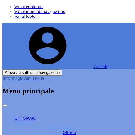
Vai ai contenuti
Vai al menu di navigazione
Vai al footer
Accedi
Attiva / disattiva la navigazione
Informagiovani Biella
Menu principale
CHI SIAMO
LAVORO
Cerco Lavoro
Offerte