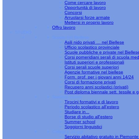
Come cercare lavoro
Opportunità di lavoro
Concorsi
Arruolarsi forze armate
Mettersi in proprio lavoro
Offro lavoro
STUDIO
Scuole nel Biellese
Asili nido privati … nel Biellese
Ufficio scolastico provinciale
Scuole pubbliche e private nel Bielles
Corsi pomeridiani serali di scuola med
Istituti superiori e professionali
Corsi serali scuole superiori
Agenzie formative nel biellese
Form. prof. per i giovani anni 14/24
Corsi di formazione privati
Recupero anni scolastici (privati)
Post diploma biennale sett. tessile e gi
Studiare estero
Tirocini formativi e di lavoro
Periodo scolastico all'estero
Studiare in...
Borse di studio all'estero
Summer school
Soggiorni linguistici
Collegi e alloggi
Servizio abitativo gratuito in Piemont