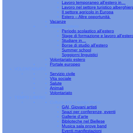
Lavoro temporaneo all’estero in…
Lavoro nel settore turistico alberghier
Il settore agricolo in Europa
Estero – Altre opportunità
Vacanze
Studiare estero
Periodo scolastico all’estero
Stage di formazione e lavoro all’ester
Studiare in…
Borse di studio all'estero
Summer school
Soggiorni linguistici
Volontariato estero
Portale europeo
VOLONTARIATO
Servizio civile
Vita sociale
Salute
Animali
Volontariato
TEMPO LIBERO
Cultura arte e tempo libero
GAI, Giovani artisti
Spazi per conferenze, eventi
Gallerie d’arte
Biblioteche nel Biellese
Musica sala prove band
Eventi manifestazioni