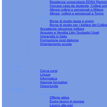
Residenze universitarie EDSU Piemo
Cercare casa da studente, Collegi univ
Alloggi collegi e pensionati a Milano
Alloggi, collegi e pensionati a Torino
Borse e diritto allo studio
Borse di studio tasse e premi
Borse di studio per i biellesi del Colle
Accademie istruzione militare
Acquisto e Vendita Libri Scolastici Usati
Università in Italia
Formazione post diploma
Orientamento scuola
CORSI
Cerca corsi
Lingue
Informatica
Agenzie formative
Opportunità
ESTERO
Lavoro estero
Offerte attive
Eures lavoro in europa
Lavoro alla pari