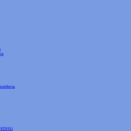
e
ia
oielleria
e EDISU