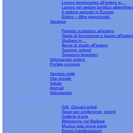
Lavoro temporaneo all’estero in…
Lavoro nel settore turistico alberghier
Il settore agricolo in Europa
Estero – Altre opportunità
Vacanze
Studiare estero
Periodo scolastico all’estero
Stage di formazione e lavoro all’ester
Studiare in…
Borse di studio all'estero
Summer school
Soggiorni linguistici
Volontariato estero
Portale europeo
VOLONTARIATO
Servizio civile
Vita sociale
Salute
Animali
Volontariato
TEMPO LIBERO
Cultura arte e tempo libero
GAI, Giovani artisti
Spazi per conferenze, eventi
Gallerie d’arte
Biblioteche nel Biellese
Musica sala prove band
Eventi manifestazioni