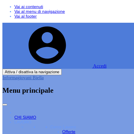
Vai ai contenuti
Vai al menu di navigazione
Vai al footer
Accedi
Attiva / disattiva la navigazione
Informagiovani Biella
Menu principale
CHI SIAMO
LAVORO
Cerco Lavoro
Offerte