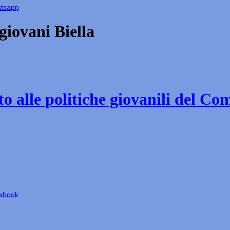
atsapp
iovani Biella
o alle politiche giovanili del Co
cebook