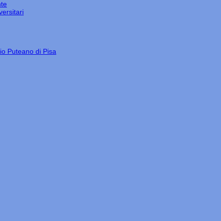
nte
ersitari
gio Puteano di Pisa