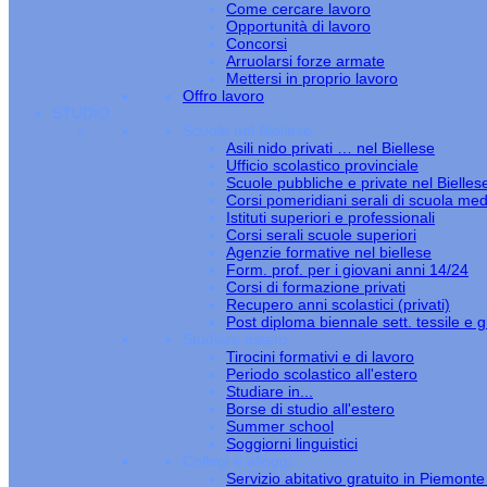
Come cercare lavoro
Opportunità di lavoro
Concorsi
Arruolarsi forze armate
Mettersi in proprio lavoro
Offro lavoro
STUDIO
Scuole nel Biellese
Asili nido privati … nel Biellese
Ufficio scolastico provinciale
Scuole pubbliche e private nel Bielles
Corsi pomeridiani serali di scuola med
Istituti superiori e professionali
Corsi serali scuole superiori
Agenzie formative nel biellese
Form. prof. per i giovani anni 14/24
Corsi di formazione privati
Recupero anni scolastici (privati)
Post diploma biennale sett. tessile e gi
Studiare estero
Tirocini formativi e di lavoro
Periodo scolastico all'estero
Studiare in...
Borse di studio all'estero
Summer school
Soggiorni linguistici
Collegi e alloggi
Servizio abitativo gratuito in Piemont