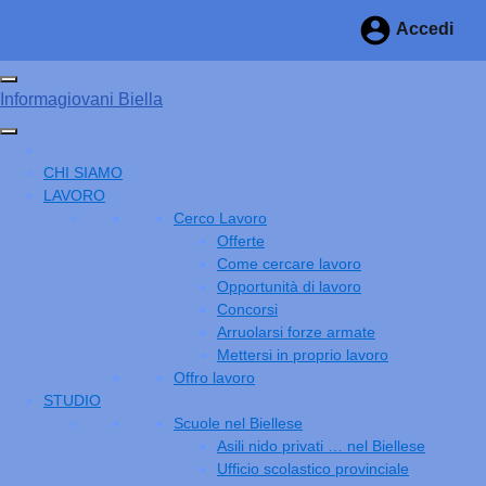
Vai ai contenuti
Accedi
Vai al menu di navigazione
Vai al footer
Attiva / disattiva la navigazione
Informagiovani Biella
Menu principale
CHI SIAMO
LAVORO
Cerco Lavoro
Offerte
Come cercare lavoro
Opportunità di lavoro
Concorsi
Arruolarsi forze armate
Mettersi in proprio lavoro
Offro lavoro
STUDIO
Scuole nel Biellese
Asili nido privati … nel Biellese
Ufficio scolastico provinciale