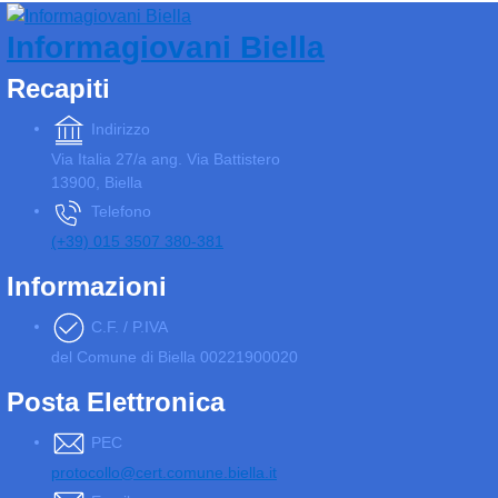
Informagiovani Biella
Recapiti
Indirizzo
Via Italia 27/a ang. Via Battistero
13900, Biella
Telefono
(+39) 015 3507 380-381
Informazioni
C.F. / P.IVA
del Comune di Biella 00221900020
Posta Elettronica
PEC
protocollo@cert.comune.biella.it