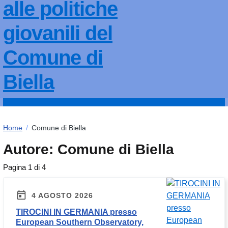
alle politiche
giovanili del
Comune di
Biella
Home
/
Comune di Biella
Autore:
Comune di Biella
Pagina 1 di 4
4 AGOSTO 2026
TIROCINI IN GERMANIA presso
European Southern Observatory,