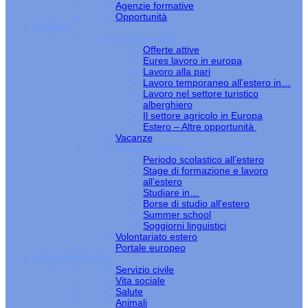
Agenzie formative
Opportunità
ESTERO
Lavoro estero
Offerte attive
Eures lavoro in europa
Lavoro alla pari
Lavoro temporaneo all’estero in…
Lavoro nel settore turistico
alberghiero
Il settore agricolo in Europa
Estero – Altre opportunità
Vacanze
Studiare estero
Periodo scolastico all’estero
Stage di formazione e lavoro
all’estero
Studiare in…
Borse di studio all'estero
Summer school
Soggiorni linguistici
Volontariato estero
Portale europeo
VOLONTARIATO
Servizio civile
Vita sociale
Salute
Animali