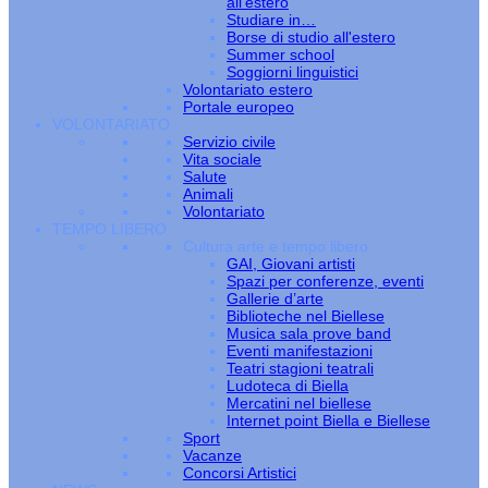
all’estero
Studiare in…
Borse di studio all'estero
Summer school
Soggiorni linguistici
Volontariato estero
Portale europeo
VOLONTARIATO
Servizio civile
Vita sociale
Salute
Animali
Volontariato
TEMPO LIBERO
Cultura arte e tempo libero
GAI, Giovani artisti
Spazi per conferenze, eventi
Gallerie d’arte
Biblioteche nel Biellese
Musica sala prove band
Eventi manifestazioni
Teatri stagioni teatrali
Ludoteca di Biella
Mercatini nel biellese
Internet point Biella e Biellese
Sport
Vacanze
Concorsi Artistici