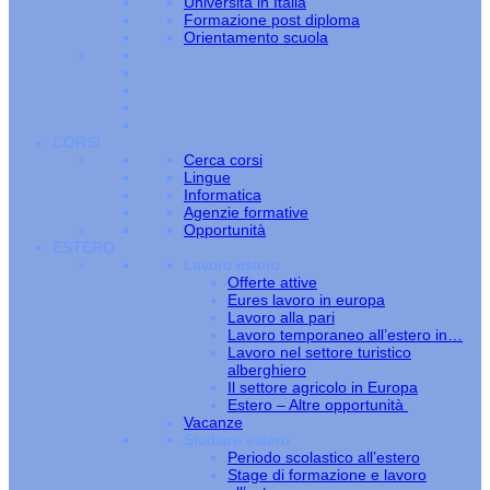
Università in Italia
Formazione post diploma
Orientamento scuola
CORSI
Cerca corsi
Lingue
Informatica
Agenzie formative
Opportunità
ESTERO
Lavoro estero
Offerte attive
Eures lavoro in europa
Lavoro alla pari
Lavoro temporaneo all’estero in…
Lavoro nel settore turistico
alberghiero
Il settore agricolo in Europa
Estero – Altre opportunità
Vacanze
Studiare estero
Periodo scolastico all’estero
Stage di formazione e lavoro