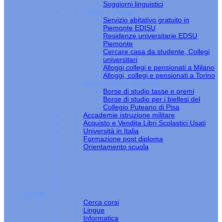
Soggiorni linguistici
Collegi e alloggi
Servizio abitativo gratuito in
Piemonte EDISU
Residenze universitarie EDSU
Piemonte
Cercare casa da studente, Collegi
universitari
Alloggi collegi e pensionati a Milano
Alloggi, collegi e pensionati a Torino
Borse e diritto allo studio
Borse di studio tasse e premi
Borse di studio per i biellesi del
Collegio Puteano di Pisa
Accademie istruzione militare
Acquisto e Vendita Libri Scolastici Usati
Università in Italia
Formazione post diploma
Orientamento scuola
CORSI
Cerca corsi
Lingue
Informatica