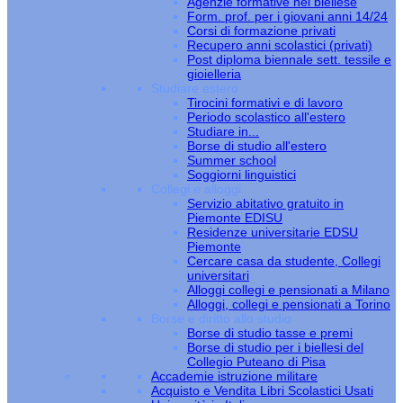
Agenzie formative nel biellese
Form. prof. per i giovani anni 14/24
Corsi di formazione privati
Recupero anni scolastici (privati)
Post diploma biennale sett. tessile e
gioielleria
Studiare estero
Tirocini formativi e di lavoro
Periodo scolastico all'estero
Studiare in...
Borse di studio all'estero
Summer school
Soggiorni linguistici
Collegi e alloggi
Servizio abitativo gratuito in
Piemonte EDISU
Residenze universitarie EDSU
Piemonte
Cercare casa da studente, Collegi
universitari
Alloggi collegi e pensionati a Milano
Alloggi, collegi e pensionati a Torino
Borse e diritto allo studio
Borse di studio tasse e premi
Borse di studio per i biellesi del
Collegio Puteano di Pisa
Accademie istruzione militare
Acquisto e Vendita Libri Scolastici Usati