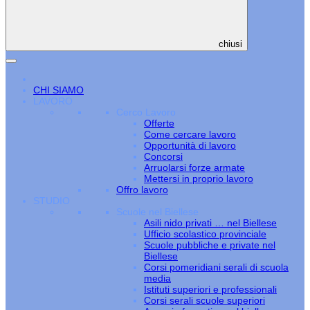
chiusi
CHI SIAMO
LAVORO
Cerco Lavoro
Offerte
Come cercare lavoro
Opportunità di lavoro
Concorsi
Arruolarsi forze armate
Mettersi in proprio lavoro
Offro lavoro
STUDIO
Scuole nel Biellese
Asili nido privati … nel Biellese
Ufficio scolastico provinciale
Scuole pubbliche e private nel
Biellese
Corsi pomeridiani serali di scuola
media
Istituti superiori e professionali
Corsi serali scuole superiori