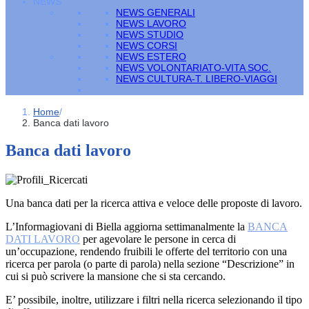
NEWS
NEWS GENERALI
NEWS LAVORO
NEWS STUDIO
NEWS CORSI
NEWS ESTERO
NEWS VOLONTARIATO-VITA SOC.
NEWS CULTURA-T. LIBERO-VIAGGI
Home
/
Banca dati lavoro
Banca dati lavoro
Una banca dati per la ricerca attiva e veloce delle proposte di lavoro.
L’Informagiovani di Biella aggiorna settimanalmente la
BANCA
DATI LAVORO
per agevolare le persone in cerca di
un’occupazione, rendendo fruibili le offerte del territorio con una
ricerca per parola (o parte di parola) nella sezione “Descrizione” in
cui si può scrivere la mansione che si sta cercando.
E’ possibile, inoltre, utilizzare i filtri nella ricerca selezionando il tipo