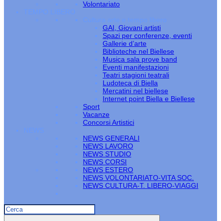
Volontariato
TEMPO LIBERO
Cultura arte e tempo libero
GAI, Giovani artisti
Spazi per conferenze, eventi
Gallerie d’arte
Biblioteche nel Biellese
Musica sala prove band
Eventi manifestazioni
Teatri stagioni teatrali
Ludoteca di Biella
Mercatini nel biellese
Internet point Biella e Biellese
Sport
Vacanze
Concorsi Artistici
NEWS
NEWS GENERALI
NEWS LAVORO
NEWS STUDIO
NEWS CORSI
NEWS ESTERO
NEWS VOLONTARIATO-VITA SOC.
NEWS CULTURA-T. LIBERO-VIAGGI