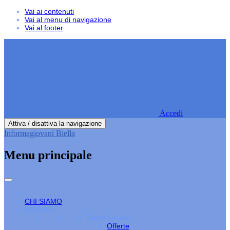
Vai ai contenuti
Vai al menu di navigazione
Vai al footer
Accedi
Attiva / disattiva la navigazione
Informagiovani Biella
Menu principale
CHI SIAMO
LAVORO
Cerco Lavoro
Offerte