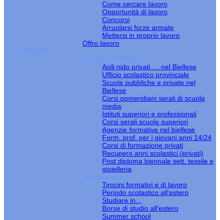
Come cercare lavoro
Opportunità di lavoro
Concorsi
Arruolarsi forze armate
Mettersi in proprio lavoro
Offro lavoro
STUDIO
Scuole nel Biellese
Asili nido privati … nel Biellese
Ufficio scolastico provinciale
Scuole pubbliche e private nel
Biellese
Corsi pomeridiani serali di scuola
media
Istituti superiori e professionali
Corsi serali scuole superiori
Agenzie formative nel biellese
Form. prof. per i giovani anni 14/24
Corsi di formazione privati
Recupero anni scolastici (privati)
Post diploma biennale sett. tessile e
gioielleria
Studiare estero
Tirocini formativi e di lavoro
Periodo scolastico all'estero
Studiare in...
Borse di studio all'estero
Summer school