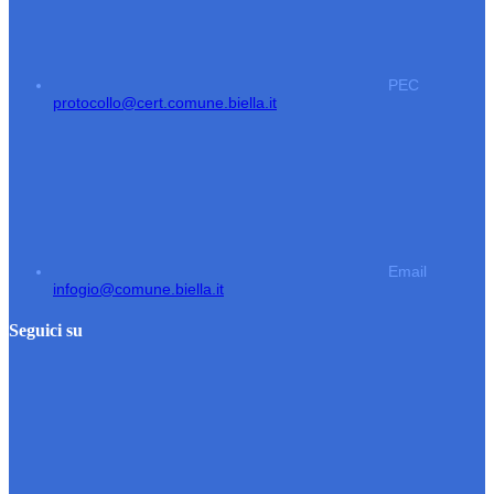
PEC
protocollo@cert.comune.biella.it
Email
infogio@comune.biella.it
Seguici su