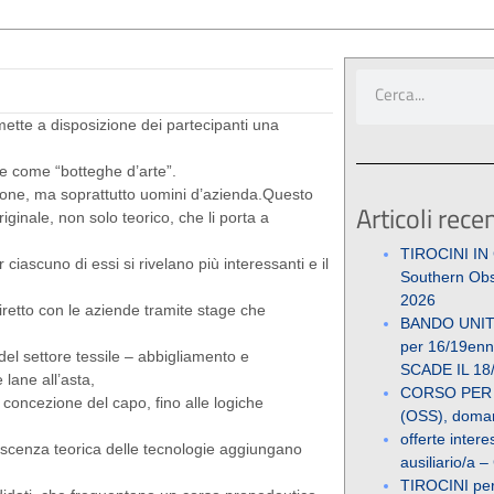
 mette a disposizione dei partecipanti una
de come “botteghe d’arte”.
azione, ma soprattutto uomini d’azienda.Questo
Articoli recen
iginale, non solo teorico, che li porta a
TIROCINI IN
iascuno di essi si rivelano più interessanti e il
Southern Obs
2026
diretto con le aziende tramite stage che
BANDO UNIT
per 16/19enni
 del settore tessile – abbigliamento e
SCADE IL 18
 lane all’asta,
CORSO PER
la concezione del capo, fino alle logiche
(OSS), doman
offerte inter
noscenza teorica delle tecnologie aggiungano
ausiliario/a –
TIROCINI pe