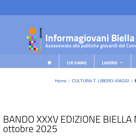
Vai ai contenuti
Vai al menu di navigazione
Vai al footer
Informagiovani Biella
Assessorato alle politiche giovanili del Com
CHI SIAMO
LAVORO
Home
/
CULTURA-T. LIBERO-VIAGGI
/
BANDO XXXV EDIZIONE BIELLA M
ottobre 2025