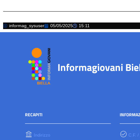
informag_sysuser
05/05/2025
15:11
Informagiovani Bie
RECAPITI
INFORMAZ
Indirizzo
C.F. /