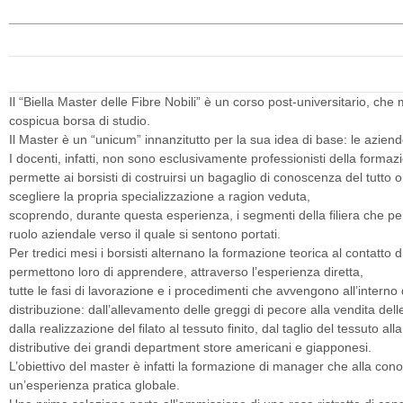
Il “Biella Master delle Fibre Nobili” è un corso post-universitario, che
cospicua borsa di studio.
Il Master è un “unicum” innanzitutto per la sua idea di base: le azien
I docenti, infatti, non sono esclusivamente professionisti della form
permette ai borsisti di costruirsi un bagaglio di conoscenza del tutto or
scegliere la propria specializzazione a ragion veduta,
scoprendo, durante questa esperienza, i segmenti della filiera che per c
ruolo aziendale verso il quale si sentono portati.
Per tredici mesi i borsisti alternano la formazione teorica al contatto 
permettono loro di apprendere, attraverso l’esperienza diretta,
tutte le fasi di lavorazione e i procedimenti che avvengono all’interno
distribuzione: dall’allevamento delle greggi di pecore alla vendita delle
dalla realizzazione del filato al tessuto finito, dal taglio del tessuto al
distributive dei grandi department store americani e giapponesi.
L’obiettivo del master è infatti la formazione di manager che alla co
un’esperienza pratica globale.