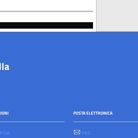
lla
IONI
POSTA ELETTRONICA
 P.IVA
PEC