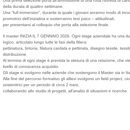
Una prima selezione porta all’ammissione di una rosa ristretta di ca
della durata di quattro settimane.
Una “full immersion”, durante la quale i giovani avranno modo di incon
promotrici dell’iniziativa e sosterranno test psico – attitudinali,
per presentarsi al colloquio che porta alla selezione finale.
Il master INIZIA IL 7 GENNAIO 2026. Ogni stage aziendale ha una du
logico, articolato lungo tutte le fasi della filiera:
pettinatura, tintoria, filatura cardata e pettinata, disegno tessile, tessi
distribuzione.
Al termine di ogni stage è prevista la stesura di una relazione, che viene
livello di conoscenza acquisito.
Gli stage si svolgono nelle aziende che sostengono il Master sia in Ital
Alla fine del percorso formativo gli allievi svolgono un field project, c
sostenitrici per un periodo di circa 2 mesi,
collaborando allo studio di progetti, all’analisi di situazioni e ricerche.