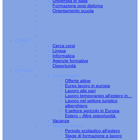
Università in Italia
Formazione post diploma
Orientamento scuola
CORSI
Cerca corsi
Lingue
Informatica
Agenzie formative
Opportunità
ESTERO
Lavoro estero
Offerte attive
Eures lavoro in europa
Lavoro alla pari
Lavoro temporaneo all’estero in…
Lavoro nel settore turistico
alberghiero
Il settore agricolo in Europa
Estero – Altre opportunità
Vacanze
Studiare estero
Periodo scolastico all’estero
Stage di formazione e lavoro