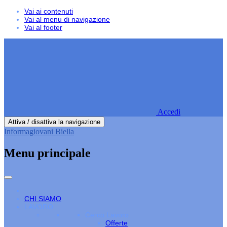
Vai ai contenuti
Vai al menu di navigazione
Vai al footer
Accedi
Attiva / disattiva la navigazione
Informagiovani Biella
Menu principale
CHI SIAMO
LAVORO
Cerco Lavoro
Offerte