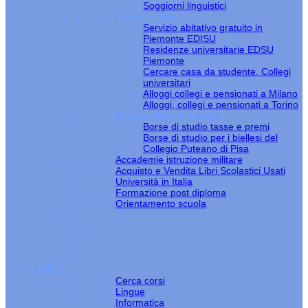
Soggiorni linguistici
Collegi e alloggi
Servizio abitativo gratuito in
Piemonte EDISU
Residenze universitarie EDSU
Piemonte
Cercare casa da studente, Collegi
universitari
Alloggi collegi e pensionati a Milano
Alloggi, collegi e pensionati a Torino
Borse e diritto allo studio
Borse di studio tasse e premi
Borse di studio per i biellesi del
Collegio Puteano di Pisa
Accademie istruzione militare
Acquisto e Vendita Libri Scolastici Usati
Università in Italia
Formazione post diploma
Orientamento scuola
CORSI
Cerca corsi
Lingue
Informatica