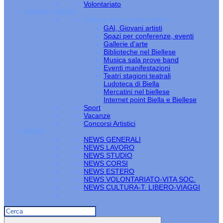
Volontariato
TEMPO LIBERO
Cultura arte e tempo libero
GAI, Giovani artisti
Spazi per conferenze, eventi
Gallerie d’arte
Biblioteche nel Biellese
Musica sala prove band
Eventi manifestazioni
Teatri stagioni teatrali
Ludoteca di Biella
Mercatini nel biellese
Internet point Biella e Biellese
Sport
Vacanze
Concorsi Artistici
NEWS
NEWS GENERALI
NEWS LAVORO
NEWS STUDIO
NEWS CORSI
NEWS ESTERO
NEWS VOLONTARIATO-VITA SOC.
NEWS CULTURA-T. LIBERO-VIAGGI