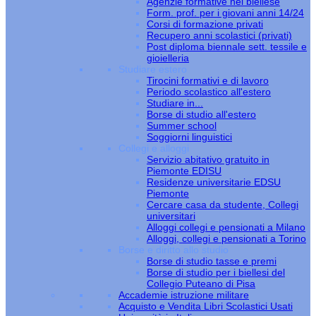
Agenzie formative nel biellese
Form. prof. per i giovani anni 14/24
Corsi di formazione privati
Recupero anni scolastici (privati)
Post diploma biennale sett. tessile e
gioielleria
Studiare estero
Tirocini formativi e di lavoro
Periodo scolastico all'estero
Studiare in...
Borse di studio all'estero
Summer school
Soggiorni linguistici
Collegi e alloggi
Servizio abitativo gratuito in
Piemonte EDISU
Residenze universitarie EDSU
Piemonte
Cercare casa da studente, Collegi
universitari
Alloggi collegi e pensionati a Milano
Alloggi, collegi e pensionati a Torino
Borse e diritto allo studio
Borse di studio tasse e premi
Borse di studio per i biellesi del
Collegio Puteano di Pisa
Accademie istruzione militare
Acquisto e Vendita Libri Scolastici Usati