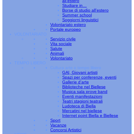
all’estero
Studiare in…
Borse di studio all'estero
Summer school
Soggiorni linguistici
Volontariato estero
Portale europeo
VOLONTARIATO
Servizio civile
Vita sociale
Salute
Animali
Volontariato
TEMPO LIBERO
Cultura arte e tempo libero
GAI, Giovani artisti
Spazi per conferenze, eventi
Gallerie d’arte
Biblioteche nel Biellese
Musica sala prove band
Eventi manifestazioni
Teatri stagioni teatrali
Ludoteca di Biella
Mercatini nel biellese
Internet point Biella e Biellese
Sport
Vacanze
Concorsi Artistici