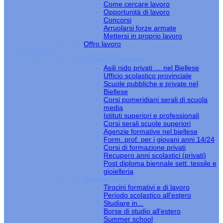
Come cercare lavoro
Opportunità di lavoro
Concorsi
Arruolarsi forze armate
Mettersi in proprio lavoro
Offro lavoro
STUDIO
Scuole nel Biellese
Asili nido privati … nel Biellese
Ufficio scolastico provinciale
Scuole pubbliche e private nel
Biellese
Corsi pomeridiani serali di scuola
media
Istituti superiori e professionali
Corsi serali scuole superiori
Agenzie formative nel biellese
Form. prof. per i giovani anni 14/24
Corsi di formazione privati
Recupero anni scolastici (privati)
Post diploma biennale sett. tessile e
gioielleria
Studiare estero
Tirocini formativi e di lavoro
Periodo scolastico all'estero
Studiare in...
Borse di studio all'estero
Summer school