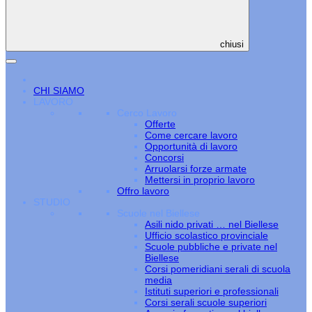
chiusi
CHI SIAMO
LAVORO
Cerco Lavoro
Offerte
Come cercare lavoro
Opportunità di lavoro
Concorsi
Arruolarsi forze armate
Mettersi in proprio lavoro
Offro lavoro
STUDIO
Scuole nel Biellese
Asili nido privati … nel Biellese
Ufficio scolastico provinciale
Scuole pubbliche e private nel
Biellese
Corsi pomeridiani serali di scuola
media
Istituti superiori e professionali
Corsi serali scuole superiori