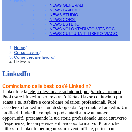
NEWS
NEWS GENERALI
NEWS LAVORO
NEWS STUDIO
NEWS CORSI
NEWS ESTERO
NEWS VOLONTARIATO-VITA SOC.
NEWS CULTURA-T. LIBERO-VIAGGI
Home
/
Cerco Lavoro
/
Come cercare lavoro
/
LinkedIn
LinkedIn
Cominciamo dalle basi: cos’è Linkedin?
LinkedIn è la
rete professionale su Internet più grande al mondo
.
Puoi usare LinkedIn per trovare l’offerta di lavoro o tirocinio più
adatta a te, stabilire e consolidare relazioni professionali. Puoi
accedere a LinkedIn da un desktop o dall’app mobile LinkedIn. Un
profilo di LinkedIn completo può aiutarti a trovare nuove
opportunità, presentando la tua storia professionale unica attraverso
l’esperienza, le competenze e il percorso formativo. Puoi anche
utilizzare LinkedIn per organizzare eventi offline, partecipare a