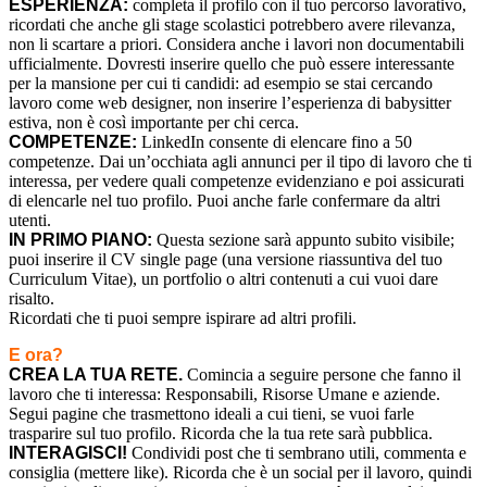
ESPERIENZA:
completa il profilo con il tuo percorso lavorativo,
ricordati che anche gli stage scolastici potrebbero avere rilevanza,
non li scartare a priori. Considera anche i lavori non documentabili
ufficialmente. Dovresti inserire quello che può essere interessante
per la mansione per cui ti candidi: ad esempio se stai cercando
lavoro come web designer, non inserire l’esperienza di babysitter
estiva, non è così importante per chi cerca.
COMPETENZE:
LinkedIn consente di elencare fino a 50
competenze. Dai un’occhiata agli annunci per il tipo di lavoro che ti
interessa, per vedere quali competenze evidenziano e poi assicurati
di elencarle nel tuo profilo. Puoi anche farle confermare da altri
utenti.
IN PRIMO PIANO:
Questa sezione sarà appunto subito visibile;
puoi inserire il CV single page (una versione riassuntiva del tuo
Curriculum Vitae), un portfolio o altri contenuti a cui vuoi dare
risalto.
Ricordati che ti puoi sempre ispirare ad altri profili.
E ora?
CREA LA TUA RETE.
Comincia a seguire persone che fanno il
lavoro che ti interessa: Responsabili, Risorse Umane e aziende.
Segui pagine che trasmettono ideali a cui tieni, se vuoi farle
trasparire sul tuo profilo. Ricorda che la tua rete sarà pubblica.
INTERAGISCI!
Condividi post che ti sembrano utili, commenta e
consiglia (mettere like). Ricorda che è un social per il lavoro, quindi