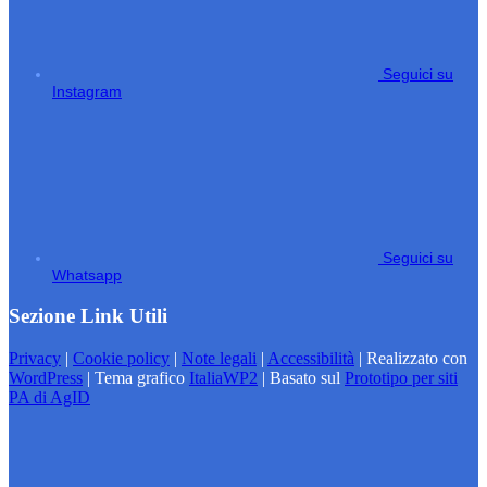
Seguici su
Instagram
Seguici su
Whatsapp
Sezione Link Utili
Privacy
|
Cookie policy
|
Note legali
|
Accessibilità
| Realizzato con
WordPress
|
Tema grafico
ItaliaWP2
| Basato sul
Prototipo per siti
PA di AgID