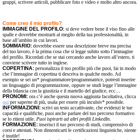
gruppi, scrivere articoli, pubblicare foto e video e molto altro ancora.
Come creo il mio profilo?
IMMAGINE DEL PROFILO:
si deve vedere bene il viso fino alle
spalle e dovrebbe mostrarti al meglio della tua professionalità, in
base all’ambito in cui lavori.
SOMMARIO:
dovrebbe essere una descrizione breve ma precisa
del tuo lavoro, è la prima cosa che si legge subito sotto l’immagine
del profilo. Ricordati che se stai cercando anche lavoro all’estero, ti
conviene scrivere tutto in inglese.
COPERTINA:
personalizza il tuo profilo più che puoi, fai in modo
che l’immagine di copertina ti descriva in qualche modo. Ad
esempio se sei un* programmatore/programmatrice, potresti inserire
un linguaggio di programmazione, oppure se studi legge l’immagine
della bilancia con la giustizia e il martello del giudice, ecc…
PRONOMI:
ora c’è anche questa nuova aggiunta facoltativa, clicca
qui
per saperne di più, usala per essere più inculsiv* possibile.
INFORMAZIONI:
scrivi un testo accattivante, che evidenzi le tue
capacità e qualifiche, puoi anche parlare del tuo percorso formativo
se lo ritieni utile.
Puoi ispirarti ad altri profili LinkedIn.
FORMAZIONE:
inserisci il tuo percorso di studi, comprensivo di
corsi e attestati. Non dimenticarti le certificazioni linguistiche, niente
è inutile!