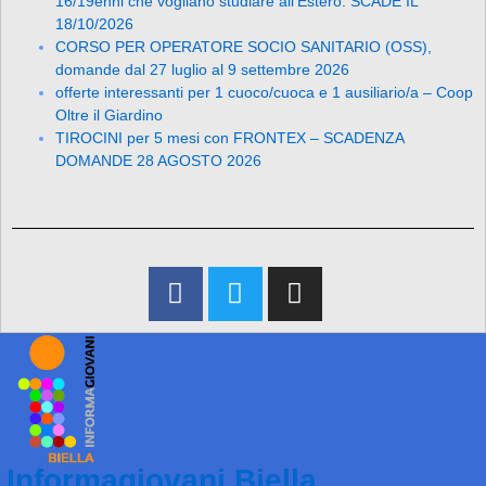
16/19enni che vogliano studiare all’Estero. SCADE IL
18/10/2026
CORSO PER OPERATORE SOCIO SANITARIO (OSS),
domande dal 27 luglio al 9 settembre 2026
offerte interessanti per 1 cuoco/cuoca e 1 ausiliario/a – Coop
Oltre il Giardino
TIROCINI per 5 mesi con FRONTEX – SCADENZA
DOMANDE 28 AGOSTO 2026
Informagiovani Biella