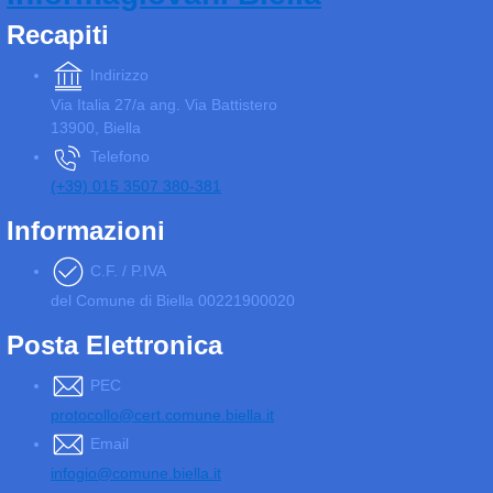
Recapiti
Indirizzo
Via Italia 27/a ang. Via Battistero
13900, Biella
Telefono
(+39) 015 3507 380-381
Informazioni
C.F. / P.IVA
del Comune di Biella 00221900020
Posta Elettronica
PEC
protocollo@cert.comune.biella.it
Email
infogio@comune.biella.it