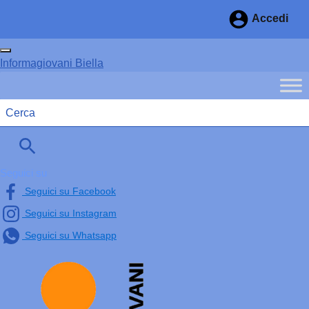
Vai ai contenuti
Accedi
Vai al menu di navigazione
Vai al footer
Attiva / disattiva la navigazione
Informagiovani Biella
Menu principale
Seguici su
Seguici su Facebook
Seguici su Instagram
Seguici su Whatsapp