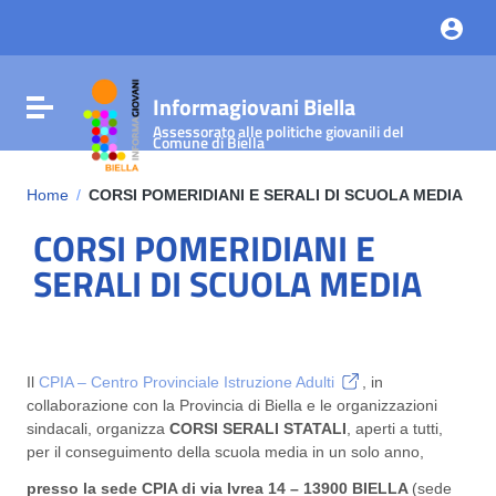
Vai ai contenuti
Vai al menu di navigazione
Vai al footer
Informagiovani Biella
Attiva / disattiva la navigazione
Assessorato alle politiche giovanili del
Comune di Biella
Home
/
CORSI POMERIDIANI E SERALI DI SCUOLA MEDIA
CORSI POMERIDIANI E
SERALI DI SCUOLA MEDIA
Il
CPIA – Centro Provinciale Istruzione Adulti
, in
collaborazione con la Provincia di Biella e le organizzazioni
sindacali, organizza
CORSI SERALI STATALI
, aperti a tutti,
per il conseguimento della scuola media in un solo anno,
presso la sede CPIA di via Ivrea 14 – 13900 BIELLA
(sede