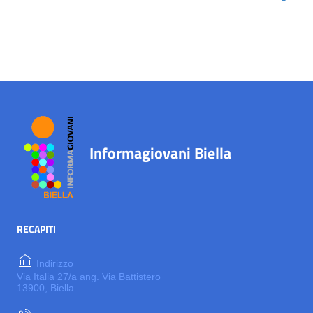
Informagiovani Biella
RECAPITI
Indirizzo
Via Italia 27/a ang. Via Battistero
13900, Biella