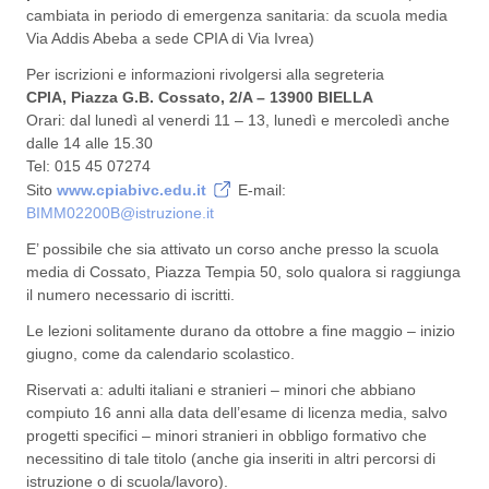
cambiata in periodo di emergenza sanitaria: da scuola media
Via Addis Abeba a sede CPIA di Via Ivrea)
Per iscrizioni e informazioni rivolgersi alla segreteria
CPIA, Piazza G.B. Cossato, 2/A – 13900 BIELLA
Orari: dal lunedì al venerdi 11 – 13, lunedì e mercoledì anche
dalle 14 alle 15.30
Tel: 015 45 07274
Sito
www.cpiabivc.edu.it
E-mail:
BIMM02200B@istruzione.it
E’ possibile che sia attivato un corso anche presso la scuola
media di Cossato, Piazza Tempia 50, solo qualora si raggiunga
il numero necessario di iscritti.
Le lezioni solitamente durano da ottobre a fine maggio – inizio
giugno, come da calendario scolastico.
Riservati a: adulti italiani e stranieri – minori che abbiano
compiuto 16 anni alla data dell’esame di licenza media, salvo
progetti specifici – minori stranieri in obbligo formativo che
necessitino di tale titolo (anche gia inseriti in altri percorsi di
istruzione o di scuola/lavoro).