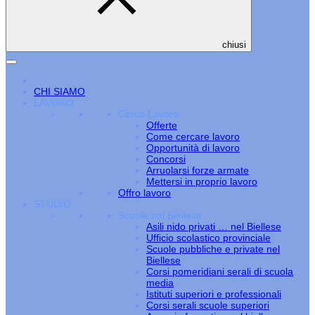
chiusi
CHI SIAMO
LAVORO
Cerco Lavoro
Offerte
Come cercare lavoro
Opportunità di lavoro
Concorsi
Arruolarsi forze armate
Mettersi in proprio lavoro
Offro lavoro
STUDIO
Scuole nel Biellese
Asili nido privati … nel Biellese
Ufficio scolastico provinciale
Scuole pubbliche e private nel
Biellese
Corsi pomeridiani serali di scuola
media
Istituti superiori e professionali
Corsi serali scuole superiori