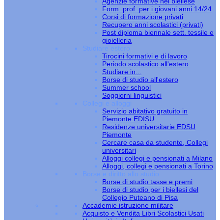
Agenzie formative nel biellese
Form. prof. per i giovani anni 14/24
Corsi di formazione privati
Recupero anni scolastici (privati)
Post diploma biennale sett. tessile e
gioielleria
Studiare estero
Tirocini formativi e di lavoro
Periodo scolastico all'estero
Studiare in...
Borse di studio all'estero
Summer school
Soggiorni linguistici
Collegi e alloggi
Servizio abitativo gratuito in
Piemonte EDISU
Residenze universitarie EDSU
Piemonte
Cercare casa da studente, Collegi
universitari
Alloggi collegi e pensionati a Milano
Alloggi, collegi e pensionati a Torino
Borse e diritto allo studio
Borse di studio tasse e premi
Borse di studio per i biellesi del
Collegio Puteano di Pisa
Accademie istruzione militare
Acquisto e Vendita Libri Scolastici Usati