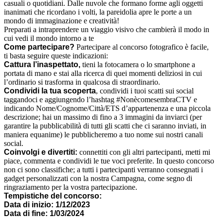
casuali o quotidiani. Dalle nuvole che formano forme agli oggetti
inanimati che ricordano i volti, la pareidolia apre le porte a un
mondo di immaginazione e creatività!
Preparati a intraprendere un viaggio visivo che cambierà il modo in
cui vedi il mondo intorno a te
Come partecipare?
Partecipare al concorso fotografico è facile,
ti basta seguire queste indicazioni:
Cattura l’inaspettato,
tieni la fotocamera o lo smartphone a
portata di mano e stai alla ricerca di quei momenti deliziosi in cui
l’ordinario si trasforma in qualcosa di straordinario.
Condividi la tua scoperta
, condividi i tuoi scatti sui social
taggandoci e aggiungendo l’hashtag #NonècomesembraCTV e
indicando Nome/Cognome/Città/ETS d’appartenenza e una piccola
descrizione; hai un massimo di fino a 3 immagini da inviarci (per
garantire la pubblicabilità di tutti gli scatti che ci saranno inviati, in
maniera equanime) le pubblicheremo a tuo nome sui nostri canali
social.
Coinvolgi e divertiti:
connettiti con gli altri partecipanti, metti mi
piace, commenta e condividi le tue voci preferite. In questo concorso
non ci sono classifiche; a tutti i partecipanti verranno consegnati i
gadget personalizzati con la nostra Campagna, come segno di
ringraziamento per la vostra partecipazione.
Tempistiche del concorso:
Data di inizio: 1/12/2023
Data di fine: 1/03/2024