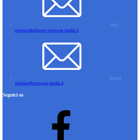
PEC
protocollo@cert.comune.biella.it
Email
infogio@comune.biella.it
Seguici su