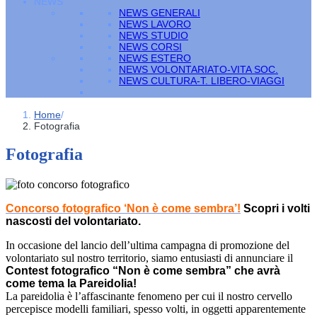
NEWS
NEWS GENERALI
NEWS LAVORO
NEWS STUDIO
NEWS CORSI
NEWS ESTERO
NEWS VOLONTARIATO-VITA SOC.
NEWS CULTURA-T. LIBERO-VIAGGI
Home
/
Fotografia
Fotografia
Concorso fotografico ‘Non è come sembra’!
Scopri i volti
nascosti del volontariato.
In occasione del lancio dell’ultima campagna di promozione del
volontariato sul nostro territorio, siamo entusiasti di annunciare il
Contest fotografico “Non è come sembra” che avrà
come tema la Pareidolia!
La pareidolia è l’affascinante fenomeno per cui il nostro cervello
percepisce modelli familiari, spesso volti, in oggetti apparentemente