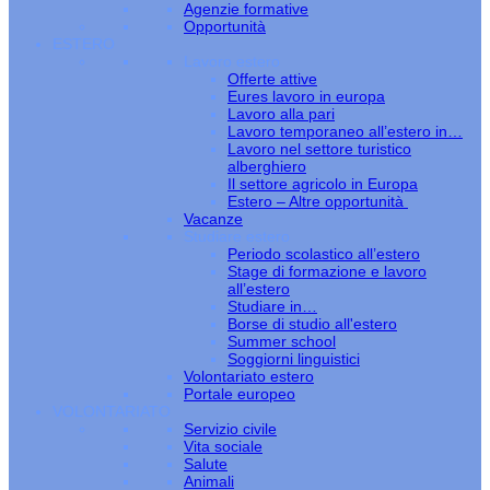
Agenzie formative
Opportunità
ESTERO
Lavoro estero
Offerte attive
Eures lavoro in europa
Lavoro alla pari
Lavoro temporaneo all’estero in…
Lavoro nel settore turistico
alberghiero
Il settore agricolo in Europa
Estero – Altre opportunità
Vacanze
Studiare estero
Periodo scolastico all’estero
Stage di formazione e lavoro
all’estero
Studiare in…
Borse di studio all'estero
Summer school
Soggiorni linguistici
Volontariato estero
Portale europeo
VOLONTARIATO
Servizio civile
Vita sociale
Salute
Animali