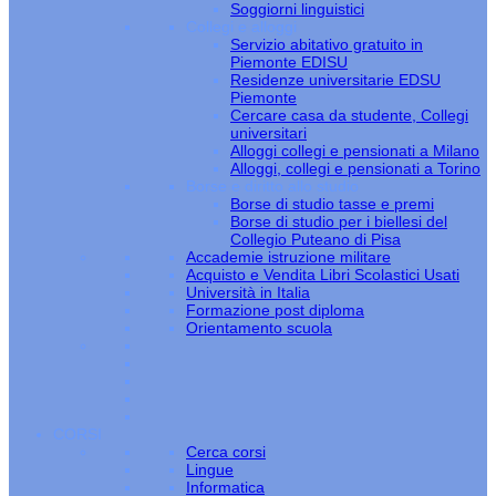
Soggiorni linguistici
Collegi e alloggi
Servizio abitativo gratuito in
Piemonte EDISU
Residenze universitarie EDSU
Piemonte
Cercare casa da studente, Collegi
universitari
Alloggi collegi e pensionati a Milano
Alloggi, collegi e pensionati a Torino
Borse e diritto allo studio
Borse di studio tasse e premi
Borse di studio per i biellesi del
Collegio Puteano di Pisa
Accademie istruzione militare
Acquisto e Vendita Libri Scolastici Usati
Università in Italia
Formazione post diploma
Orientamento scuola
CORSI
Cerca corsi
Lingue
Informatica