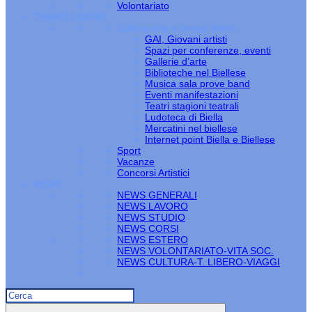
Volontariato
TEMPO LIBERO
Cultura arte e tempo libero
GAI, Giovani artisti
Spazi per conferenze, eventi
Gallerie d’arte
Biblioteche nel Biellese
Musica sala prove band
Eventi manifestazioni
Teatri stagioni teatrali
Ludoteca di Biella
Mercatini nel biellese
Internet point Biella e Biellese
Sport
Vacanze
Concorsi Artistici
NEWS
NEWS GENERALI
NEWS LAVORO
NEWS STUDIO
NEWS CORSI
NEWS ESTERO
NEWS VOLONTARIATO-VITA SOC.
NEWS CULTURA-T. LIBERO-VIAGGI