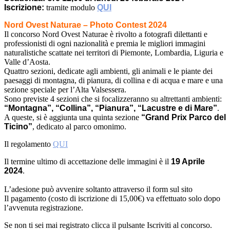
Iscrizione:
tramite modulo
QUI
Nord Ovest Naturae – Photo Contest 2024
Il concorso Nord Ovest Naturae è rivolto a fotografi dilettanti e
professionisti di ogni nazionalità e premia le migliori immagini
naturalistiche scattate nei territori di Piemonte, Lombardia, Liguria e
Valle d’Aosta.
Quattro sezioni, dedicate agli ambienti, gli animali e le piante dei
paesaggi di montagna, di pianura, di collina e di acqua e mare e una
sezione speciale per l’Alta Valsessera.
Sono previste 4 sezioni che si focalizzeranno su altrettanti ambienti:
“Montagna”, “Collina”, “Pianura”, “Lacustre e di Mare”
.
A queste, si è aggiunta una quinta sezione
“Grand Prix Parco del
Ticino”
, dedicato al parco omonimo.
Il regolamento
QUI
Il termine ultimo di accettazione delle immagini è il
19 Aprile
2024
.
L’adesione può avvenire soltanto attraverso il form sul sito
Il pagamento (costo di iscrizione di 15,00€) va effettuato solo dopo
l’avvenuta registrazione.
Se non ti sei mai registrato clicca il pulsante Iscriviti al concorso.