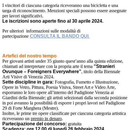
I vincitori di ciascuna categoria riceveranno una bicicletta e una
targa di riconoscimento. Menzioni speciali possono essere assegnate
per lavori significativi.
Le iscrizioni sono aperte fino al 30 aprile 2024.
Per ulteriori informazioni sulle modalità di
partecipazione
CONSULTA IL BANDO QUI
.
Artefici del nostro tempo
Per giovani artisti under 35 giunto quest’anno alla quinta edizione,
chiamati ad interpretare con la propria arte il tema
“Stranieri
Ovunque – Foreigners Everywhere”
, titolo della Biennale
Arti Visive di Venezia 2024.
Sette discipline in gara:
Fotografia, Fumetto e Illustrazione,
Opere in Vetro, Pittura, Poesia Visiva, Street Art e Video Arte,
esporranno le loro opere all’interno del Padiglione Venezia ai
Giardini della Biennale; gli artisti selezionati dalla seconda posizione
in poi avranno la possibilità di esporre i propri lavori nel Padiglione
29 di Forte Marghera (Mestre).
Inoltre, le prime tre opere classificate per ciascuna categoria artistica
riceveranno un
premio in denaro
.
Partecipazione del concorso:
gratuita
Scadenza: ore 12,00 di lunedì 26 febbraio 2024