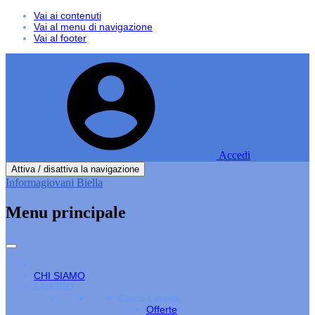
Vai ai contenuti
Vai al menu di navigazione
Vai al footer
Accedi
Attiva / disattiva la navigazione
Informagiovani Biella
Menu principale
CHI SIAMO
LAVORO
Cerco Lavoro
Offerte