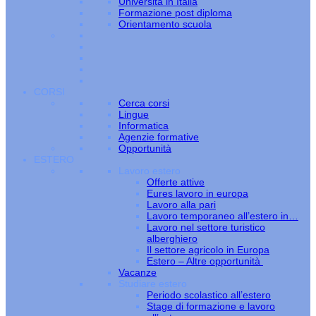
Università in Italia
Formazione post diploma
Orientamento scuola
CORSI
Cerca corsi
Lingue
Informatica
Agenzie formative
Opportunità
ESTERO
Lavoro estero
Offerte attive
Eures lavoro in europa
Lavoro alla pari
Lavoro temporaneo all’estero in…
Lavoro nel settore turistico
alberghiero
Il settore agricolo in Europa
Estero – Altre opportunità
Vacanze
Studiare estero
Periodo scolastico all’estero
Stage di formazione e lavoro