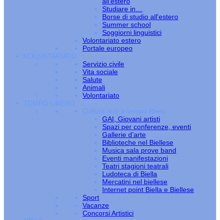
all’estero
Studiare in…
Borse di studio all'estero
Summer school
Soggiorni linguistici
Volontariato estero
Portale europeo
VOLONTARIATO
Servizio civile
Vita sociale
Salute
Animali
Volontariato
TEMPO LIBERO
Cultura arte e tempo libero
GAI, Giovani artisti
Spazi per conferenze, eventi
Gallerie d’arte
Biblioteche nel Biellese
Musica sala prove band
Eventi manifestazioni
Teatri stagioni teatrali
Ludoteca di Biella
Mercatini nel biellese
Internet point Biella e Biellese
Sport
Vacanze
Concorsi Artistici