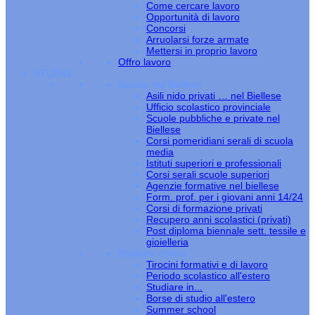
Come cercare lavoro
Opportunità di lavoro
Concorsi
Arruolarsi forze armate
Mettersi in proprio lavoro
Offro lavoro
STUDIO
Scuole nel Biellese
Asili nido privati … nel Biellese
Ufficio scolastico provinciale
Scuole pubbliche e private nel
Biellese
Corsi pomeridiani serali di scuola
media
Istituti superiori e professionali
Corsi serali scuole superiori
Agenzie formative nel biellese
Form. prof. per i giovani anni 14/24
Corsi di formazione privati
Recupero anni scolastici (privati)
Post diploma biennale sett. tessile e
gioielleria
Studiare estero
Tirocini formativi e di lavoro
Periodo scolastico all'estero
Studiare in...
Borse di studio all'estero
Summer school