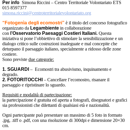
Per info
Simona Riccini – Centro Territoriale Volontariato ETS
015 8597377
simona.riccini@centroterritorialevolontariato.org
“Fotogenìa degli ecomostri”
è il titolo del concorso fotografico
organizzato da
Legambiente
in collaborazione
con
l’Osservatorio Paesaggi Costieri
Italiani.
Questa
iniziativa si pone l’obbiettivo di stimolare la sensibilizzazione e un
dialogo critico sulle costruzioni inadeguate e mal concepite che
deturpano il paesaggio italiano, specialmente a ridosso delle zone
costiere.
Sono previste
due categorie:
1. SGUARDI
– Ecomostri tra abusivismo, inquinamento e
degrado.
2. FOTORITOCCHI
– Cancellare l’ecomostro, risanare il
paesaggio e ripristinare lo sguardo.
Requisiti e modalità di partecipazione:
la partecipazione è gratuita ed aperta a fotografi, disegnatori e grafici
sia professionisti che dilettanti di qualsiasi età e nazionalità.
Ogni partecipante può presentare un massimo di 5 foto in formato
.jpg, .tiff o .pdf, con una risoluzione di 300dpi e dimensione 20×30
cm.