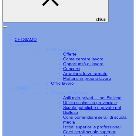
chiusi
CHI SIAMO
LAVORO
Cerco Lavoro
Offerte
Come cercare lavoro
Opportunità di lavoro
Concorsi
Arruolarsi forze armate
Mettersi in proprio lavoro
Offro lavoro
STUDIO
Scuole nel Biellese
Asili nido privati … nel Biellese
Ufficio scolastico provinciale
Scuole pubbliche e private nel
Biellese
Corsi pomeridiani serali di scuola
media
Istituti superiori e professionali
Corsi serali scuole superiori