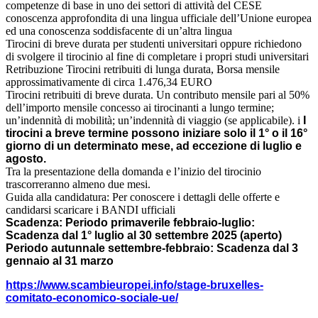
competenze di base in uno dei settori di attività del CESE
conoscenza approfondita di una lingua ufficiale dell’Unione europea
ed una conoscenza soddisfacente di un’altra lingua
Tirocini di breve durata per studenti universitari oppure richiedono
di svolgere il tirocinio al fine di completare i propri studi universitari
Retribuzione Tirocini retribuiti di lunga durata, Borsa mensile
approssimativamente di circa 1.476,34 EURO
Tirocini retribuiti di breve durata. Un contributo mensile pari al 50%
dell’importo mensile concesso ai tirocinanti a lungo termine;
un’indennità di mobilità; un’indennità di viaggio (se applicabile). i
I
tirocini a breve termine possono iniziare solo il 1° o il 16°
giorno di un determinato mese, ad eccezione di luglio e
agosto.
Tra la presentazione della domanda e l’inizio del tirocinio
trascorreranno almeno due mesi.
Guida alla candidatura: Per conoscere i dettagli delle offerte e
candidarsi scaricare i BANDI ufficiali
Scadenza: Periodo primaverile febbraio-luglio:
Scadenza dal 1° luglio al 30 settembre 2025 (aperto)
Periodo autunnale settembre-febbraio: Scadenza dal 3
gennaio al 31 marzo
https://www.scambieuropei.info/stage-bruxelles-
comitato-economico-sociale-ue/