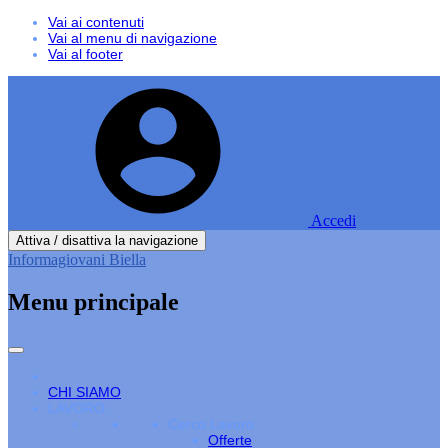
Vai ai contenuti
Vai al menu di navigazione
Vai al footer
Accedi
Attiva / disattiva la navigazione
Informagiovani Biella
Menu principale
CHI SIAMO
LAVORO
Cerco Lavoro
Offerte