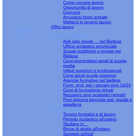
Come cercare lavoro
Opportunità di lavoro
Concorsi
Arruolarsi forze armate
Mettersi in proprio lavoro
Offro lavoro
STUDIO
Scuole nel Biellese
Asili nido privati … nel Biellese
Ufficio scolastico provinciale
Scuole pubbliche e private nel
Biellese
Corsi pomeridiani serali di scuola
media
Istituti superiori e professionali
Corsi serali scuole superiori
Agenzie formative nel biellese
Form. prof. per i giovani anni 14/24
Corsi di formazione privati
Recupero anni scolastici (privati)
Post diploma biennale sett. tessile e
gioielleria
Studiare estero
Tirocini formativi e di lavoro
Periodo scolastico all'estero
Studiare in...
Borse di studio all'estero
Summer school