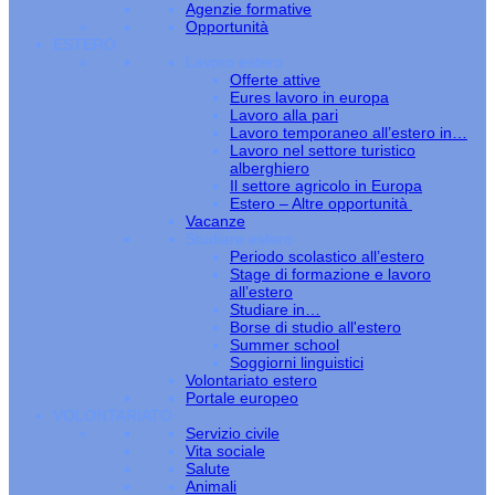
Agenzie formative
Opportunità
ESTERO
Lavoro estero
Offerte attive
Eures lavoro in europa
Lavoro alla pari
Lavoro temporaneo all’estero in…
Lavoro nel settore turistico
alberghiero
Il settore agricolo in Europa
Estero – Altre opportunità
Vacanze
Studiare estero
Periodo scolastico all’estero
Stage di formazione e lavoro
all’estero
Studiare in…
Borse di studio all'estero
Summer school
Soggiorni linguistici
Volontariato estero
Portale europeo
VOLONTARIATO
Servizio civile
Vita sociale
Salute
Animali