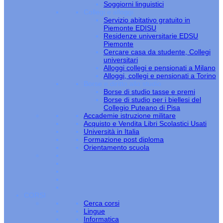
Soggiorni linguistici
Collegi e alloggi
Servizio abitativo gratuito in
Piemonte EDISU
Residenze universitarie EDSU
Piemonte
Cercare casa da studente, Collegi
universitari
Alloggi collegi e pensionati a Milano
Alloggi, collegi e pensionati a Torino
Borse e diritto allo studio
Borse di studio tasse e premi
Borse di studio per i biellesi del
Collegio Puteano di Pisa
Accademie istruzione militare
Acquisto e Vendita Libri Scolastici Usati
Università in Italia
Formazione post diploma
Orientamento scuola
CORSI
Cerca corsi
Lingue
Informatica