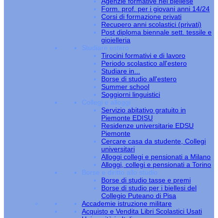
Agenzie formative nel biellese
Form. prof. per i giovani anni 14/24
Corsi di formazione privati
Recupero anni scolastici (privati)
Post diploma biennale sett. tessile e
gioielleria
Studiare estero
Tirocini formativi e di lavoro
Periodo scolastico all'estero
Studiare in...
Borse di studio all'estero
Summer school
Soggiorni linguistici
Collegi e alloggi
Servizio abitativo gratuito in
Piemonte EDISU
Residenze universitarie EDSU
Piemonte
Cercare casa da studente, Collegi
universitari
Alloggi collegi e pensionati a Milano
Alloggi, collegi e pensionati a Torino
Borse e diritto allo studio
Borse di studio tasse e premi
Borse di studio per i biellesi del
Collegio Puteano di Pisa
Accademie istruzione militare
Acquisto e Vendita Libri Scolastici Usati