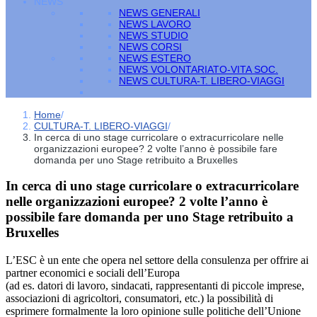
NEWS
NEWS GENERALI
NEWS LAVORO
NEWS STUDIO
NEWS CORSI
NEWS ESTERO
NEWS VOLONTARIATO-VITA SOC.
NEWS CULTURA-T. LIBERO-VIAGGI
Home
/
CULTURA-T. LIBERO-VIAGGI
/
In cerca di uno stage curricolare o extracurricolare nelle
organizzazioni europee? 2 volte l’anno è possibile fare
domanda per uno Stage retribuito a Bruxelles
In cerca di uno stage curricolare o extracurricolare
nelle organizzazioni europee? 2 volte l’anno è
possibile fare domanda per uno Stage retribuito a
Bruxelles
L’ESC è un ente che opera nel settore della consulenza per offrire ai
partner economici e sociali dell’Europa
(ad es. datori di lavoro, sindacati, rappresentanti di piccole imprese,
associazioni di agricoltori, consumatori, etc.) la possibilità di
esprimere formalmente la loro opinione sulle politiche dell’Unione