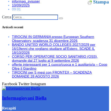
informag_sysuser
Stampa
10/09/2025
09:01
Cerca
Articoli recenti
TIROCINI IN GERMANIA presso European Southern
Observatory, scadenza 31 dicembre 2026
BANDO UNITED WORLD COLLEGES 2027/2029 per
16/19enni che vogliano studiare all’Estero. SCADE IL
18/10/2026
CORSO PER OPERATORE SOCIO SANITARIO (OSS),
domande dal 27 luglio al 9 settembre 2026
offerte interessanti per 1 cuoco/cuoca e 1 ausiliario/a – Coop
Oltre il Giardino
TIROCINI per 5 mesi con FRONTEX – SCADENZA
DOMANDE 28 AGOSTO 2026
Facebook
Twitter
Instagram
Informagiovani Biella
Recapiti