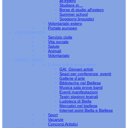
all’estero
Studiare in…
Borse di studio all'estero
Summer school
Soggiorni linguistici
Volontariato estero
Portale europeo
VOLONTARIATO
Servizio civile
Vita sociale
Salute
Animali
Volontariato
TEMPO LIBERO
Cultura arte e tempo libero
GAI, Giovani artisti
Spazi per conferenze, eventi
Gallerie d’arte
Biblioteche nel Biellese
Musica sala prove band
Eventi manifestazioni
Teatri stagioni teatrali
Ludoteca di Biella
Mercatini nel biellese
Internet point Biella e Biellese
Sport
Vacanze
Concorsi Artistici