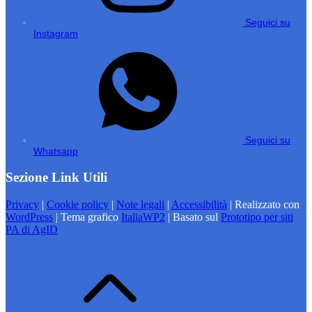
Seguici su
Instagram
Seguici su
Whatsapp
Sezione Link Utili
Privacy
|
Cookie policy
|
Note legali
|
Accessibilità
| Realizzato con
WordPress
|
Tema grafico
ItaliaWP2
| Basato sul
Prototipo per siti
PA di AgID