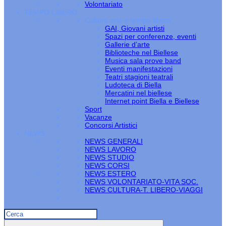
Volontariato
TEMPO LIBERO
Cultura arte e tempo libero
GAI, Giovani artisti
Spazi per conferenze, eventi
Gallerie d’arte
Biblioteche nel Biellese
Musica sala prove band
Eventi manifestazioni
Teatri stagioni teatrali
Ludoteca di Biella
Mercatini nel biellese
Internet point Biella e Biellese
Sport
Vacanze
Concorsi Artistici
NEWS
NEWS GENERALI
NEWS LAVORO
NEWS STUDIO
NEWS CORSI
NEWS ESTERO
NEWS VOLONTARIATO-VITA SOC.
NEWS CULTURA-T. LIBERO-VIAGGI