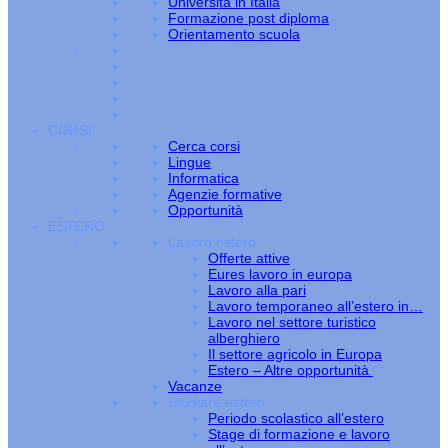
Università in Italia
Formazione post diploma
Orientamento scuola
CORSI
Cerca corsi
Lingue
Informatica
Agenzie formative
Opportunità
ESTERO
Lavoro estero
Offerte attive
Eures lavoro in europa
Lavoro alla pari
Lavoro temporaneo all’estero in…
Lavoro nel settore turistico
alberghiero
Il settore agricolo in Europa
Estero – Altre opportunità
Vacanze
Studiare estero
Periodo scolastico all’estero
Stage di formazione e lavoro