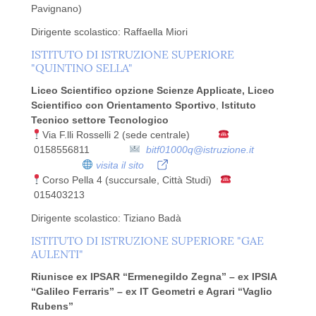
Pavignano)
Dirigente scolastico: Raffaella Miori
ISTITUTO DI ISTRUZIONE SUPERIORE
"QUINTINO SELLA"
Liceo Scientifico opzione Scienze Applicate,
Liceo
Scientifico con Orientamento Sportivo
,
Istituto
Tecnico settore Tecnologico
Via F.lli Rosselli 2 (sede centrale)
0158556811
bitf01000q@istruzione.it
visita il sito
Corso Pella 4 (succursale, Città Studi)
015403213
Dirigente scolastico: Tiziano Badà
ISTITUTO DI ISTRUZIONE SUPERIORE "GAE
AULENTI"
Riunisce
ex IPSAR “Ermenegildo Zegna” – ex IPSIA
“Galileo Ferraris” – ex IT Geometri e Agrari “Vaglio
Rubens”