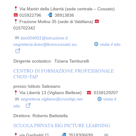
Via Martiri della Libertà (sede centrale – Cossato)
015922796
38913836
Frazione Molina 35 (sede di Valdilana)
015702342
biis004001@istruzione.it
segreteria.liceo@liceocossato.eu
visita il sito
Dirigente scolastico: Tiziana Tamburelli
CENTRO DI FORMAZIONE PROFESSIONALE
CNOS-FAP
presso Istituto Salesiano
Via Libertà 13 (Vigliano Biellese)
0158129207
segreteria.vigliano@cnosfap.net
visita il
sito
Direttore: Roberto Battistella
SCUOLA PRIVATA BIG PICTURE LEARNING
via Garibaldi 11
3518306699