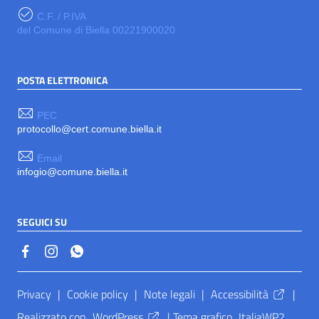
C.F. / P.IVA
del Comune di Biella 00221900020
POSTA ELETTRONICA
PEC
protocollo@cert.comune.biella.it
Email
infogio@comune.biella.it
SEGUICI SU
Sezione Link Utili
Privacy
|
Cookie policy
|
Note legali
|
Accessibilità
|
Realizzato con
WordPress
|
Tema grafico
ItaliaWP2