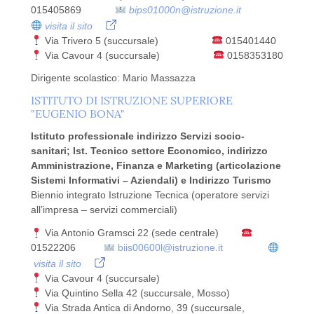
015405869
bips01000n@istruzione.it
visita il sito
Via Trivero 5 (succursale)
015401440
Via Cavour 4 (succursale)
0158353180
Dirigente scolastico: Mario Massazza
ISTITUTO DI ISTRUZIONE SUPERIORE
"EUGENIO BONA"
Istituto professionale indirizzo Servizi socio-
sanitari; Ist. Tecnico settore Economico, indirizzo
Amministrazione, Finanza e Marketing (articolazione
Sistemi Informativi – Aziendali) e Indirizzo Turismo
Biennio integrato Istruzione Tecnica (operatore servizi
all’impresa – servizi commerciali)
Via Antonio Gramsci 22 (sede centrale)
01522206
biis00600l@istruzione.it
visita il sito
Via Cavour 4 (succursale)
Via Quintino Sella 42 (succursale, Mosso)
Via Strada Antica di Andorno, 39 (succursale,