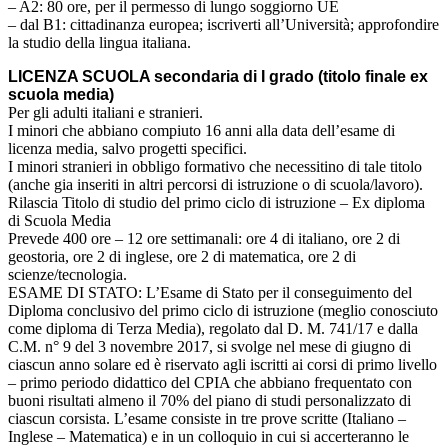
– A2: 80 ore, per il permesso di lungo soggiorno UE
– dal B1: cittadinanza europea; iscriverti all’Università; approfondire
la studio della lingua italiana.
LICENZA SCUOLA secondaria di I grado (titolo finale ex
scuola media)
Per gli adulti italiani e stranieri.
I minori che abbiano compiuto 16 anni alla data dell’esame di
licenza media, salvo progetti specifici.
I minori stranieri in obbligo formativo che necessitino di tale titolo
(anche gia inseriti in altri percorsi di istruzione o di scuola/lavoro).
Rilascia Titolo di studio del primo ciclo di istruzione – Ex diploma
di Scuola Media
Prevede 400 ore – 12 ore settimanali: ore 4 di italiano, ore 2 di
geostoria, ore 2 di inglese, ore 2 di matematica, ore 2 di
scienze/tecnologia.
ESAME DI STATO: L’Esame di Stato per il conseguimento del
Diploma conclusivo del primo ciclo di istruzione (meglio conosciuto
come diploma di Terza Media), regolato dal D. M. 741/17 e dalla
C.M. n° 9 del 3 novembre 2017, si svolge nel mese di giugno di
ciascun anno solare ed è riservato agli iscritti ai corsi di primo livello
– primo periodo didattico del CPIA che abbiano frequentato con
buoni risultati almeno il 70% del piano di studi personalizzato di
ciascun corsista. L’esame consiste in tre prove scritte (Italiano –
Inglese – Matematica) e in un colloquio in cui si accerteranno le