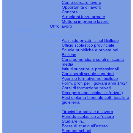
Come cercare lavoro
Opportunità di lavoro
Concorsi
Arruolarsi forze armate
Mettersi in proprio lavoro
Offro lavoro
STUDIO
Scuole nel Biellese
Asili nido privati … nel Biellese
Ufficio scolastico provinciale
Scuole pubbliche e private nel
Biellese
Corsi pomeridiani serali di scuola
media
Istituti superiori e professionali
Corsi serali scuole superiori
Agenzie formative nel biellese
Form. prof. per i giovani anni 14/24
Corsi di formazione privati
Recupero anni scolastici (privati)
Post diploma biennale sett. tessile e
gioielleria
Studiare estero
Tirocini formativi e di lavoro
Periodo scolastico all'estero
Studiare in...
Borse di studio all'estero
Summer school