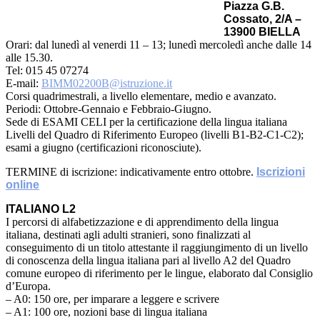
Piazza G.B.
Cossato, 2/A –
13900 BIELLA
Orari: dal lunedì al venerdi 11 – 13; lunedì mercoledì anche dalle 14
alle 15.30.
Tel: 015 45 07274
E-mail:
BIMM02200B@istruzione.it
Corsi quadrimestrali, a livello elementare, medio e avanzato.
Periodi: Ottobre-Gennaio e Febbraio-Giugno.
Sede di ESAMI CELI per la certificazione della lingua italiana
Livelli del Quadro di Riferimento Europeo (livelli B1-B2-C1-C2);
esami a giugno (certificazioni riconosciute).
TERMINE di iscrizione: indicativamente entro ottobre.
Iscrizioni
online
ITALIANO L2
I percorsi di alfabetizzazione e di apprendimento della lingua
italiana, destinati agli adulti stranieri, sono finalizzati al
conseguimento di un titolo attestante il raggiungimento di un livello
di conoscenza della lingua italiana pari al livello A2 del Quadro
comune europeo di riferimento per le lingue, elaborato dal Consiglio
d’Europa.
– A0: 150 ore, per imparare a leggere e scrivere
– A1: 100 ore, nozioni base di lingua italiana