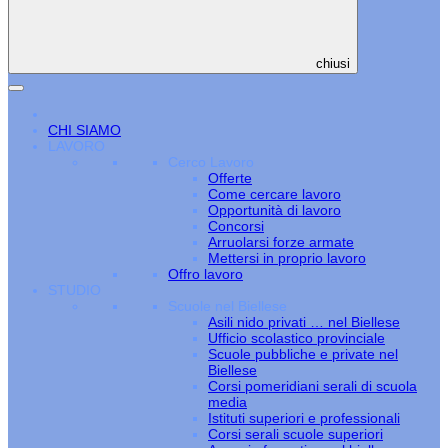
chiusi
CHI SIAMO
LAVORO
Cerco Lavoro
Offerte
Come cercare lavoro
Opportunità di lavoro
Concorsi
Arruolarsi forze armate
Mettersi in proprio lavoro
Offro lavoro
STUDIO
Scuole nel Biellese
Asili nido privati … nel Biellese
Ufficio scolastico provinciale
Scuole pubbliche e private nel
Biellese
Corsi pomeridiani serali di scuola
media
Istituti superiori e professionali
Corsi serali scuole superiori