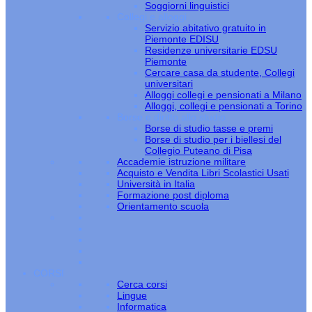
Soggiorni linguistici
Collegi e alloggi
Servizio abitativo gratuito in
Piemonte EDISU
Residenze universitarie EDSU
Piemonte
Cercare casa da studente, Collegi
universitari
Alloggi collegi e pensionati a Milano
Alloggi, collegi e pensionati a Torino
Borse e diritto allo studio
Borse di studio tasse e premi
Borse di studio per i biellesi del
Collegio Puteano di Pisa
Accademie istruzione militare
Acquisto e Vendita Libri Scolastici Usati
Università in Italia
Formazione post diploma
Orientamento scuola
CORSI
Cerca corsi
Lingue
Informatica