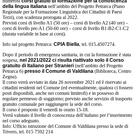
numerosi
corsi gratuiti di formazione per la conoscenza
della lingua italiana
nell’ambito del Progetto Petrarca (Piano
Regionale per la Formazione Linguistica dei Cittadini di Paesi
Terzi), con scadenza prorogata al 2022.
Previsti corsi di livello A1 (50 ore) – corsi di livello A2 (40 ore) –
corsi di livello pre-A1 (50-60 ore) – corsi di livello B1-B2-C1-C2
(durata variabile in base ai corsi).
Info sul progetto Petrarca:
CPIA Biella
, tel. 015.4507274.
Dopo il periodo di emergenza sanitaria, in cui la formazione è stata
sospesa,
nel 2021/2022 ci risulta riattivato
solo il Corso
gratuito di Italiano per Stranieri
(nell’ambito del Progetto
Petrarca 6)
presso il Comune di Valdilana
(Biblioteca, Centro
Zegna).
Il corso verrà avviato in data 26 novembre 2021 ed è riservato ai
cittadini residenti nel Comune (ed eventualmente, qualora ci fossero
posti disponibili, anche nei comuni limitrofi) e in possesso di
regolare permesso di soggiorno; previsto anche servizio di trasporto
gratuito comunale per raggiungere la sede del corso.
Il corso è proposto il venerdì in orario 15-18.
Verrà valutato il livello di conoscenza dell’italiano per l’inserimento
nel corso adeguato.
Info: Ufficio istruzione del Comune di Valdilana presso la sede di
Trivero, tel. 015 7592 214