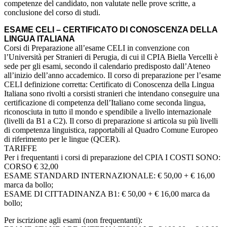
competenze del candidato, non valutate nelle prove scritte, a
conclusione del corso di studi.
ESAME CELI – CERTIFICATO DI CONOSCENZA DELLA
LINGUA ITALIANA
Corsi di Preparazione all’esame CELI in convenzione con
l’Università per Stranieri di Perugia, di cui il CPIA Biella Vercelli è
sede per gli esami, secondo il calendario predisposto dall’Ateneo
all’inizio dell’anno accademico. Il corso di preparazione per l’esame
CELI definizione corretta: Certificato di Conoscenza della Lingua
Italiana sono rivolti a corsisti stranieri che intendano conseguire una
certificazione di competenza dell’Italiano come seconda lingua,
riconosciuta in tutto il mondo e spendibile a livello internazionale
(livelli da B1 a C2). Il corso di preparazione si articola su più livelli
di competenza linguistica, rapportabili al Quadro Comune Europeo
di riferimento per le lingue (QCER).
TARIFFE
Per i frequentanti i corsi di preparazione del CPIA I COSTI SONO:
CORSO € 32,00
ESAME STANDARD INTERNAZIONALE: € 50,00 + € 16,00
marca da bollo;
ESAME DI CITTADINANZA B1: € 50,00 + € 16,00 marca da
bollo;
Per iscrizione agli esami (non frequentanti):