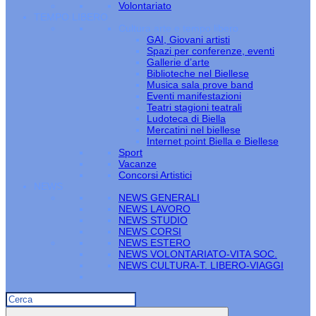
Volontariato
TEMPO LIBERO
Cultura arte e tempo libero
GAI, Giovani artisti
Spazi per conferenze, eventi
Gallerie d’arte
Biblioteche nel Biellese
Musica sala prove band
Eventi manifestazioni
Teatri stagioni teatrali
Ludoteca di Biella
Mercatini nel biellese
Internet point Biella e Biellese
Sport
Vacanze
Concorsi Artistici
NEWS
NEWS GENERALI
NEWS LAVORO
NEWS STUDIO
NEWS CORSI
NEWS ESTERO
NEWS VOLONTARIATO-VITA SOC.
NEWS CULTURA-T. LIBERO-VIAGGI