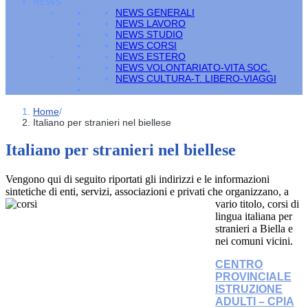
NEWS
NEWS GENERALI
NEWS LAVORO
NEWS STUDIO
NEWS CORSI
NEWS ESTERO
NEWS VOLONTARIATO-VITA SOC.
NEWS CULTURA-T. LIBERO-VIAGGI
Home
/
Italiano per stranieri nel biellese
Italiano per stranieri nel biellese
Vengono qui di seguito riportati gli indirizzi e le informazioni
sintetiche di enti, servizi, associazioni e
privati che organizzano, a
vario titolo, corsi di
lingua italiana per
stranieri a Biella e
nei comuni vicini.
CENTRO
PROVINCIALE
ISTRUZIONE
ADULTI – CPIA