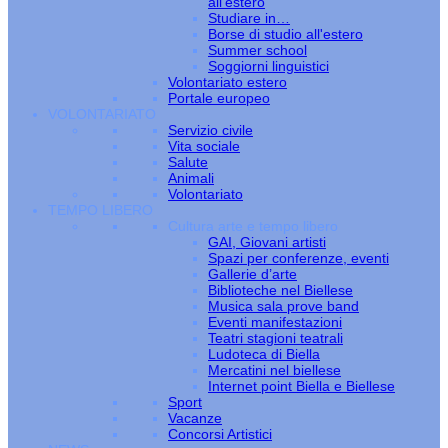
all’estero
Studiare in…
Borse di studio all'estero
Summer school
Soggiorni linguistici
Volontariato estero
Portale europeo
VOLONTARIATO
Servizio civile
Vita sociale
Salute
Animali
Volontariato
TEMPO LIBERO
Cultura arte e tempo libero
GAI, Giovani artisti
Spazi per conferenze, eventi
Gallerie d’arte
Biblioteche nel Biellese
Musica sala prove band
Eventi manifestazioni
Teatri stagioni teatrali
Ludoteca di Biella
Mercatini nel biellese
Internet point Biella e Biellese
Sport
Vacanze
Concorsi Artistici