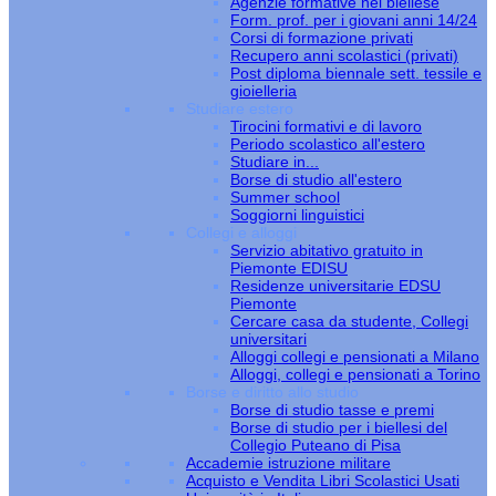
Agenzie formative nel biellese
Form. prof. per i giovani anni 14/24
Corsi di formazione privati
Recupero anni scolastici (privati)
Post diploma biennale sett. tessile e
gioielleria
Studiare estero
Tirocini formativi e di lavoro
Periodo scolastico all'estero
Studiare in...
Borse di studio all'estero
Summer school
Soggiorni linguistici
Collegi e alloggi
Servizio abitativo gratuito in
Piemonte EDISU
Residenze universitarie EDSU
Piemonte
Cercare casa da studente, Collegi
universitari
Alloggi collegi e pensionati a Milano
Alloggi, collegi e pensionati a Torino
Borse e diritto allo studio
Borse di studio tasse e premi
Borse di studio per i biellesi del
Collegio Puteano di Pisa
Accademie istruzione militare
Acquisto e Vendita Libri Scolastici Usati