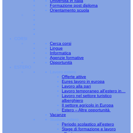
Università in Italia
Formazione post diploma
Orientamento scuola
CORSI
Cerca corsi
Lingue
Informatica
Agenzie formative
Opportunità
ESTERO
Lavoro estero
Offerte attive
Eures lavoro in europa
Lavoro alla pari
Lavoro temporaneo all’estero in…
Lavoro nel settore turistico
alberghiero
Il settore agricolo in Europa
Estero – Altre opportunità
Vacanze
Studiare estero
Periodo scolastico all’estero
Stage di formazione e lavoro