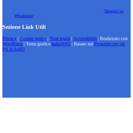
Seguici su
Whatsapp
Sezione Link Utili
Privacy
|
Cookie policy
|
Note legali
|
Accessibilità
| Realizzato con
WordPress
|
Tema grafico
ItaliaWP2
| Basato sul
Prototipo per siti
PA di AgID