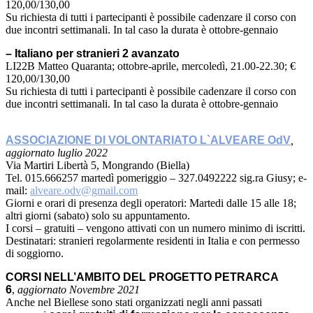
120,00/130,00
Su richiesta di tutti i partecipanti è possibile cadenzare il corso con
due incontri settimanali. In tal caso la durata è ottobre-gennaio
– Italiano per stranieri 2 avanzato
LI22B Matteo Quaranta; ottobre-aprile, mercoledì, 21.00-22.30; €
120,00/130,00
Su richiesta di tutti i partecipanti è possibile cadenzare il corso con
due incontri settimanali. In tal caso la durata è ottobre-gennaio
ASSOCIAZIONE DI VOLONTARIATO L`ALVEARE OdV
,
aggiornato luglio 2022
Via Martiri Libertà 5, Mongrando (Biella)
Tel. 015.666257 martedì pomeriggio – 327.0492222 sig.ra Giusy; e-
mail:
alveare.odv@gmail.com
Giorni e orari di presenza degli operatori: Martedi dalle 15 alle 18;
altri giorni (sabato) solo su appuntamento.
I corsi – gratuiti – vengono attivati con un numero minimo di iscritti.
Destinatari: stranieri regolarmente residenti in Italia e con permesso
di soggiorno.
CORSI NELL’AMBITO DEL PROGETTO PETRARCA
6
,
aggiornato Novembre 2021
Anche nel Biellese sono stati organizzati negli anni passati