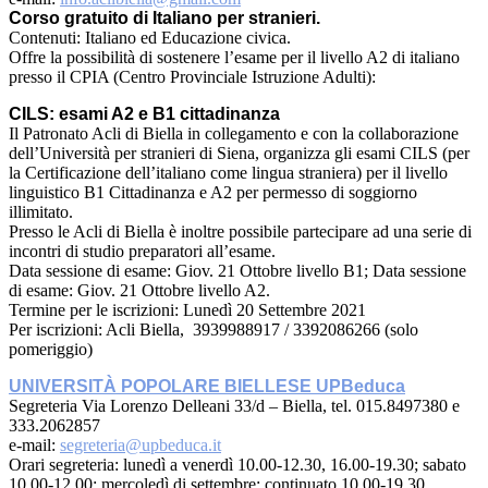
Corso gratuito di Italiano per stranieri.
Contenuti: Italiano ed Educazione civica.
Offre la possibilità di sostenere l’esame per il livello A2 di italiano
presso il CPIA (Centro Provinciale Istruzione Adulti):
CILS: esami A2 e B1 cittadinanza
Il Patronato Acli di Biella in collegamento e con la collaborazione
dell’Università per stranieri di Siena, organizza gli esami CILS (per
la Certificazione dell’italiano come lingua straniera) per il livello
linguistico B1 Cittadinanza e A2 per permesso di soggiorno
illimitato.
Presso le Acli di Biella è inoltre possibile partecipare ad una serie di
incontri di studio preparatori all’esame.
Data sessione di esame: Giov. 21 Ottobre livello B1; Data sessione
di esame: Giov. 21 Ottobre livello A2.
Termine per le iscrizioni: Lunedì 20 Settembre 2021
Per iscrizioni: Acli Biella, 3939988917 / 3392086266 (solo
pomeriggio)
UNIVERSIT
À POPOLARE BIELLESE UPBeduca
Segreteria Via Lorenzo Delleani 33/d – Biella, tel. 015.8497380 e
333.2062857
e-mail:
segreteria@upbeduca.it
Orari segreteria: lunedì a venerdì 10.00-12.30, 16.00-19.30; sabato
10.00-12.00; mercoledì di settembre: continuato 10.00-19.30.