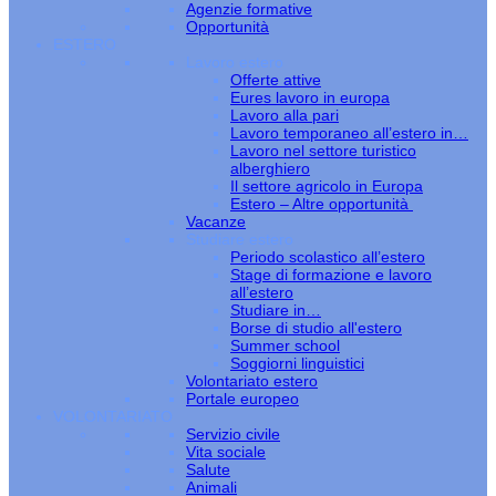
Agenzie formative
Opportunità
ESTERO
Lavoro estero
Offerte attive
Eures lavoro in europa
Lavoro alla pari
Lavoro temporaneo all’estero in…
Lavoro nel settore turistico
alberghiero
Il settore agricolo in Europa
Estero – Altre opportunità
Vacanze
Studiare estero
Periodo scolastico all’estero
Stage di formazione e lavoro
all’estero
Studiare in…
Borse di studio all'estero
Summer school
Soggiorni linguistici
Volontariato estero
Portale europeo
VOLONTARIATO
Servizio civile
Vita sociale
Salute
Animali