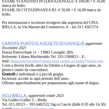
ESAME STANDARD INTERNAZIONALE: € 100,00 + € 16,00
marca da bollo;
ESAME DI CITTADINANZA B1: € 50,00 + € 16,00 marca da
bollo;
Per informazioni e iscrizioni rivolgersi alla segreteria del CPIA:
BIELLA, in Via Maestri del Commercio, 8 – tel. 015 4507274
CARITAS PUNTO D`ASCOLTO DI CAVAGLIÀ
aggiornato
Novembre 2021
Piazza Parrocchiale 11 – 13881 Cavaglià (BI)
Referente: Liliana Machieraldo Tel. 333.1589823 – E-
mail:
lilianamachieraldo@gmail.com
;
caritas.cavaglia@gmail.com
Corsi a diversi livelli, attivi da Ottobre a Giugno di ogni anno, in
giorni e orario da concordare).
Gratuiti
e individuali o a piccoli gruppi.
Iscrizioni: accolte in ogni periodo dell`anno.
Offrono approfondimenti per preparazione agli esame di lingua.
ACLI BIELLA
, aggiornato estate 2021
Via Galileo Galilei 3 – Biella
Tel. 015.20515 – 393.6482522 Sig.ra Cascio (dalle 8.30 alle 14.30)
e-mail:
info.aclibiella@gmail.com