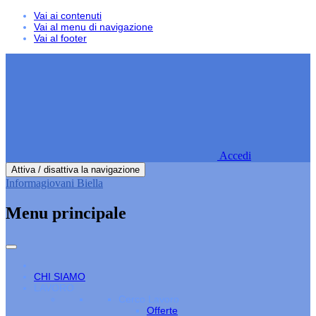
Vai ai contenuti
Vai al menu di navigazione
Vai al footer
Accedi
Attiva / disattiva la navigazione
Informagiovani Biella
Menu principale
CHI SIAMO
LAVORO
Cerco Lavoro
Offerte