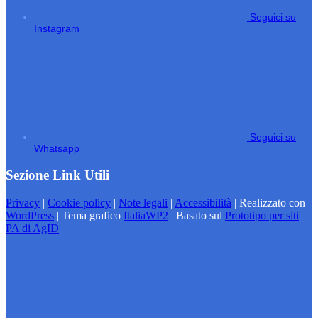
Seguici su
Instagram
Seguici su
Whatsapp
Sezione Link Utili
Privacy
|
Cookie policy
|
Note legali
|
Accessibilità
| Realizzato con
WordPress
|
Tema grafico
ItaliaWP2
| Basato sul
Prototipo per siti
PA di AgID