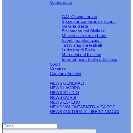
Volontariato
TEMPO LIBERO
Cultura arte e tempo libero
GAI, Giovani artisti
Spazi per conferenze, eventi
Gallerie d’arte
Biblioteche nel Biellese
Musica sala prove band
Eventi manifestazioni
Teatri stagioni teatrali
Ludoteca di Biella
Mercatini nel biellese
Internet point Biella e Biellese
Sport
Vacanze
Concorsi Artistici
NEWS
NEWS GENERALI
NEWS LAVORO
NEWS STUDIO
NEWS CORSI
NEWS ESTERO
NEWS VOLONTARIATO-VITA SOC.
NEWS CULTURA-T. LIBERO-VIAGGI