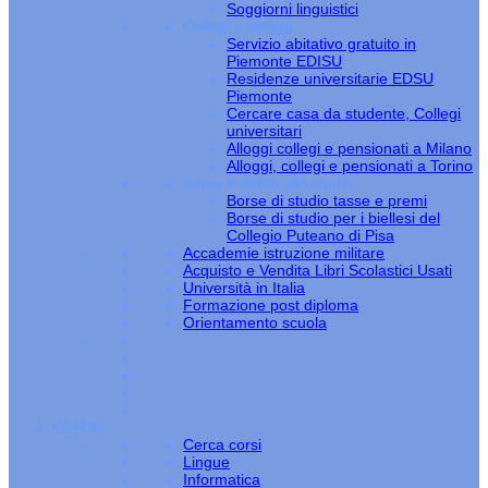
Soggiorni linguistici
Collegi e alloggi
Servizio abitativo gratuito in
Piemonte EDISU
Residenze universitarie EDSU
Piemonte
Cercare casa da studente, Collegi
universitari
Alloggi collegi e pensionati a Milano
Alloggi, collegi e pensionati a Torino
Borse e diritto allo studio
Borse di studio tasse e premi
Borse di studio per i biellesi del
Collegio Puteano di Pisa
Accademie istruzione militare
Acquisto e Vendita Libri Scolastici Usati
Università in Italia
Formazione post diploma
Orientamento scuola
CORSI
Cerca corsi
Lingue
Informatica