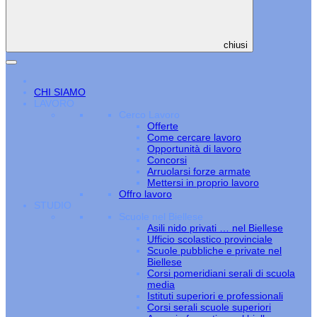
chiusi
CHI SIAMO
LAVORO
Cerco Lavoro
Offerte
Come cercare lavoro
Opportunità di lavoro
Concorsi
Arruolarsi forze armate
Mettersi in proprio lavoro
Offro lavoro
STUDIO
Scuole nel Biellese
Asili nido privati … nel Biellese
Ufficio scolastico provinciale
Scuole pubbliche e private nel
Biellese
Corsi pomeridiani serali di scuola
media
Istituti superiori e professionali
Corsi serali scuole superiori