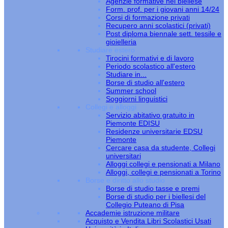
Agenzie formative nel biellese
Form. prof. per i giovani anni 14/24
Corsi di formazione privati
Recupero anni scolastici (privati)
Post diploma biennale sett. tessile e
gioielleria
Studiare estero
Tirocini formativi e di lavoro
Periodo scolastico all'estero
Studiare in...
Borse di studio all'estero
Summer school
Soggiorni linguistici
Collegi e alloggi
Servizio abitativo gratuito in
Piemonte EDISU
Residenze universitarie EDSU
Piemonte
Cercare casa da studente, Collegi
universitari
Alloggi collegi e pensionati a Milano
Alloggi, collegi e pensionati a Torino
Borse e diritto allo studio
Borse di studio tasse e premi
Borse di studio per i biellesi del
Collegio Puteano di Pisa
Accademie istruzione militare
Acquisto e Vendita Libri Scolastici Usati