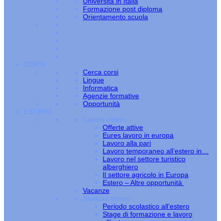
Università in Italia
Formazione post diploma
Orientamento scuola
CORSI
Cerca corsi
Lingue
Informatica
Agenzie formative
Opportunità
ESTERO
Lavoro estero
Offerte attive
Eures lavoro in europa
Lavoro alla pari
Lavoro temporaneo all’estero in…
Lavoro nel settore turistico
alberghiero
Il settore agricolo in Europa
Estero – Altre opportunità
Vacanze
Studiare estero
Periodo scolastico all’estero
Stage di formazione e lavoro