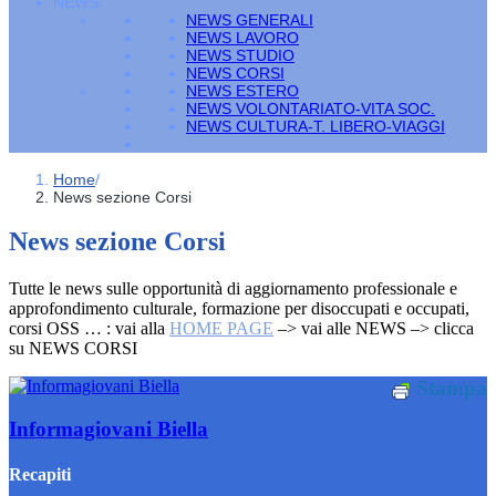
NEWS
NEWS GENERALI
NEWS LAVORO
NEWS STUDIO
NEWS CORSI
NEWS ESTERO
NEWS VOLONTARIATO-VITA SOC.
NEWS CULTURA-T. LIBERO-VIAGGI
Home
/
News sezione Corsi
News sezione Corsi
Tutte le news sulle opportunità di aggiornamento professionale e
approfondimento culturale, formazione per disoccupati e occupati,
corsi OSS … : vai alla
HOME PAGE
–> vai alle NEWS –> clicca
su NEWS CORSI
Stampa
Informagiovani Biella
Recapiti