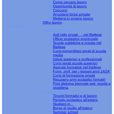
Come cercare lavoro
Opportunità di lavoro
Concorsi
Arruolarsi forze armate
Mettersi in proprio lavoro
Offro lavoro
STUDIO
Scuole nel Biellese
Asili nido privati … nel Biellese
Ufficio scolastico provinciale
Scuole pubbliche e private nel
Biellese
Corsi pomeridiani serali di scuola
media
Istituti superiori e professionali
Corsi serali scuole superiori
Agenzie formative nel biellese
Form. prof. per i giovani anni 14/24
Corsi di formazione privati
Recupero anni scolastici (privati)
Post diploma biennale sett. tessile e
gioielleria
Studiare estero
Tirocini formativi e di lavoro
Periodo scolastico all'estero
Studiare in...
Borse di studio all'estero
Summer school