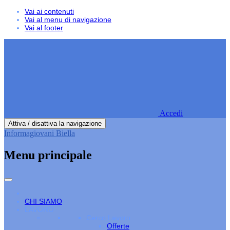
Vai ai contenuti
Vai al menu di navigazione
Vai al footer
Accedi
Attiva / disattiva la navigazione
Informagiovani Biella
Menu principale
CHI SIAMO
LAVORO
Cerco Lavoro
Offerte