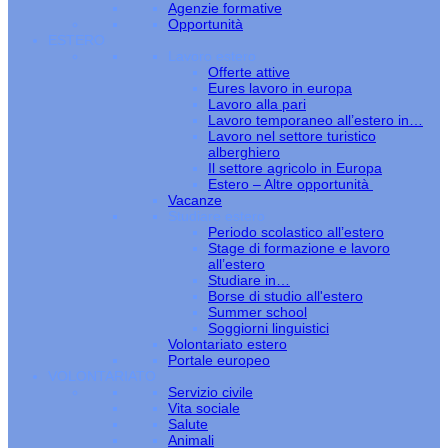
Agenzie formative
Opportunità
ESTERO
Lavoro estero
Offerte attive
Eures lavoro in europa
Lavoro alla pari
Lavoro temporaneo all’estero in…
Lavoro nel settore turistico
alberghiero
Il settore agricolo in Europa
Estero – Altre opportunità
Vacanze
Studiare estero
Periodo scolastico all’estero
Stage di formazione e lavoro
all’estero
Studiare in…
Borse di studio all'estero
Summer school
Soggiorni linguistici
Volontariato estero
Portale europeo
VOLONTARIATO
Servizio civile
Vita sociale
Salute
Animali