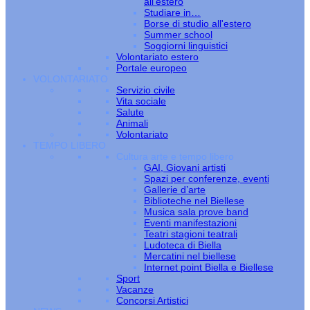
all’estero
Studiare in…
Borse di studio all'estero
Summer school
Soggiorni linguistici
Volontariato estero
Portale europeo
VOLONTARIATO
Servizio civile
Vita sociale
Salute
Animali
Volontariato
TEMPO LIBERO
Cultura arte e tempo libero
GAI, Giovani artisti
Spazi per conferenze, eventi
Gallerie d’arte
Biblioteche nel Biellese
Musica sala prove band
Eventi manifestazioni
Teatri stagioni teatrali
Ludoteca di Biella
Mercatini nel biellese
Internet point Biella e Biellese
Sport
Vacanze
Concorsi Artistici