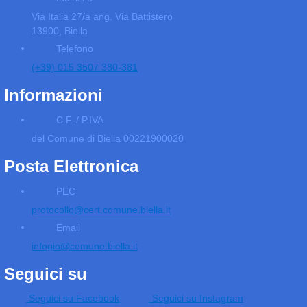
Via Italia 27/a ang. Via Battistero
13900, Biella
Telefono
(+39) 015 3507 380-381
Informazioni
C.F. / P.IVA
del Comune di Biella 00221900020
Posta Elettronica
PEC
protocollo@cert.comune.biella.it
Email
infogio@comune.biella.it
Seguici su
Seguici su Facebook
Seguici su Instagram