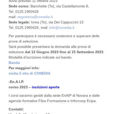
Avvio previsto 11 ottobre 2023
Sede corso:
Banchette (To), via Castellamonte 8,
Tel. 0125.1960426
mail:
segreteria@conedia.it
Sede legale:
Ivrea (To), via Dei Cappuccini 13
Tel. 0125.1960426, mail:
info@conedia.it
Per partecipare è necessario sostenere e superare delle
prove di selezione.
Sarà possibile presentare la domanda alle prove di
selezione
dal 12 Giugno 2023 fino al 15 Settembre 2023
.
Modalità d’iscrizione indicate sul bando.
Bando
Per maggiori info:
visita il sito di CONEDIA
-En.A.I.P.
corso 2023 –
iscrizioni aperte
I corsi saranno gestiti dalla sede EnAIP di Novara e dalle
agenzie formative Filos Formazione e Inforcoop Ecipa.
Contatti: