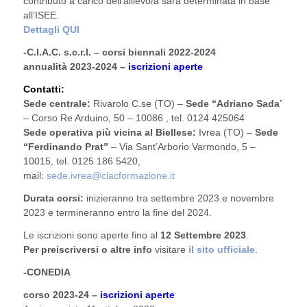
contributo a carico dell’allievo/a sarà determinata in base
all’ISEE.
Dettagli QUI
-C.I.A.C. s.c.r.l. –
corsi biennali 2022-2024
annualità 2023-2024 –
iscrizioni aperte
Contatti:
Sede centrale:
Rivarolo C.se (TO) –
Sede “Adriano Sada
”
– Corso Re Arduino, 50 – 10086 , tel. 0124 425064
Sede operativa più vicina al Biellese:
Ivrea (TO) –
Sede
“Ferdinando Prat”
– Via Sant’Arborio Varmondo, 5 –
10015, tel.
0125 186 5420,
mail:
sede.ivrea@ciacformazione.it
Durata corsi:
inizieranno tra settembre 2023 e novembre
2023 e termineranno entro la fine del 2024.
Le iscrizioni sono aperte fino al
12 Settembre 2023
.
Per preiscriversi o altre info
visitare
il sito ufficiale
.
-CONEDIA
corso 2023-24 –
iscrizioni aperte