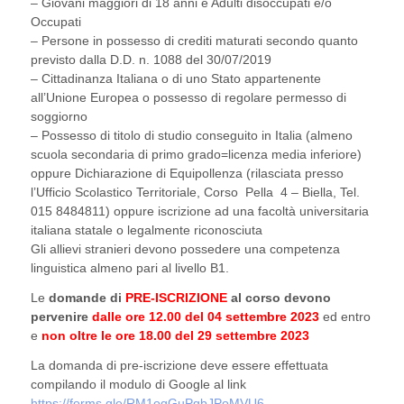
– Giovani maggiori di 18 anni e Adulti disoccupati e/o
Occupati
– Persone in possesso di crediti maturati secondo quanto
previsto dalla D.D. n. 1088 del 30/07/2019
– Cittadinanza Italiana o di uno Stato appartenente
all’Unione Europea o possesso di regolare permesso di
soggiorno
– Possesso di titolo di studio conseguito in Italia (almeno
scuola secondaria di primo grado=licenza media inferiore)
oppure Dichiarazione di Equipollenza (rilasciata presso
l’Ufficio Scolastico Territoriale, Corso Pella 4 – Biella, Tel.
015 8484811) oppure iscrizione ad una facoltà universitaria
italiana statale o legalmente riconosciuta
Gli allievi stranieri devono possedere una competenza
linguistica almeno pari al livello B1.
Le
domande di
PRE-ISCRIZIONE
al corso devono
pervenire
dalle ore 12.00 del 04 settembre 2023
ed entro
e
non oltre le ore 18.00 del 29 settembre 2023
La domanda di pre-iscrizione deve essere effettuata
compilando il modulo di Google al link
https://forms.gle/RM1oqGuPgbJPoMVU6
.