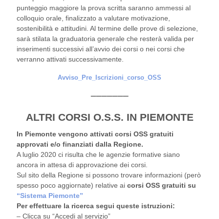
punteggio maggiore la prova scritta saranno ammessi al
colloquio orale, finalizzato a valutare motivazione,
sostenibilità e attitudini. Al termine delle prove di selezione,
sarà stilata la graduatoria generale che resterà valida per
inserimenti successivi all’avvio dei corsi o nei corsi che
verranno attivati successivamente.
Avviso_Pre_Iscrizioni_corso_OSS
_______
ALTRI CORSI O.S.S. IN PIEMONTE
In Piemonte vengono attivati corsi OSS gratuiti
approvati e/o finanziati dalla Regione.
A luglio 2020 ci risulta che le agenzie formative siano
ancora in attesa di approvazione dei corsi.
Sul sito della Regione si possono trovare informazioni (però
spesso poco aggiornate) relative ai
corsi OSS gratuiti su
“Sistema Piemonte”
Per effettuare la ricerca segui queste istruzioni:
– Clicca su “Accedi al servizio”