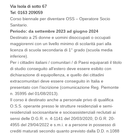
Via Isola di sotto 67
Tel. 0163 209059
Corso biennale per diventare OSS – Operatore Socio
Sanitario.
Periodo: da settembre 2023 ad giugno 2024
Destinato a 25 donne e uomini disoccupati o occupati
maggiorenni con un livello minimo di scolarità pari alla
licenza di scuola secondaria di 1° grado (scuola media
inferiore).
Per i cittadini italiani / comunitari / di Paesi equiparati il titolo
di studio conseguito all’estero deve essere esibito con
dichiarazione di equipollenza, e quello dei cittadini
extracomunitari deve essere conseguito in Italia e
presentato con l’iscrizione (comunicazione Reg. Piemonte
n. 35995 del 01/08/2013).
Il corso è destinato anche a personale privo di qualifica
O.S.S. operante presso le strutture residenziali e semi-
residenziali sociosanitarie e socioassistenziali reclutati ai
sensi delle D.G.R. n. 4-1141 del 20/03/2020, D.G.R. 20-
4955 del 29/04/2022 e s.m.i. e a persone in possesso di
crediti maturati secondo quanto previsto dalla D.D. n.1088