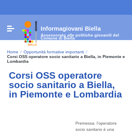
Vai ai contenuti
Vai al menu di navigazione
Vai al footer
Informagiovani Biella
Attiva / disattiva la navigazione
Assessorato alle politiche giovanili del
Comune di Biella
Home
/
Opportunità formative importanti
/
Corsi OSS operatore socio sanitario a Biella, in Piemonte e
Lombardia
Corsi OSS operatore
socio sanitario a Biella,
in Piemonte e Lombardia
Premessa: l’operatore
socio sanitario è una