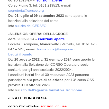
corso 2023-24 –
iscrizioni aperte
Corso Fiume 3, tel. 0161 219513, e-mail:
segreteria@cerseo.org
Dal 01 luglio al 09 settembre 2023
sono aperte le
iscrizioni alla selezione del corso.
Info
sul sito del CERSEO
-SILENZIOSI OPERAI DELLA CROCE
corsi 2022-2024 –
iscrizioni aperte
Località Trompone,
Moncrivello
(Vercelli), Tel. 0161 426
647 – 524, e-mail:
formazione@trompone.it
Leggi il bando
Dal
20 agosto
2022
al
31 gennaio 2024
sono aperte le
iscrizioni alla Selezione del CORSO Operatore socio
sanitario per gli anni scolastici 2022/2024.
I candidati iscritti fino al 30
settembre 2023
potranno
partecipare alla
prova di selezione
per il 3° corso OSS
prevista il
19 ottobre 2023.
Info sul
sito dell’agenzia formativa Trompone
-En.A.I.P. BORGOSESIA
corso 2023-2024 –
i
scrizioni chiuse