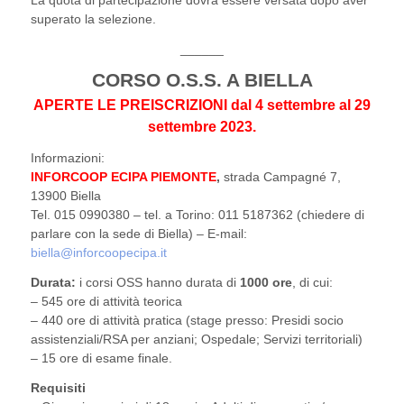
La quota di partecipazione dovrà essere versata dopo aver
superato la selezione.
______
CORSO O.S.S. A BIELLA
APERTE LE PREISCRIZIONI dal 4 settembre al 29
settembre 2023.
Informazioni:
INFORCOOP ECIPA PIEMONTE
,
strada Campagné 7,
13900 Biella
Tel. 015 0990380 – tel. a Torino: 011 5187362 (chiedere di
parlare con la sede di Biella) – E-mail:
biella@inforcoopecipa.it
Durata:
i corsi OSS hanno durata di
1000 ore
, di cui:
– 545 ore di attività teorica
– 440 ore di attività pratica (stage presso: Presidi socio
assistenziali/RSA per anziani; Ospedale; Servizi territoriali)
– 15 ore di esame finale.
Requisiti