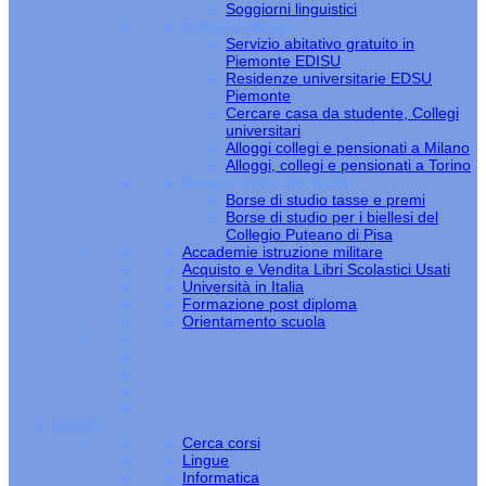
Soggiorni linguistici
Collegi e alloggi
Servizio abitativo gratuito in
Piemonte EDISU
Residenze universitarie EDSU
Piemonte
Cercare casa da studente, Collegi
universitari
Alloggi collegi e pensionati a Milano
Alloggi, collegi e pensionati a Torino
Borse e diritto allo studio
Borse di studio tasse e premi
Borse di studio per i biellesi del
Collegio Puteano di Pisa
Accademie istruzione militare
Acquisto e Vendita Libri Scolastici Usati
Università in Italia
Formazione post diploma
Orientamento scuola
CORSI
Cerca corsi
Lingue
Informatica