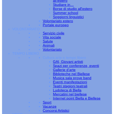
all’estero
Studiare in…
Borse di studio all'estero
Summer school
Soggiorni linguistici
Volontariato estero
Portale europeo
VOLONTARIATO
Servizio civile
Vita sociale
Salute
Animali
Volontariato
TEMPO LIBERO
Cultura arte e tempo libero
GAI, Giovani artisti
Spazi per conferenze, eventi
Gallerie d’arte
Biblioteche nel Biellese
Musica sala prove band
Eventi manifestazioni
Teatri stagioni teatrali
Ludoteca di Biella
Mercatini nel biellese
Internet point Biella e Biellese
Sport
Vacanze
Concorsi Artistici