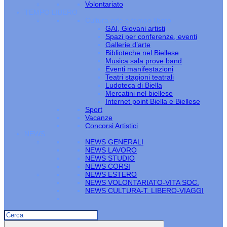
Volontariato
TEMPO LIBERO
Cultura arte e tempo libero
GAI, Giovani artisti
Spazi per conferenze, eventi
Gallerie d’arte
Biblioteche nel Biellese
Musica sala prove band
Eventi manifestazioni
Teatri stagioni teatrali
Ludoteca di Biella
Mercatini nel biellese
Internet point Biella e Biellese
Sport
Vacanze
Concorsi Artistici
NEWS
NEWS GENERALI
NEWS LAVORO
NEWS STUDIO
NEWS CORSI
NEWS ESTERO
NEWS VOLONTARIATO-VITA SOC.
NEWS CULTURA-T. LIBERO-VIAGGI