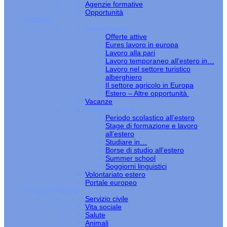
Agenzie formative
Opportunità
ESTERO
Lavoro estero
Offerte attive
Eures lavoro in europa
Lavoro alla pari
Lavoro temporaneo all’estero in…
Lavoro nel settore turistico
alberghiero
Il settore agricolo in Europa
Estero – Altre opportunità
Vacanze
Studiare estero
Periodo scolastico all’estero
Stage di formazione e lavoro
all’estero
Studiare in…
Borse di studio all'estero
Summer school
Soggiorni linguistici
Volontariato estero
Portale europeo
VOLONTARIATO
Servizio civile
Vita sociale
Salute
Animali