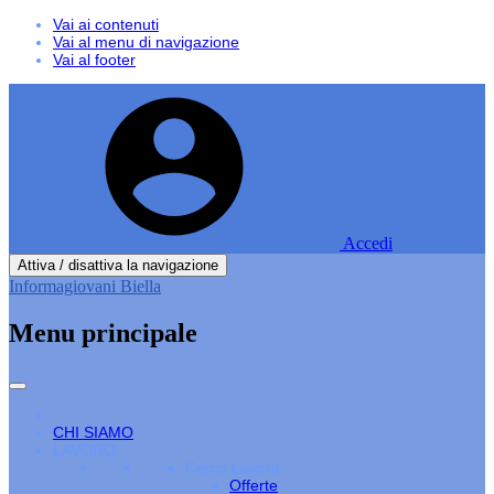
Vai ai contenuti
Vai al menu di navigazione
Vai al footer
Accedi
Attiva / disattiva la navigazione
Informagiovani Biella
Menu principale
CHI SIAMO
LAVORO
Cerco Lavoro
Offerte