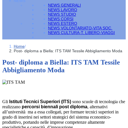
NEWS
NEWS GENERALI
NEWS LAVORO
NEWS STUDIO
NEWS CORSI
NEWS ESTERO
NEWS VOLONTARIATO-VITA SOC.
NEWS CULTURA-T. LIBERO-VIAGGI
Home
/
Post- diploma a Biella: ITS TAM Tessile Abbigliamento Moda
Post- diploma a Biella: ITS TAM Tessile
Abbigliamento Moda
Gli
Istituti Tecnici Superiori (ITS)
sono scuole di tecnologia che
realizzano
percorsi biennali post diploma
, alternativi
all’università ma a essa collegati, per formare tecnici superiori in
grado di inserirsi nei settori strategici del sistema economico-
produttivo, portando nelle imprese competenze altamente
specialistiche e capacità d’innovazione.