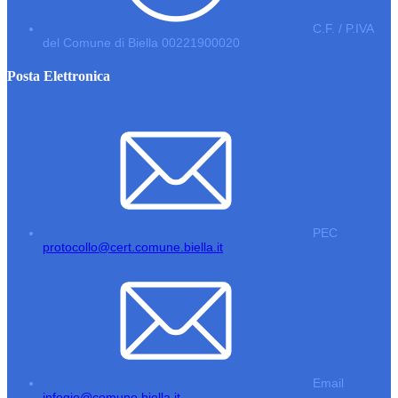
C.F. / P.IVA
del Comune di Biella 00221900020
Posta Elettronica
PEC
protocollo@cert.comune.biella.it
Email
infogio@comune.biella.it