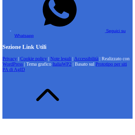
Seguici su
Whatsapp
Sezione Link Utili
Privacy
|
Cookie policy
|
Note legali
|
Accessibilità
| Realizzato con
WordPress
|
Tema grafico
ItaliaWP2
| Basato sul
Prototipo per siti
PA di AgID