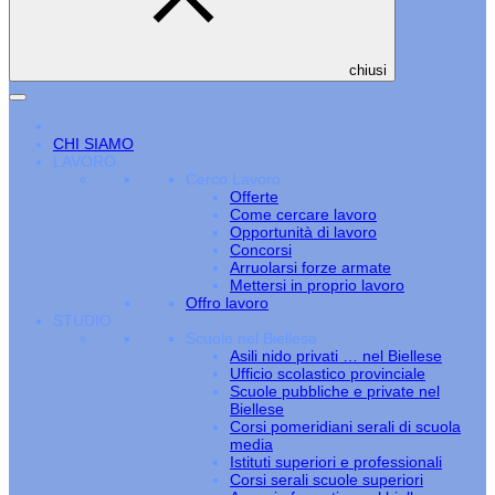
chiusi
CHI SIAMO
LAVORO
Cerco Lavoro
Offerte
Come cercare lavoro
Opportunità di lavoro
Concorsi
Arruolarsi forze armate
Mettersi in proprio lavoro
Offro lavoro
STUDIO
Scuole nel Biellese
Asili nido privati … nel Biellese
Ufficio scolastico provinciale
Scuole pubbliche e private nel
Biellese
Corsi pomeridiani serali di scuola
media
Istituti superiori e professionali
Corsi serali scuole superiori