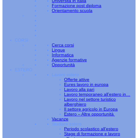
Università in Italia
Formazione post diploma
Orientamento scuola
CORSI
Cerca corsi
Lingue
Informatica
Agenzie formative
Opportunità
ESTERO
Lavoro estero
Offerte attive
Eures lavoro in europa
Lavoro alla pari
Lavoro temporaneo all’estero in…
Lavoro nel settore turistico
alberghiero
Il settore agricolo in Europa
Estero – Altre opportunità
Vacanze
Studiare estero
Periodo scolastico all’estero
Stage di formazione e lavoro