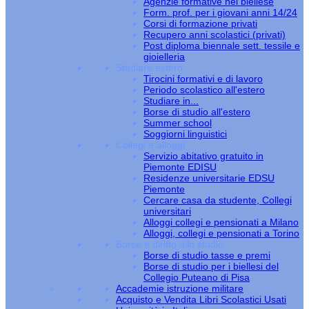
Agenzie formative nel biellese
Form. prof. per i giovani anni 14/24
Corsi di formazione privati
Recupero anni scolastici (privati)
Post diploma biennale sett. tessile e
gioielleria
Studiare estero
Tirocini formativi e di lavoro
Periodo scolastico all'estero
Studiare in...
Borse di studio all'estero
Summer school
Soggiorni linguistici
Collegi e alloggi
Servizio abitativo gratuito in
Piemonte EDISU
Residenze universitarie EDSU
Piemonte
Cercare casa da studente, Collegi
universitari
Alloggi collegi e pensionati a Milano
Alloggi, collegi e pensionati a Torino
Borse e diritto allo studio
Borse di studio tasse e premi
Borse di studio per i biellesi del
Collegio Puteano di Pisa
Accademie istruzione militare
Acquisto e Vendita Libri Scolastici Usati