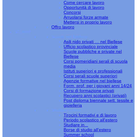
Come cercare lavoro
Opportunità di lavoro
Concorsi
Arruolarsi forze armate
Mettersi in proprio lavoro
Offro lavoro
STUDIO
Scuole nel Biellese
Asili nido privati … nel Biellese
Ufficio scolastico provinciale
Scuole pubbliche e private nel
Biellese
Corsi pomeridiani serali di scuola
media
Istituti superiori e professionali
Corsi serali scuole superiori
Agenzie formative nel biellese
Form. prof. per i giovani anni 14/24
Corsi di formazione privati
Recupero anni scolastici (privati)
Post diploma biennale sett. tessile e
gioielleria
Studiare estero
Tirocini formativi e di lavoro
Periodo scolastico all'estero
Studiare in...
Borse di studio all'estero
Summer school