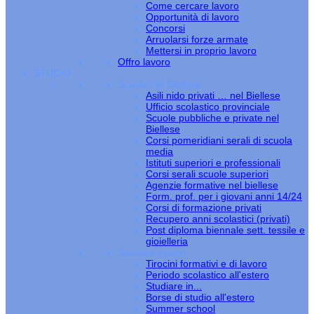
Come cercare lavoro
Opportunità di lavoro
Concorsi
Arruolarsi forze armate
Mettersi in proprio lavoro
Offro lavoro
STUDIO
Scuole nel Biellese
Asili nido privati … nel Biellese
Ufficio scolastico provinciale
Scuole pubbliche e private nel
Biellese
Corsi pomeridiani serali di scuola
media
Istituti superiori e professionali
Corsi serali scuole superiori
Agenzie formative nel biellese
Form. prof. per i giovani anni 14/24
Corsi di formazione privati
Recupero anni scolastici (privati)
Post diploma biennale sett. tessile e
gioielleria
Studiare estero
Tirocini formativi e di lavoro
Periodo scolastico all'estero
Studiare in...
Borse di studio all'estero
Summer school