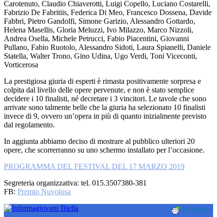
Carotenuto, Claudio Chiaverotti, Luigi Copello, Luciano Costarelli,
Fabrizio De Fabritiis, Federica Di Meo, Francesco Dossena, Davide
Fabbri, Pietro Gandolfi, Simone Garizio, Alessandro Gottardo,
Helena Masellis, Gloria Meluzzi, Ivo Milazzo, Marco Nizzoli,
Andrea Osella, Michele Petrucci, Fabio Piacentini, Giovanni
Pullano, Fabio Ruotolo, Alessandro Sidoti, Laura Spianelli, Daniele
Statella, Walter Trono, Gino Udina, Ugo Verdi, Toni Viceconti,
Vorticerosa
La prestigiosa giuria di esperti è rimasta positivamente sorpresa e
colpita dal livello delle opere pervenute, e non è stato semplice
decidere i 10 finalisti, né decretare i 3 vincitori. Le tavole che sono
arrivate sono talmente belle che la giuria ha selezionato 10 finalisti
invece di 9, ovvero un’opera in più di quanto inizialmente previsto
dal regolamento.
In aggiunta abbiamo deciso di mostrare al pubblico ulteriori 20
opere, che scorrerranno su uno schermo installato per l’occasione.
PROGRAMMA DEL FESTIVAL DEL 17 MARZO 2019
Segreteria organizzativa: tel. 015.3507380-381
FB:
Premio Nuvolosa
Stampa