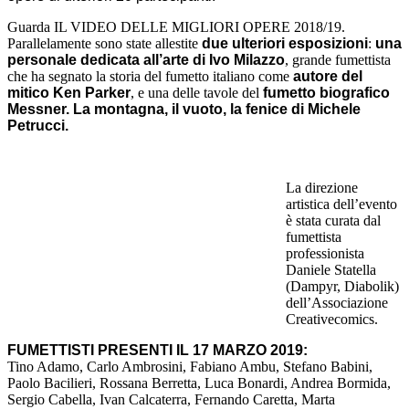
Guarda IL VIDEO DELLE MIGLIORI OPERE 2018/19.
Parallelamente sono state allestite
due ulteriori esposizioni
:
una
personale dedicata all’arte di Ivo Milazzo
, grande fumettista
che ha segnato la storia del fumetto italiano come
autore del
mitico Ken Parker
, e una delle tavole del
fumetto biografico
Messner. La montagna, il vuoto, la fenice di Michele
Petrucci.
La direzione
artistica dell’evento
è stata curata dal
fumettista
professionista
Daniele Statella
(Dampyr, Diabolik)
dell’Associazione
Creativecomics.
FUMETTISTI PRESENTI IL 17 MARZO 2019:
Tino Adamo, Carlo Ambrosini, Fabiano Ambu, Stefano Babini,
Paolo Bacilieri, Rossana Berretta, Luca Bonardi, Andrea Bormida,
Sergio Cabella, Ivan Calcaterra, Fernando Caretta, Marta