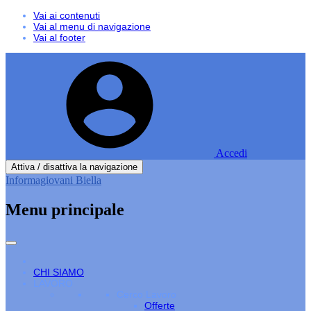
Vai ai contenuti
Vai al menu di navigazione
Vai al footer
Accedi
Attiva / disattiva la navigazione
Informagiovani Biella
Menu principale
CHI SIAMO
LAVORO
Cerco Lavoro
Offerte