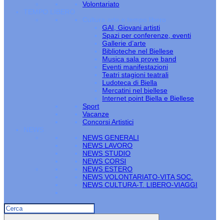
Volontariato
TEMPO LIBERO
Cultura arte e tempo libero
GAI, Giovani artisti
Spazi per conferenze, eventi
Gallerie d’arte
Biblioteche nel Biellese
Musica sala prove band
Eventi manifestazioni
Teatri stagioni teatrali
Ludoteca di Biella
Mercatini nel biellese
Internet point Biella e Biellese
Sport
Vacanze
Concorsi Artistici
NEWS
NEWS GENERALI
NEWS LAVORO
NEWS STUDIO
NEWS CORSI
NEWS ESTERO
NEWS VOLONTARIATO-VITA SOC.
NEWS CULTURA-T. LIBERO-VIAGGI