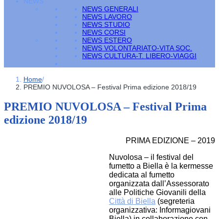
NEWS
NEWS GENERALI
NEWS LAVORO
NEWS STUDIO
NEWS CORSI
NEWS ESTERO
NEWS VOLONTARIATO-VITA SOC.
NEWS CULTURA-T. LIBERO-VIAGGI
Home
/
PREMIO NUVOLOSA – Festival Prima edizione 2018/19
PREMIO NUVOLOSA – Festival Prima
edizione 2018/19
PRIMA EDIZIONE – 2019
Nuvolosa – il festival del
fumetto a Biella è la kermesse
dedicata al fumetto
organizzata dall’Assessorato
alle Politiche Giovanili della
Città di Biella
(segreteria
organizzativa: Informagiovani
Biella) in collaborazione con