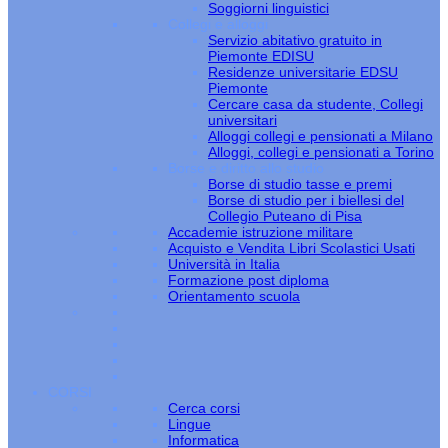
Soggiorni linguistici
Collegi e alloggi
Servizio abitativo gratuito in
Piemonte EDISU
Residenze universitarie EDSU
Piemonte
Cercare casa da studente, Collegi
universitari
Alloggi collegi e pensionati a Milano
Alloggi, collegi e pensionati a Torino
Borse e diritto allo studio
Borse di studio tasse e premi
Borse di studio per i biellesi del
Collegio Puteano di Pisa
Accademie istruzione militare
Acquisto e Vendita Libri Scolastici Usati
Università in Italia
Formazione post diploma
Orientamento scuola
CORSI
Cerca corsi
Lingue
Informatica