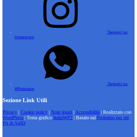
Seguici su
Instagram
Seguici su
Whatsapp
Sezione Link Utili
Privacy
|
Cookie policy
|
Note legali
|
Accessibilità
| Realizzato con
WordPress
|
Tema grafico
ItaliaWP2
| Basato sul
Prototipo per siti
PA di AgID