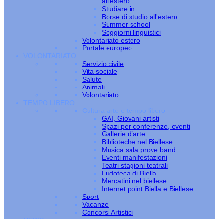
all’estero
Studiare in…
Borse di studio all'estero
Summer school
Soggiorni linguistici
Volontariato estero
Portale europeo
VOLONTARIATO
Servizio civile
Vita sociale
Salute
Animali
Volontariato
TEMPO LIBERO
Cultura arte e tempo libero
GAI, Giovani artisti
Spazi per conferenze, eventi
Gallerie d’arte
Biblioteche nel Biellese
Musica sala prove band
Eventi manifestazioni
Teatri stagioni teatrali
Ludoteca di Biella
Mercatini nel biellese
Internet point Biella e Biellese
Sport
Vacanze
Concorsi Artistici