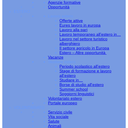
Agenzie formative
Opportunità
ESTERO
Lavoro estero
Offerte attive
Eures lavoro in europa
Lavoro alla pari
Lavoro temporaneo all’estero in…
Lavoro nel settore turistico
alberghiero
Il settore agricolo in Europa
Estero – Altre opportunità
Vacanze
Studiare estero
Periodo scolastico all’estero
Stage di formazione e lavoro
all’estero
Studiare in…
Borse di studio all'estero
Summer school
Soggiorni linguistici
Volontariato estero
Portale europeo
VOLONTARIATO
Servizio civile
Vita sociale
Salute
Animali