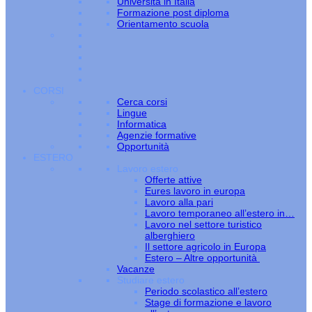
Università in Italia
Formazione post diploma
Orientamento scuola
CORSI
Cerca corsi
Lingue
Informatica
Agenzie formative
Opportunità
ESTERO
Lavoro estero
Offerte attive
Eures lavoro in europa
Lavoro alla pari
Lavoro temporaneo all’estero in…
Lavoro nel settore turistico
alberghiero
Il settore agricolo in Europa
Estero – Altre opportunità
Vacanze
Studiare estero
Periodo scolastico all’estero
Stage di formazione e lavoro