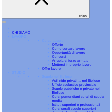
chiusi
CHI SIAMO
LAVORO
Cerco Lavoro
Offerte
Come cercare lavoro
Opportunità di lavoro
Concorsi
Arruolarsi forze armate
Mettersi in proprio lavoro
Offro lavoro
STUDIO
Scuole nel Biellese
Asili nido privati … nel Biellese
Ufficio scolastico provinciale
Scuole pubbliche e private nel
Biellese
Corsi pomeridiani serali di scuola
media
Istituti superiori e professionali
Corsi serali scuole superiori