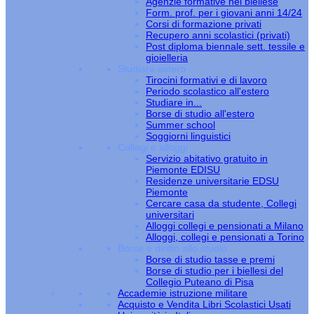
Agenzie formative nel biellese
Form. prof. per i giovani anni 14/24
Corsi di formazione privati
Recupero anni scolastici (privati)
Post diploma biennale sett. tessile e
gioielleria
Studiare estero
Tirocini formativi e di lavoro
Periodo scolastico all'estero
Studiare in...
Borse di studio all'estero
Summer school
Soggiorni linguistici
Collegi e alloggi
Servizio abitativo gratuito in
Piemonte EDISU
Residenze universitarie EDSU
Piemonte
Cercare casa da studente, Collegi
universitari
Alloggi collegi e pensionati a Milano
Alloggi, collegi e pensionati a Torino
Borse e diritto allo studio
Borse di studio tasse e premi
Borse di studio per i biellesi del
Collegio Puteano di Pisa
Accademie istruzione militare
Acquisto e Vendita Libri Scolastici Usati