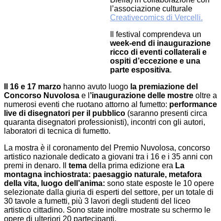
l’associazione culturale
Creativecomics di Vercelli.
Il festival comprendeva un
week-end di inaugurazione
ricco di eventi collaterali e
ospiti d’eccezione e una
parte espositiva
.
Il
16
e
17 marzo
hanno avuto luogo
la premiazione del
Concorso Nuvolosa
e l
’inaugurazione delle mostre
oltre a
numerosi eventi
che ruotano attorno al fumetto:
performance
live di disegnatori per il pubblico
(saranno presenti circa
quaranta disegnatori professionisti), incontri con gli autori,
laboratori di tecnica di fumetto.
La mostra è il coronamento del
Premio Nuvolosa
, concorso
artistico nazionale dedicato a giovani tra i 16 e i 35 anni con
premi in denaro.
Il
tema
della prima edizione
era
La
montagna inchiostrata: paesaggio naturale, metafora
della vita, luogo dell’anima
:
sono state esposte le 10 opere
selezionate dalla giuria di esperti del settore, per un totale di
30 tavole a fumetti, più 3 lavori degli studenti del liceo
artistico cittadino. Sono state inoltre mostrate su schermo le
opere di ulteriori 20 partecipanti.