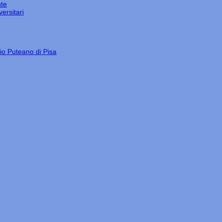
nte
ersitari
gio Puteano di Pisa