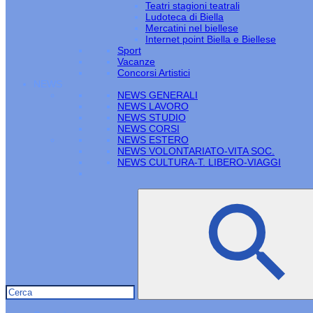
Teatri stagioni teatrali
Ludoteca di Biella
Mercatini nel biellese
Internet point Biella e Biellese
Sport
Vacanze
Concorsi Artistici
NEWS
NEWS GENERALI
NEWS LAVORO
NEWS STUDIO
NEWS CORSI
NEWS ESTERO
NEWS VOLONTARIATO-VITA SOC.
NEWS CULTURA-T. LIBERO-VIAGGI