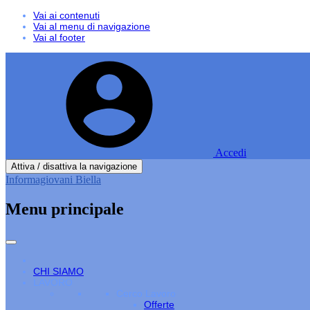
Vai ai contenuti
Vai al menu di navigazione
Vai al footer
Accedi
Attiva / disattiva la navigazione
Informagiovani Biella
Menu principale
CHI SIAMO
LAVORO
Cerco Lavoro
Offerte