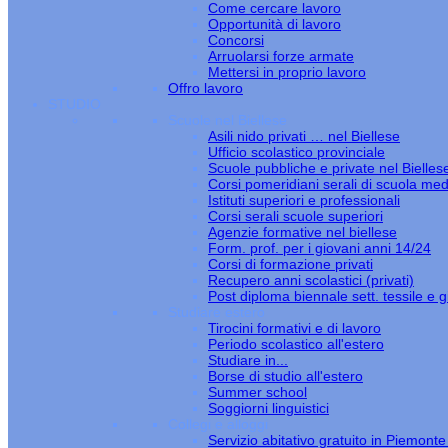
Come cercare lavoro
Opportunità di lavoro
Concorsi
Arruolarsi forze armate
Mettersi in proprio lavoro
Offro lavoro
STUDIO
Scuole nel Biellese
Asili nido privati … nel Biellese
Ufficio scolastico provinciale
Scuole pubbliche e private nel Bielles
Corsi pomeridiani serali di scuola med
Istituti superiori e professionali
Corsi serali scuole superiori
Agenzie formative nel biellese
Form. prof. per i giovani anni 14/24
Corsi di formazione privati
Recupero anni scolastici (privati)
Post diploma biennale sett. tessile e gi
Studiare estero
Tirocini formativi e di lavoro
Periodo scolastico all'estero
Studiare in...
Borse di studio all'estero
Summer school
Soggiorni linguistici
Collegi e alloggi
Servizio abitativo gratuito in Piemont