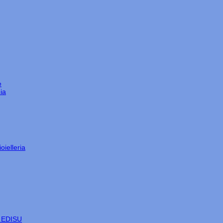
e
ia
oielleria
e EDISU