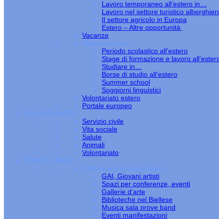
Lavoro temporaneo all’estero in…
Lavoro nel settore turistico alberghier
Il settore agricolo in Europa
Estero – Altre opportunità
Vacanze
Studiare estero
Periodo scolastico all’estero
Stage di formazione e lavoro all’ester
Studiare in…
Borse di studio all'estero
Summer school
Soggiorni linguistici
Volontariato estero
Portale europeo
VOLONTARIATO
Servizio civile
Vita sociale
Salute
Animali
Volontariato
TEMPO LIBERO
Cultura arte e tempo libero
GAI, Giovani artisti
Spazi per conferenze, eventi
Gallerie d’arte
Biblioteche nel Biellese
Musica sala prove band
Eventi manifestazioni