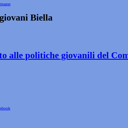
atsapp
iovani Biella
o alle politiche giovanili del Co
cebook