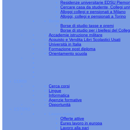
Residenze universitarie EDSU Piemo
Cercare casa da studente, Collegi univ
Alloggi collegi e pensionati a Milano
Alloggi, collegi e pensionati a Torino
Borse e diritto allo studio
Borse di studio tasse e premi
Borse di studio per i biellesi del Colle
Accademie istruzione militare
Acquisto e Vendita Libri Scolastici Usati
Università in Italia
Formazione post diploma
Orientamento scuola
CORSI
Cerca corsi
Lingue
Informatica
Agenzie formative
Opportunità
ESTERO
Lavoro estero
Offerte attive
Eures lavoro in europa
Lavoro alla pari