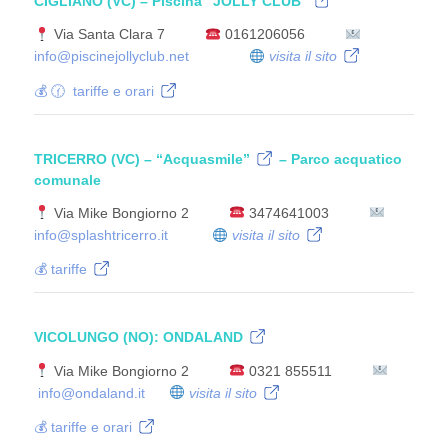
CIGLIANO (VC)
– Piscina
“JOLLY CLUB”
Via Santa Clara 7
0161206056
info@piscinejollyclub.net
visita il sito
💰 🕜 tariffe e orari
TRICERRO (VC)
–
“Acquasmile”
– Parco acquatico
comunale
Via Mike Bongiorno 2
3474641003
info@splashtricerro.it
visita il sito
💰 tariffe
VICOLUNGO (NO):
ONDALAND
Via Mike Bongiorno 2
0321 855511
info@ondaland.it
visita il sito
💰 tariffe e orari