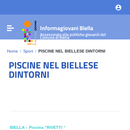
Vai ai contenuti
Vai al menu di navigazione
Vai al footer
Informagiovani Biella
Attiva / disattiva la navigazione
Assessorato alle politiche giovanili del
Comune di Biella
Home
/
Sport
/
PISCINE NEL BIELLESE DINTORNI
PISCINE NEL BIELLESE
DINTORNI
BIELLA – Piscina “RIVETTI “