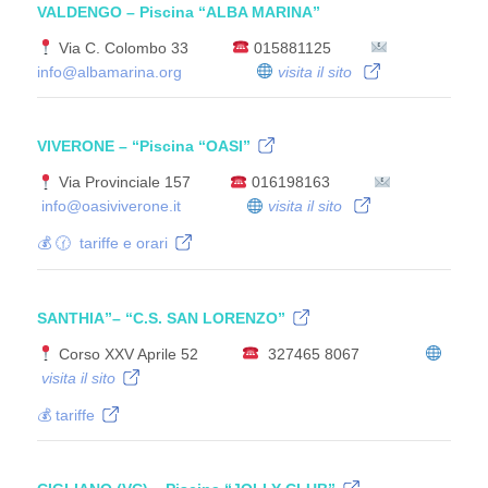
VALDENGO
– Piscina “ALBA MARINA”
Via C. Colombo 33
015881125
info@albamarina.org
visita il sito
VIVERONE
– “Piscina
“OASI”
Via Provinciale 157
016198163
info@oasiviverone.it
visita il sito
💰 🕜 tariffe e orari
SANTHIA”
– “
C.S. SAN LORENZO”
Corso XXV Aprile 52
327465 8067
visita il sito
💰 tariffe