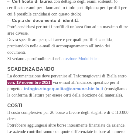
Certificato di laurea
–
con dettaglio degli esami sostenuti (o
certificato esami per i laureandi o titolo post diploma per i profili per
cui è possibile candidarsi con questo titolo)
Copia del documento di identità
–
Potrà candidarsi per tutti i profili di un’area fino ad un massimo di tre
aree diverse.
Dovrà specificare per quali aree e per quali profili si candida,
precisandolo nella e-mail di accompagnamento all’invio dei
documenti.
Si vedano approfondimenti nella
sezione Modulistica
SCADENZA BANDO
La documentazione deve pervenire all’Informagiovani di Biella entro
ven. 19 novembre 2021
via e-mail all’indirizzo specifico per il
infogio.stagequalita@comune.biella.it
progetto:
(consigliamo
la conferma di lettura per essere certi della ricezione del materiale).
COSTI
Il costo complessivo per 26 borse a favore degli stagisti è di € 110.000
circa.
Potrebbero aggiungersi altre borse interamente finanziate da aziende.
Le aziende contribuiranno con quote differenziate in base al numero