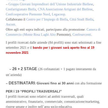
–
Gruppo Giovani Imprenditori dell’Unione Industriale Biellese
,
Confartigianato Biella
,
CNA Associazione Artigiani del Biellese
,
Confcooperative Piemonte Nord
,
Legacoop
.
Collaborano il
Centro per l’Impiego di Biella
,
Città Studi Biella
,
Ascom
.
Oltre agli enti sopra indicati, partecipano alla promozione:
Camera di
Commercio (Monte Rosa Laghi Alto
Piemonte),
Confesercenti
.
I profili ricercati dalle aziende (84 profili) sono stati selezionati a fine
settembre 2021 e il
bando per i giovani sarà aperto fino al 19
novembre 2021
26 + 2 STAGE
–
(26 cofinanziati + 1 pagato interamente da
un’azienda)
DESTINATARI
–
Giovani fino ai 30 anni
:
con alta formazione
PER I 19 “PROFILI TRASVERSALI”
I profili ricercati sono relativi ad ambiti trasversali, quali
amministrativo, finanziario, commerciale, comunicazione/marketing,
risorse umane e inoltre nell’area socio-educativa.