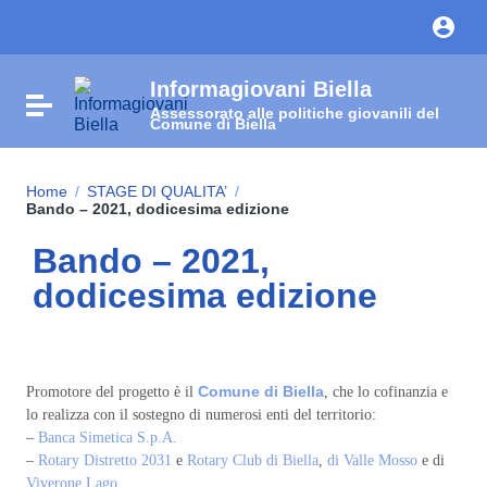
Vai ai contenuti
Vai al menu di navigazione
Vai al footer
Informagiovani Biella
Attiva / disattiva la navigazione
Assessorato alle politiche giovanili del
Comune di Biella
Home
/
STAGE DI QUALITA’
/
Bando – 2021, dodicesima edizione
Bando – 2021,
dodicesima edizione
Comune di Biella
Promotore del progetto è il
, che lo cofinanzia e
lo realizza con il sostegno di numerosi enti del territorio:
–
Banca Simetica S.p.A.
–
Rotary Distretto 2031
e
Rotary Club di Biella
,
di Valle Mosso
e di
Viverone Lago