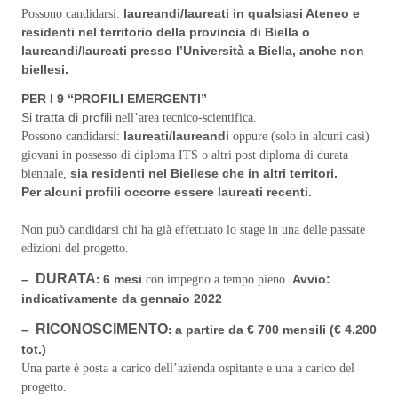
laureandi/laureati in qualsiasi Ateneo e
Possono candidarsi:
residenti nel territorio della provincia di Biella o
laureandi/laureati presso l’Università a Biella, anche non
biellesi.
PER I 9 “PROFILI EMERGENTI”
Si tratta di profili
nell’area tecnico-scientifica.
laureati/laureandi
Possono candidarsi:
oppure (solo in alcuni casi)
giovani in possesso di diploma ITS o altri post diploma di durata
sia residenti nel Biellese che in altri territori.
biennale,
Per alcuni profili occorre essere laureati recenti.
Non può candidarsi chi ha già effettuato lo stage in una delle passate
edizioni del progetto.
DURATA
–
6 mesi
Avvio:
:
con impegno a tempo pieno.
indicativamente da gennaio 2022
RICONOSCIMENTO
–
a partire da € 700 mensili (€ 4.200
:
tot.)
Una parte è posta a carico dell’azienda ospitante e una a carico del
progetto.