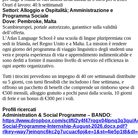
Orari d lavoro: 40 h settimanali
Settori: Alloggio e Ospitalità; Amministrazione e
Programma Sociale
Dove: Pembroke, Malta
Scambieuropei, portale autorizzato, garantisce sulla validità
dell’offerta.
L’Atlas Language School è una scuola di lingue pluripremiata con
sedi in Irlanda, nel Regno Unito e a Malta. La mission è rendere
ogni giorno del programma di viaggio linguistico degli studenti una
vera e propria esperienza di vita e apprendimento indimenticabile e
sono dediti a fornire il massimo livello di servizio ed efficienza in
ogni aspetto organizzativo.
Tutti i tirocini prevedono un impegno di 40 ore settimanali distribuite
su 5 giorni, con turni flessibili che includono i fine settimana, e
offrono un pacchetto di benefit che comprende un rimborso spese di
€500 mensili, alloggio gratuito a pochi passi dalla scuola, 10 giorni
di ferie e un bonus di €300 per i voli.
Profili ricercati
Administration & Social Programme – BANDO:
https://www.dropbox.com/scl/fi/2y4f47rqgx04lpnq3q3qu/Ad
Social-Programme-Internship-August-2026.docx.pdf?
rlkey=way7jeinqnc6kc2g7ucuac6pj&e=1&st=4ie5p1t8&dl=