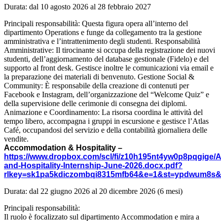
Durata: dal 10 agosto 2026 al 28 febbraio 2027
Principali responsabilità: Questa figura opera all’interno del
dipartimento Operations e funge da collegamento tra la gestione
amministrativa e l’intrattenimento degli studenti. Responsabilità
Amministrative: Il tirocinante si occupa della registrazione dei nuovi
studenti, dell’aggiornamento del database gestionale (Fidelo) e del
supporto al front desk. Gestisce inoltre le comunicazioni via email e
la preparazione dei materiali di benvenuto. Gestione Social &
Community: È responsabile della creazione di contenuti per
Facebook e Instagram, dell’organizzazione del “Welcome Quiz” e
della supervisione delle cerimonie di consegna dei diplomi.
Animazione e Coordinamento: La risorsa coordina le attività del
tempo libero, accompagna i gruppi in escursione e gestisce l’Atlas
Café, occupandosi del servizio e della contabilità giornaliera delle
vendite.
Accommodation & Hospitality –
https://www.dropbox.com/scl/fi/z10h195nt4yw0p8pqgige
and-Hospitality-Internship-June-2026.docx.pdf?
rlkey=sk1pa5kdiczombqi8315mfb64&e=1&st=ypdwum8s
Durata: dal 22 giugno 2026 al 20 dicembre 2026 (6 mesi)
Principali responsabilità:
Il ruolo è focalizzato sul dipartimento Accommodation e mira a