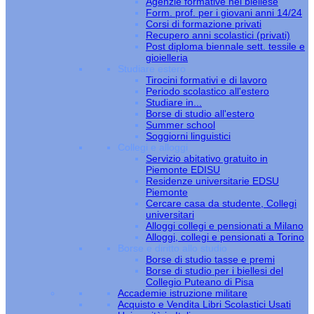
Agenzie formative nel biellese
Form. prof. per i giovani anni 14/24
Corsi di formazione privati
Recupero anni scolastici (privati)
Post diploma biennale sett. tessile e
gioielleria
Studiare estero
Tirocini formativi e di lavoro
Periodo scolastico all'estero
Studiare in...
Borse di studio all'estero
Summer school
Soggiorni linguistici
Collegi e alloggi
Servizio abitativo gratuito in
Piemonte EDISU
Residenze universitarie EDSU
Piemonte
Cercare casa da studente, Collegi
universitari
Alloggi collegi e pensionati a Milano
Alloggi, collegi e pensionati a Torino
Borse e diritto allo studio
Borse di studio tasse e premi
Borse di studio per i biellesi del
Collegio Puteano di Pisa
Accademie istruzione militare
Acquisto e Vendita Libri Scolastici Usati