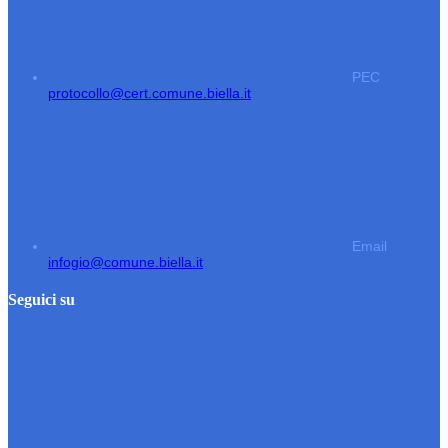
PEC
protocollo@cert.comune.biella.it
Email
infogio@comune.biella.it
Seguici su