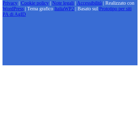
Privacy
|
Cookie policy
|
Note legali
|
Accessibilità
| Realizzato con
WordPress
|
Tema grafico
ItaliaWP2
| Basato sul
Prototipo per siti
PA di AgID