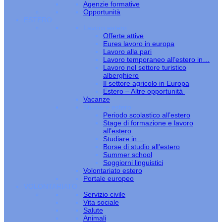
Agenzie formative
Opportunità
ESTERO
Lavoro estero
Offerte attive
Eures lavoro in europa
Lavoro alla pari
Lavoro temporaneo all’estero in…
Lavoro nel settore turistico
alberghiero
Il settore agricolo in Europa
Estero – Altre opportunità
Vacanze
Studiare estero
Periodo scolastico all’estero
Stage di formazione e lavoro
all’estero
Studiare in…
Borse di studio all'estero
Summer school
Soggiorni linguistici
Volontariato estero
Portale europeo
VOLONTARIATO
Servizio civile
Vita sociale
Salute
Animali