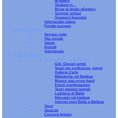
all’estero
Studiare in…
Borse di studio all'estero
Summer school
Soggiorni linguistici
Volontariato estero
Portale europeo
VOLONTARIATO
Servizio civile
Vita sociale
Salute
Animali
Volontariato
TEMPO LIBERO
Cultura arte e tempo libero
GAI, Giovani artisti
Spazi per conferenze, eventi
Gallerie d’arte
Biblioteche nel Biellese
Musica sala prove band
Eventi manifestazioni
Teatri stagioni teatrali
Ludoteca di Biella
Mercatini nel biellese
Internet point Biella e Biellese
Sport
Vacanze
Concorsi Artistici