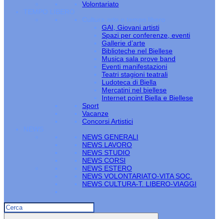
Volontariato
TEMPO LIBERO
Cultura arte e tempo libero
GAI, Giovani artisti
Spazi per conferenze, eventi
Gallerie d’arte
Biblioteche nel Biellese
Musica sala prove band
Eventi manifestazioni
Teatri stagioni teatrali
Ludoteca di Biella
Mercatini nel biellese
Internet point Biella e Biellese
Sport
Vacanze
Concorsi Artistici
NEWS
NEWS GENERALI
NEWS LAVORO
NEWS STUDIO
NEWS CORSI
NEWS ESTERO
NEWS VOLONTARIATO-VITA SOC.
NEWS CULTURA-T. LIBERO-VIAGGI