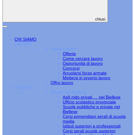
chiusi
CHI SIAMO
LAVORO
Cerco Lavoro
Offerte
Come cercare lavoro
Opportunità di lavoro
Concorsi
Arruolarsi forze armate
Mettersi in proprio lavoro
Offro lavoro
STUDIO
Scuole nel Biellese
Asili nido privati … nel Biellese
Ufficio scolastico provinciale
Scuole pubbliche e private nel
Biellese
Corsi pomeridiani serali di scuola
media
Istituti superiori e professionali
Corsi serali scuole superiori