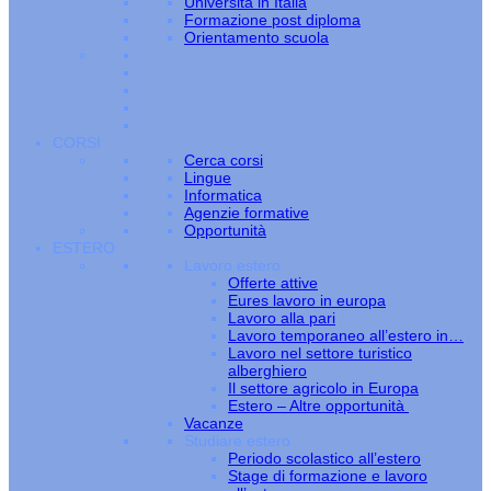
Università in Italia
Formazione post diploma
Orientamento scuola
CORSI
Cerca corsi
Lingue
Informatica
Agenzie formative
Opportunità
ESTERO
Lavoro estero
Offerte attive
Eures lavoro in europa
Lavoro alla pari
Lavoro temporaneo all’estero in…
Lavoro nel settore turistico
alberghiero
Il settore agricolo in Europa
Estero – Altre opportunità
Vacanze
Studiare estero
Periodo scolastico all’estero
Stage di formazione e lavoro