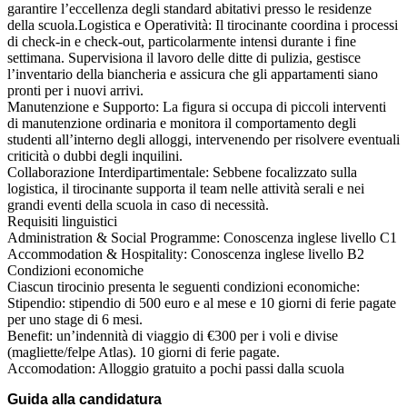
garantire l’eccellenza degli standard abitativi presso le residenze
della scuola.Logistica e Operatività: Il tirocinante coordina i processi
di check-in e check-out, particolarmente intensi durante i fine
settimana. Supervisiona il lavoro delle ditte di pulizia, gestisce
l’inventario della biancheria e assicura che gli appartamenti siano
pronti per i nuovi arrivi.
Manutenzione e Supporto: La figura si occupa di piccoli interventi
di manutenzione ordinaria e monitora il comportamento degli
studenti all’interno degli alloggi, intervenendo per risolvere eventuali
criticità o dubbi degli inquilini.
Collaborazione Interdipartimentale: Sebbene focalizzato sulla
logistica, il tirocinante supporta il team nelle attività serali e nei
grandi eventi della scuola in caso di necessità.
Requisiti linguistici
Administration & Social Programme: Conoscenza inglese livello C1
Accommodation & Hospitality: Conoscenza inglese livello B2
Condizioni economiche
Ciascun tirocinio presenta le seguenti condizioni economiche:
Stipendio: stipendio di 500 euro e al mese e 10 giorni di ferie pagate
per uno stage di 6 mesi.
Benefit: un’indennità di viaggio di €300 per i voli e divise
(magliette/felpe Atlas). 10 giorni di ferie pagate.
Accomodation: Alloggio gratuito a pochi passi dalla scuola
Guida alla candidatura