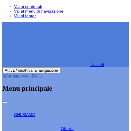
Vai ai contenuti
Vai al menu di navigazione
Vai al footer
Accedi
Attiva / disattiva la navigazione
Informagiovani Biella
Menu principale
CHI SIAMO
LAVORO
Cerco Lavoro
Offerte