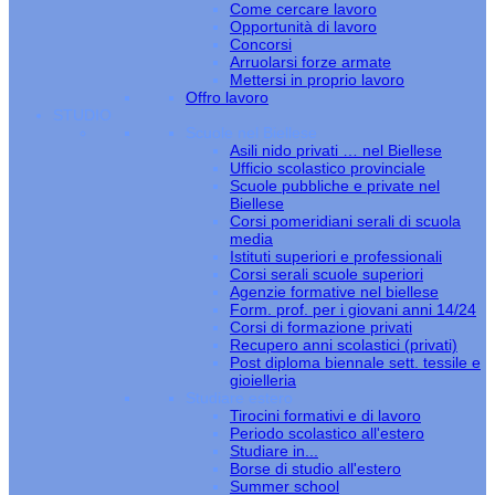
Come cercare lavoro
Opportunità di lavoro
Concorsi
Arruolarsi forze armate
Mettersi in proprio lavoro
Offro lavoro
STUDIO
Scuole nel Biellese
Asili nido privati … nel Biellese
Ufficio scolastico provinciale
Scuole pubbliche e private nel
Biellese
Corsi pomeridiani serali di scuola
media
Istituti superiori e professionali
Corsi serali scuole superiori
Agenzie formative nel biellese
Form. prof. per i giovani anni 14/24
Corsi di formazione privati
Recupero anni scolastici (privati)
Post diploma biennale sett. tessile e
gioielleria
Studiare estero
Tirocini formativi e di lavoro
Periodo scolastico all'estero
Studiare in...
Borse di studio all'estero
Summer school