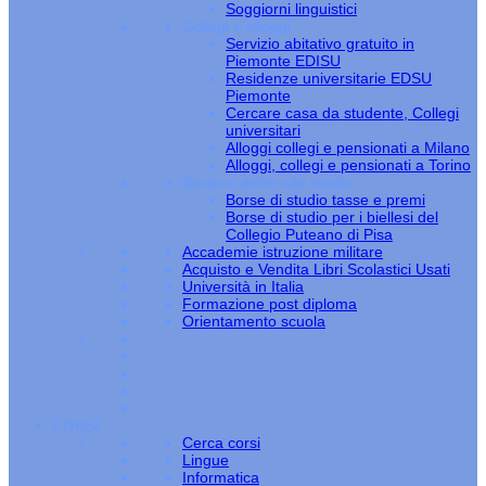
Soggiorni linguistici
Collegi e alloggi
Servizio abitativo gratuito in
Piemonte EDISU
Residenze universitarie EDSU
Piemonte
Cercare casa da studente, Collegi
universitari
Alloggi collegi e pensionati a Milano
Alloggi, collegi e pensionati a Torino
Borse e diritto allo studio
Borse di studio tasse e premi
Borse di studio per i biellesi del
Collegio Puteano di Pisa
Accademie istruzione militare
Acquisto e Vendita Libri Scolastici Usati
Università in Italia
Formazione post diploma
Orientamento scuola
CORSI
Cerca corsi
Lingue
Informatica