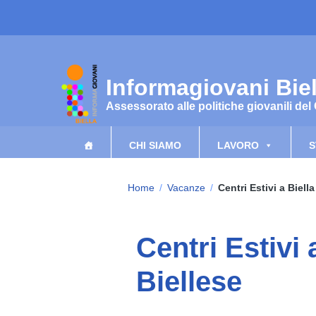
Vai ai contenuti
Vai al menu di navigazione
Vai al footer
Informagiovani Biel
Assessorato alle politiche giovanili del
CHI SIAMO
LAVORO
S
Home
/
Vacanze
/
Centri Estivi a Biella
Centri Estivi 
Biellese