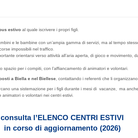
us estivo
al quale iscrivere i propri figli.
bambini e le bambine con un’ampia gamma di servizi, ma al tempo stesso 
orse impossibili nel traffico.
tante orientarsi verso attività all’aria aperta, di gioco e movimento, da
o spazio per i compiti, con l’affiancamento di animatori e volontari.
osti a Biella e nel Biellese
, contattando i referenti che li organizzano
cercano una sistemazione per i figli durante i mesi di vacanze, ma anche
nimatori o volontari nei centri estivi.
consulta l’ELENCO CENTRI ESTIVI
in corso di aggiornamento (2026
)