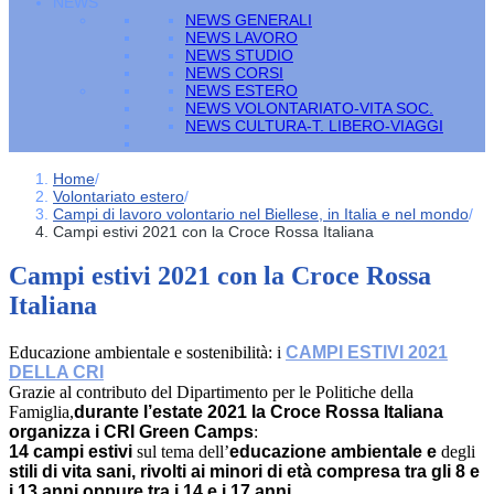
NEWS
NEWS GENERALI
NEWS LAVORO
NEWS STUDIO
NEWS CORSI
NEWS ESTERO
NEWS VOLONTARIATO-VITA SOC.
NEWS CULTURA-T. LIBERO-VIAGGI
Home
/
Volontariato estero
/
Campi di lavoro volontario nel Biellese, in Italia e nel mondo
/
Campi estivi 2021 con la Croce Rossa Italiana
Campi estivi 2021 con la Croce Rossa
Italiana
Educazione ambientale e sostenibilità: i
CAMPI ESTIVI 2021
DELLA CRI
Grazie al contributo del Dipartimento per le Politiche della
Famiglia,
durante l’estate 2021 la Croce Rossa Italiana
organizza i CRI Green Camps
:
14 campi estivi
sul tema dell’
educazione ambientale e
degli
stili di vita sani, rivolti ai minori di età compresa tra gli 8 e
i 13 anni oppure tra i 14 e i 17 anni.