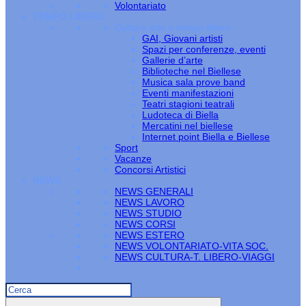
Volontariato
TEMPO LIBERO
Cultura arte e tempo libero
GAI, Giovani artisti
Spazi per conferenze, eventi
Gallerie d’arte
Biblioteche nel Biellese
Musica sala prove band
Eventi manifestazioni
Teatri stagioni teatrali
Ludoteca di Biella
Mercatini nel biellese
Internet point Biella e Biellese
Sport
Vacanze
Concorsi Artistici
NEWS
NEWS GENERALI
NEWS LAVORO
NEWS STUDIO
NEWS CORSI
NEWS ESTERO
NEWS VOLONTARIATO-VITA SOC.
NEWS CULTURA-T. LIBERO-VIAGGI