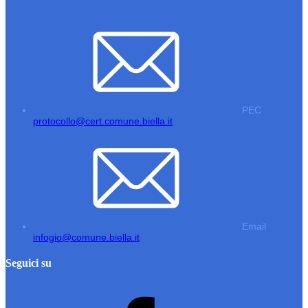
PEC
protocollo@cert.comune.biella.it
Email
infogio@comune.biella.it
Seguici su