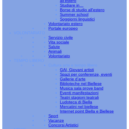
all’estero
Studiare in…
Borse di studio all'estero
Summer school
Soggiorni linguistici
Volontariato estero
Portale europeo
VOLONTARIATO
Servizio civile
Vita sociale
Salute
Animali
Volontariato
TEMPO LIBERO
Cultura arte e tempo libero
GAI, Giovani artisti
Spazi per conferenze, eventi
Gallerie d’arte
Biblioteche nel Biellese
Musica sala prove band
Eventi manifestazioni
Teatri stagioni teatrali
Ludoteca di Biella
Mercatini nel biellese
Internet point Biella e Biellese
Sport
Vacanze
Concorsi Artistici