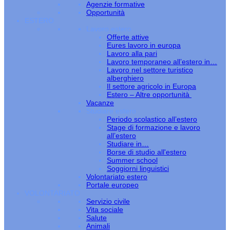
Agenzie formative
Opportunità
ESTERO
Lavoro estero
Offerte attive
Eures lavoro in europa
Lavoro alla pari
Lavoro temporaneo all’estero in…
Lavoro nel settore turistico
alberghiero
Il settore agricolo in Europa
Estero – Altre opportunità
Vacanze
Studiare estero
Periodo scolastico all’estero
Stage di formazione e lavoro
all’estero
Studiare in…
Borse di studio all'estero
Summer school
Soggiorni linguistici
Volontariato estero
Portale europeo
VOLONTARIATO
Servizio civile
Vita sociale
Salute
Animali