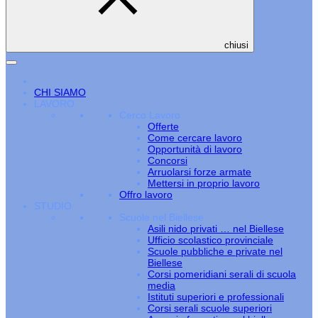
chiusi
CHI SIAMO
LAVORO
Cerco Lavoro
Offerte
Come cercare lavoro
Opportunità di lavoro
Concorsi
Arruolarsi forze armate
Mettersi in proprio lavoro
Offro lavoro
STUDIO
Scuole nel Biellese
Asili nido privati … nel Biellese
Ufficio scolastico provinciale
Scuole pubbliche e private nel
Biellese
Corsi pomeridiani serali di scuola
media
Istituti superiori e professionali
Corsi serali scuole superiori