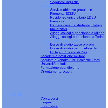
Soggiorni linguistici
Collegi e alloggi
Servizio abitativo gratuito in
Piemonte EDISU
Residenze universitarie EDSU
Piemonte
Cercare casa da studente, Collegi
universitari
Alloggi collegi e pensionati a Milano
Alloggi, collegi e pensionati a Torino
Borse e diritto allo studio
Borse di studio tasse e premi
Borse di studio per i biellesi del
Collegio Puteano di Pisa
Accademie istruzione militare
Acquisto e Vendita Libri Scolastici Usati
Università in Italia
Formazione post diploma
Orientamento scuola
CORSI
Cerca corsi
Lingue
Informatica