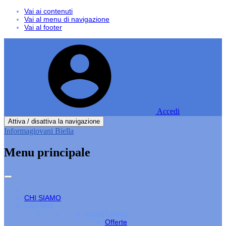
Vai ai contenuti
Vai al menu di navigazione
Vai al footer
Accedi
Attiva / disattiva la navigazione
Informagiovani Biella
Menu principale
CHI SIAMO
LAVORO
Cerco Lavoro
Offerte