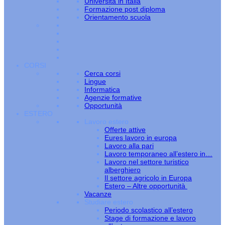
Università in Italia
Formazione post diploma
Orientamento scuola
CORSI
Cerca corsi
Lingue
Informatica
Agenzie formative
Opportunità
ESTERO
Lavoro estero
Offerte attive
Eures lavoro in europa
Lavoro alla pari
Lavoro temporaneo all’estero in…
Lavoro nel settore turistico
alberghiero
Il settore agricolo in Europa
Estero – Altre opportunità
Vacanze
Studiare estero
Periodo scolastico all’estero
Stage di formazione e lavoro