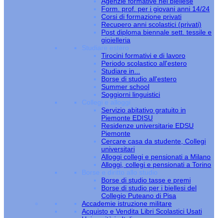
Agenzie formative nel biellese
Form. prof. per i giovani anni 14/24
Corsi di formazione privati
Recupero anni scolastici (privati)
Post diploma biennale sett. tessile e
gioielleria
Studiare estero
Tirocini formativi e di lavoro
Periodo scolastico all'estero
Studiare in...
Borse di studio all'estero
Summer school
Soggiorni linguistici
Collegi e alloggi
Servizio abitativo gratuito in
Piemonte EDISU
Residenze universitarie EDSU
Piemonte
Cercare casa da studente, Collegi
universitari
Alloggi collegi e pensionati a Milano
Alloggi, collegi e pensionati a Torino
Borse e diritto allo studio
Borse di studio tasse e premi
Borse di studio per i biellesi del
Collegio Puteano di Pisa
Accademie istruzione militare
Acquisto e Vendita Libri Scolastici Usati