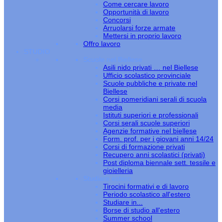
Come cercare lavoro
Opportunità di lavoro
Concorsi
Arruolarsi forze armate
Mettersi in proprio lavoro
Offro lavoro
STUDIO
Scuole nel Biellese
Asili nido privati … nel Biellese
Ufficio scolastico provinciale
Scuole pubbliche e private nel
Biellese
Corsi pomeridiani serali di scuola
media
Istituti superiori e professionali
Corsi serali scuole superiori
Agenzie formative nel biellese
Form. prof. per i giovani anni 14/24
Corsi di formazione privati
Recupero anni scolastici (privati)
Post diploma biennale sett. tessile e
gioielleria
Studiare estero
Tirocini formativi e di lavoro
Periodo scolastico all'estero
Studiare in...
Borse di studio all'estero
Summer school