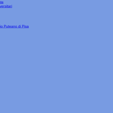
nte
ersitari
gio Puteano di Pisa