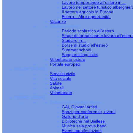
Lavoro temporaneo all’estero in…
Lavoro nel settore turistico alberghier
Il settore agricolo in Europa
Estero – Altre opportunità
Vacanze
Studiare estero
Periodo scolastico all’estero
Stage di formazione e lavoro all’ester
Studiare in…
Borse di studio all'estero
Summer school
Soggiorni linguistici
Volontariato estero
Portale europeo
VOLONTARIATO
Servizio civile
Vita sociale
Salute
Animali
Volontariato
TEMPO LIBERO
Cultura arte e tempo libero
GAI, Giovani artisti
Spazi per conferenze, eventi
Gallerie d’arte
Biblioteche nel Biellese
Musica sala prove band
Eventi manifestazioni