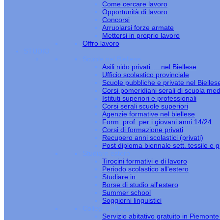
Come cercare lavoro
Opportunità di lavoro
Concorsi
Arruolarsi forze armate
Mettersi in proprio lavoro
Offro lavoro
STUDIO
Scuole nel Biellese
Asili nido privati … nel Biellese
Ufficio scolastico provinciale
Scuole pubbliche e private nel Bielles
Corsi pomeridiani serali di scuola med
Istituti superiori e professionali
Corsi serali scuole superiori
Agenzie formative nel biellese
Form. prof. per i giovani anni 14/24
Corsi di formazione privati
Recupero anni scolastici (privati)
Post diploma biennale sett. tessile e gi
Studiare estero
Tirocini formativi e di lavoro
Periodo scolastico all'estero
Studiare in...
Borse di studio all'estero
Summer school
Soggiorni linguistici
Collegi e alloggi
Servizio abitativo gratuito in Piemont