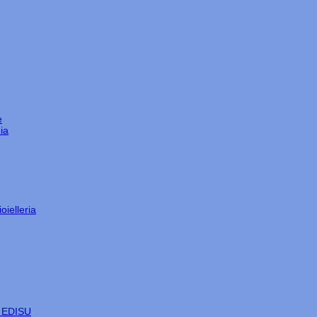
e
ia
oielleria
e EDISU