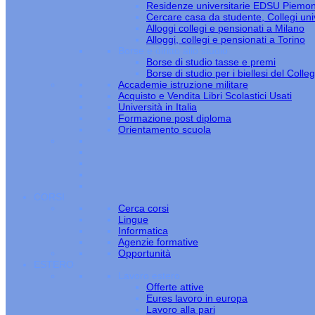
Residenze universitarie EDSU Piemo
Cercare casa da studente, Collegi univ
Alloggi collegi e pensionati a Milano
Alloggi, collegi e pensionati a Torino
Borse e diritto allo studio
Borse di studio tasse e premi
Borse di studio per i biellesi del Colle
Accademie istruzione militare
Acquisto e Vendita Libri Scolastici Usati
Università in Italia
Formazione post diploma
Orientamento scuola
CORSI
Cerca corsi
Lingue
Informatica
Agenzie formative
Opportunità
ESTERO
Lavoro estero
Offerte attive
Eures lavoro in europa
Lavoro alla pari