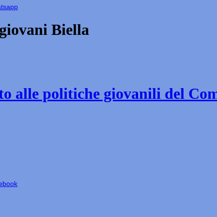
atsapp
iovani Biella
o alle politiche giovanili del Co
cebook