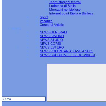
Teatri stagioni teatrali
Ludoteca di Biella
Mercatini nel biellese
Internet point Biella e Biellese
Sport
Vacanze
Concorsi Artistici
NEWS
NEWS GENERALI
NEWS LAVORO
NEWS STUDIO
NEWS CORSI
NEWS ESTERO
NEWS VOLONTARIATO-VITA SOC.
NEWS CULTURA-T. LIBERO-VIAGGI