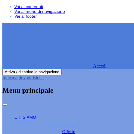
Vai ai contenuti
Vai al menu di navigazione
Vai al footer
Accedi
Attiva / disattiva la navigazione
Informagiovani Biella
Menu principale
CHI SIAMO
LAVORO
Cerco Lavoro
Offerte