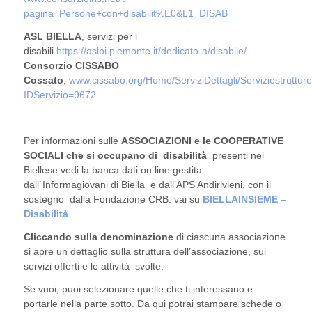
pagina=Persone+con+disabilit%E0&L1=DISAB
ASL BIELLA
, servizi per i
disabili
https://aslbi.piemonte.it/dedicato-a/disabile/
Consorzio CISSABO
Cossato
,
www.cissabo.org/Home/ServiziDettagli/Serviziestruttur
IDServizio=9672
Per informazioni sulle
ASSOCIAZIONI e le COOPERATIVE
SOCIALI che si occupano di disabilità
presenti nel
Biellese vedi la banca dati on line gestita
dall`Informagiovani di Biella e dall’APS Andirivieni, con il
sostegno dalla Fondazione CRB: vai su
BIELLAINSIEME –
Disabilità
Cliccando sulla denominazione
di ciascuna associazione
si apre un dettaglio sulla struttura dell’associazione, sui
servizi offerti e le attività svolte.
Se vuoi, puoi selezionare quelle che ti interessano e
portarle nella parte sotto. Da qui potrai stampare schede o