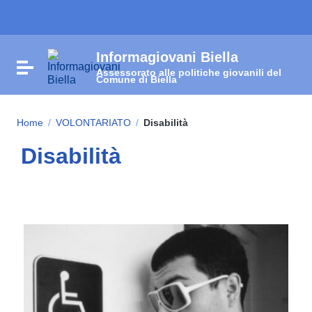
Vai ai contenuti
Vai al menu di navigazione
Vai al footer
Informagiovani Biella
Attiva / disattiva la navigazione
Assessorato alle politiche giovanili del
Comune di Biella
Home
/
VOLONTARIATO
/
Disabilità
Disabilità