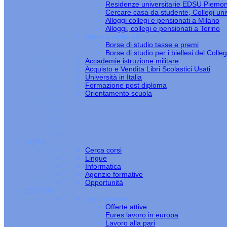
Residenze universitarie EDSU Piemo
Cercare casa da studente, Collegi univ
Alloggi collegi e pensionati a Milano
Alloggi, collegi e pensionati a Torino
Borse e diritto allo studio
Borse di studio tasse e premi
Borse di studio per i biellesi del Colle
Accademie istruzione militare
Acquisto e Vendita Libri Scolastici Usati
Università in Italia
Formazione post diploma
Orientamento scuola
CORSI
Cerca corsi
Lingue
Informatica
Agenzie formative
Opportunità
ESTERO
Lavoro estero
Offerte attive
Eures lavoro in europa
Lavoro alla pari