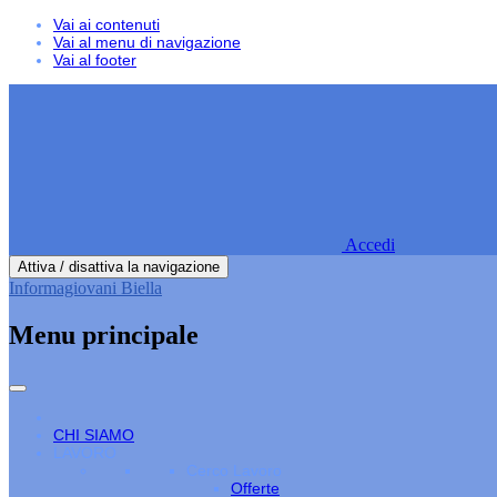
Vai ai contenuti
Vai al menu di navigazione
Vai al footer
Accedi
Attiva / disattiva la navigazione
Informagiovani Biella
Menu principale
CHI SIAMO
LAVORO
Cerco Lavoro
Offerte