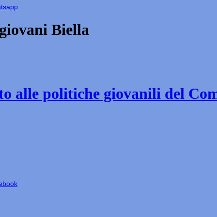
atsapp
iovani Biella
o alle politiche giovanili del Co
cebook