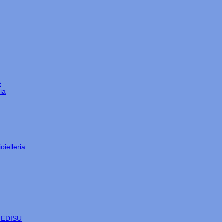
e
ia
oielleria
e EDISU