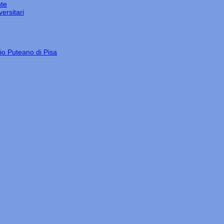
nte
ersitari
gio Puteano di Pisa