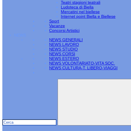
Teatri stagioni teatrali
Ludoteca di Biella
Mercatini nel biellese
Internet point Biella e Biellese
Sport
Vacanze
Concorsi Artistici
NEWS
NEWS GENERALI
NEWS LAVORO
NEWS STUDIO
NEWS CORSI
NEWS ESTERO
NEWS VOLONTARIATO-VITA SOC.
NEWS CULTURA-T. LIBERO-VIAGGI