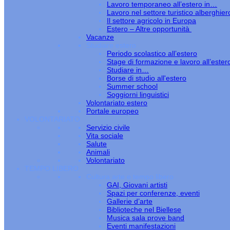
Lavoro temporaneo all’estero in…
Lavoro nel settore turistico alberghier
Il settore agricolo in Europa
Estero – Altre opportunità
Vacanze
Studiare estero
Periodo scolastico all’estero
Stage di formazione e lavoro all’ester
Studiare in…
Borse di studio all'estero
Summer school
Soggiorni linguistici
Volontariato estero
Portale europeo
VOLONTARIATO
Servizio civile
Vita sociale
Salute
Animali
Volontariato
TEMPO LIBERO
Cultura arte e tempo libero
GAI, Giovani artisti
Spazi per conferenze, eventi
Gallerie d’arte
Biblioteche nel Biellese
Musica sala prove band
Eventi manifestazioni