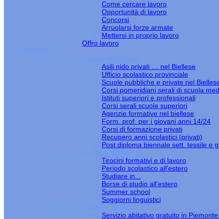
Come cercare lavoro
Opportunità di lavoro
Concorsi
Arruolarsi forze armate
Mettersi in proprio lavoro
Offro lavoro
STUDIO
Scuole nel Biellese
Asili nido privati … nel Biellese
Ufficio scolastico provinciale
Scuole pubbliche e private nel Bielles
Corsi pomeridiani serali di scuola med
Istituti superiori e professionali
Corsi serali scuole superiori
Agenzie formative nel biellese
Form. prof. per i giovani anni 14/24
Corsi di formazione privati
Recupero anni scolastici (privati)
Post diploma biennale sett. tessile e gi
Studiare estero
Tirocini formativi e di lavoro
Periodo scolastico all'estero
Studiare in...
Borse di studio all'estero
Summer school
Soggiorni linguistici
Collegi e alloggi
Servizio abitativo gratuito in Piemont