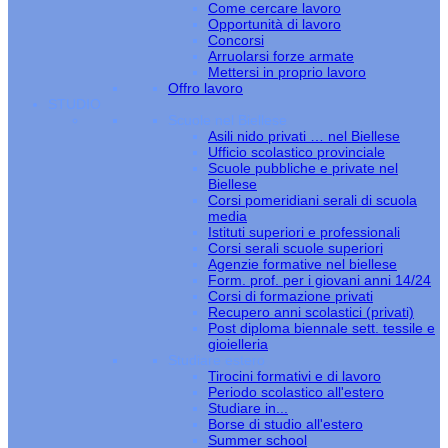
Come cercare lavoro
Opportunità di lavoro
Concorsi
Arruolarsi forze armate
Mettersi in proprio lavoro
Offro lavoro
STUDIO
Scuole nel Biellese
Asili nido privati … nel Biellese
Ufficio scolastico provinciale
Scuole pubbliche e private nel
Biellese
Corsi pomeridiani serali di scuola
media
Istituti superiori e professionali
Corsi serali scuole superiori
Agenzie formative nel biellese
Form. prof. per i giovani anni 14/24
Corsi di formazione privati
Recupero anni scolastici (privati)
Post diploma biennale sett. tessile e
gioielleria
Studiare estero
Tirocini formativi e di lavoro
Periodo scolastico all'estero
Studiare in...
Borse di studio all'estero
Summer school