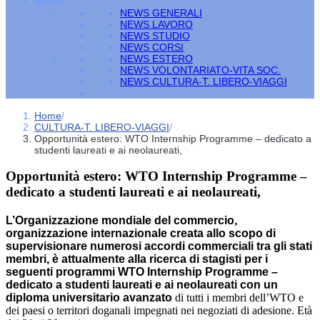
NEWS
NEWS GENERALI
NEWS LAVORO
NEWS STUDIO
NEWS CORSI
NEWS ESTERO
NEWS VOLONTARIATO-VITA SOC.
NEWS CULTURA-T. LIBERO-VIAGGI
Home
/
CULTURA-T. LIBERO-VIAGGI
/
Opportunità estero: WTO Internship Programme – dedicato a
studenti laureati e ai neolaureati,
Opportunità estero: WTO Internship Programme –
dedicato a studenti laureati e ai neolaureati,
L’Organizzazione mondiale del commercio,
organizzazione internazionale creata allo scopo di
supervisionare numerosi accordi commerciali tra gli stati
membri, è attualmente alla ricerca di stagisti per i
seguenti programmi WTO Internship Programme –
dedicato a studenti laureati e ai neolaureati con un
diploma universitario avanzato
di tutti i membri dell’WTO e
dei paesi o territori doganali impegnati nei negoziati di adesione. Età