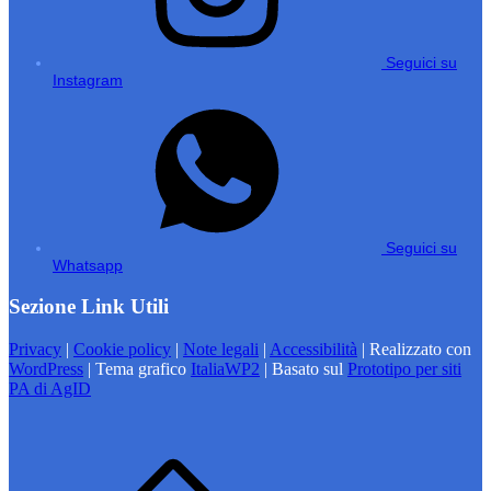
Seguici su
Instagram
Seguici su
Whatsapp
Sezione Link Utili
Privacy
|
Cookie policy
|
Note legali
|
Accessibilità
| Realizzato con
WordPress
|
Tema grafico
ItaliaWP2
| Basato sul
Prototipo per siti
PA di AgID