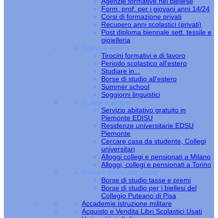
Agenzie formative nel biellese
Form. prof. per i giovani anni 14/24
Corsi di formazione privati
Recupero anni scolastici (privati)
Post diploma biennale sett. tessile e
gioielleria
Studiare estero
Tirocini formativi e di lavoro
Periodo scolastico all'estero
Studiare in...
Borse di studio all'estero
Summer school
Soggiorni linguistici
Collegi e alloggi
Servizio abitativo gratuito in
Piemonte EDISU
Residenze universitarie EDSU
Piemonte
Cercare casa da studente, Collegi
universitari
Alloggi collegi e pensionati a Milano
Alloggi, collegi e pensionati a Torino
Borse e diritto allo studio
Borse di studio tasse e premi
Borse di studio per i biellesi del
Collegio Puteano di Pisa
Accademie istruzione militare
Acquisto e Vendita Libri Scolastici Usati