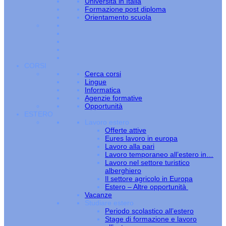
Università in Italia
Formazione post diploma
Orientamento scuola
CORSI
Cerca corsi
Lingue
Informatica
Agenzie formative
Opportunità
ESTERO
Lavoro estero
Offerte attive
Eures lavoro in europa
Lavoro alla pari
Lavoro temporaneo all’estero in…
Lavoro nel settore turistico
alberghiero
Il settore agricolo in Europa
Estero – Altre opportunità
Vacanze
Studiare estero
Periodo scolastico all’estero
Stage di formazione e lavoro