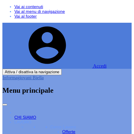
Vai ai contenuti
Vai al menu di navigazione
Vai al footer
Accedi
Attiva / disattiva la navigazione
Informagiovani Biella
Menu principale
CHI SIAMO
LAVORO
Cerco Lavoro
Offerte