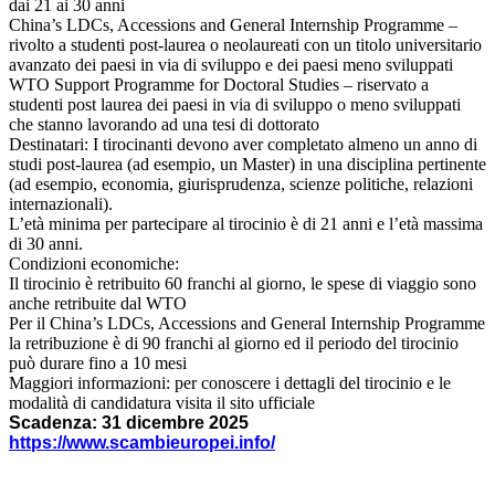
dai 21 ai 30 anni
China’s LDCs, Accessions and General Internship Programme –
rivolto a studenti post-laurea o neolaureati con un titolo universitario
avanzato dei paesi in via di sviluppo e dei paesi meno sviluppati
WTO Support Programme for Doctoral Studies – riservato a
studenti post laurea dei paesi in via di sviluppo o meno sviluppati
che stanno lavorando ad una tesi di dottorato
Destinatari: I tirocinanti devono aver completato almeno un anno di
studi post-laurea (ad esempio, un Master) in una disciplina pertinente
(ad esempio, economia, giurisprudenza, scienze politiche, relazioni
internazionali).
L’età minima per partecipare al tirocinio è di 21 anni e l’età massima
di 30 anni.
Condizioni economiche:
Il tirocinio è retribuito 60 franchi al giorno, le spese di viaggio sono
anche retribuite dal WTO
Per il China’s LDCs, Accessions and General Internship Programme
la retribuzione è di 90 franchi al giorno ed il periodo del tirocinio
può durare fino a 10 mesi
Maggiori informazioni: per conoscere i dettagli del tirocinio e le
modalità di candidatura visita il sito ufficiale
Scadenza: 31 dicembre 2025
https://www.scambieuropei.info/