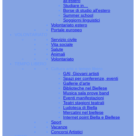
all’estero
Studiare in…
Borse di studio all'estero
Summer school
Soggiorni linguistici
Volontariato estero
Portale europeo
VOLONTARIATO
Servizio civile
Vita sociale
Salute
Animali
Volontariato
TEMPO LIBERO
Cultura arte e tempo libero
GAI, Giovani artisti
Spazi per conferenze, eventi
Gallerie d’arte
Biblioteche nel Biellese
Musica sala prove band
Eventi manifestazioni
Teatri stagioni teatrali
Ludoteca di Biella
Mercatini nel biellese
Internet point Biella e Biellese
Sport
Vacanze
Concorsi Artistici