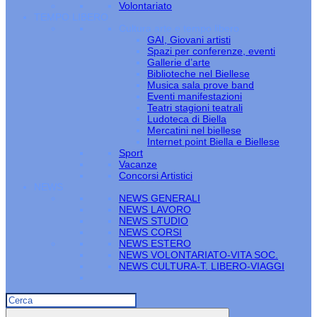
Volontariato
TEMPO LIBERO
Cultura arte e tempo libero
GAI, Giovani artisti
Spazi per conferenze, eventi
Gallerie d’arte
Biblioteche nel Biellese
Musica sala prove band
Eventi manifestazioni
Teatri stagioni teatrali
Ludoteca di Biella
Mercatini nel biellese
Internet point Biella e Biellese
Sport
Vacanze
Concorsi Artistici
NEWS
NEWS GENERALI
NEWS LAVORO
NEWS STUDIO
NEWS CORSI
NEWS ESTERO
NEWS VOLONTARIATO-VITA SOC.
NEWS CULTURA-T. LIBERO-VIAGGI