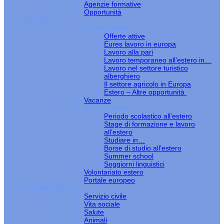
Agenzie formative
Opportunità
ESTERO
Lavoro estero
Offerte attive
Eures lavoro in europa
Lavoro alla pari
Lavoro temporaneo all’estero in…
Lavoro nel settore turistico
alberghiero
Il settore agricolo in Europa
Estero – Altre opportunità
Vacanze
Studiare estero
Periodo scolastico all’estero
Stage di formazione e lavoro
all’estero
Studiare in…
Borse di studio all'estero
Summer school
Soggiorni linguistici
Volontariato estero
Portale europeo
VOLONTARIATO
Servizio civile
Vita sociale
Salute
Animali