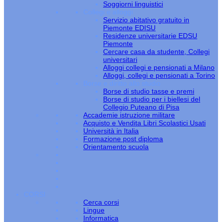
Soggiorni linguistici
Collegi e alloggi
Servizio abitativo gratuito in
Piemonte EDISU
Residenze universitarie EDSU
Piemonte
Cercare casa da studente, Collegi
universitari
Alloggi collegi e pensionati a Milano
Alloggi, collegi e pensionati a Torino
Borse e diritto allo studio
Borse di studio tasse e premi
Borse di studio per i biellesi del
Collegio Puteano di Pisa
Accademie istruzione militare
Acquisto e Vendita Libri Scolastici Usati
Università in Italia
Formazione post diploma
Orientamento scuola
CORSI
Cerca corsi
Lingue
Informatica