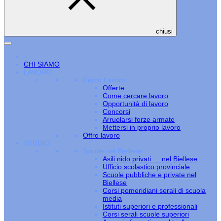
chiusi
CHI SIAMO
LAVORO
Cerco Lavoro
Offerte
Come cercare lavoro
Opportunità di lavoro
Concorsi
Arruolarsi forze armate
Mettersi in proprio lavoro
Offro lavoro
STUDIO
Scuole nel Biellese
Asili nido privati … nel Biellese
Ufficio scolastico provinciale
Scuole pubbliche e private nel
Biellese
Corsi pomeridiani serali di scuola
media
Istituti superiori e professionali
Corsi serali scuole superiori