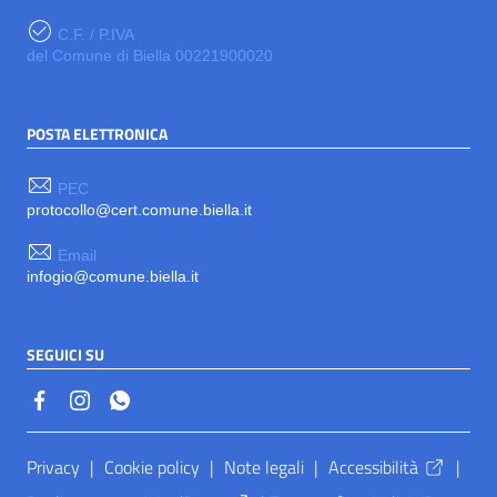
C.F. / P.IVA
del Comune di Biella 00221900020
POSTA ELETTRONICA
PEC
protocollo@cert.comune.biella.it
Email
infogio@comune.biella.it
SEGUICI SU
Sezione Link Utili
Privacy
|
Cookie policy
|
Note legali
|
Accessibilità
|