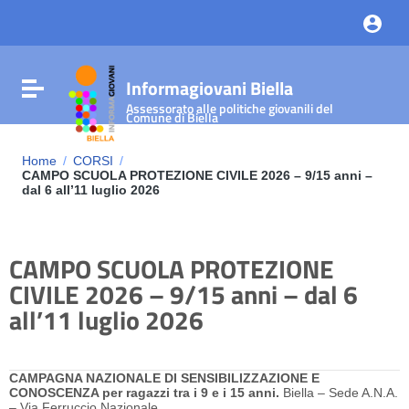
Vai ai contenuti
Vai al menu di navigazione
Vai al footer
Informagiovani Biella
Attiva / disattiva la navigazione
Assessorato alle politiche giovanili del
Comune di Biella
Home
/
CORSI
/
CAMPO SCUOLA PROTEZIONE CIVILE 2026 – 9/15 anni –
dal 6 all’11 luglio 2026
CAMPO SCUOLA PROTEZIONE
CIVILE 2026 – 9/15 anni – dal 6
all’11 luglio 2026
CAMPAGNA NAZIONALE DI SENSIBILIZZAZIONE E
CONOSCENZA per ragazzi tra i 9 e i 15 anni.
Biella – Sede A.N.A.
– Via Ferruccio Nazionale.