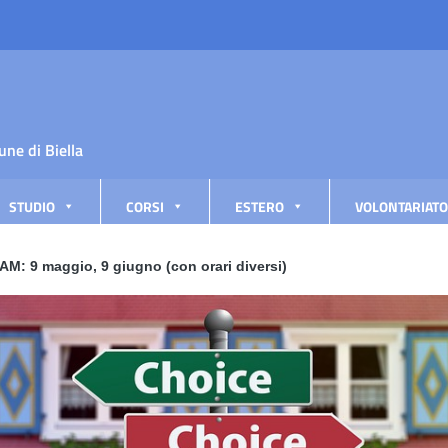
une di Biella
STUDIO
CORSI
ESTERO
VOLONTARIATO
M: 9 maggio, 9 giugno (con orari diversi)