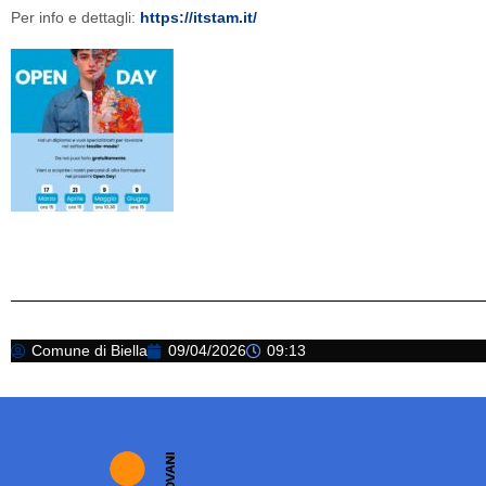
Per info e dettagli:
https://itstam.it/
Comune di Biella
09/04/2026
09:13