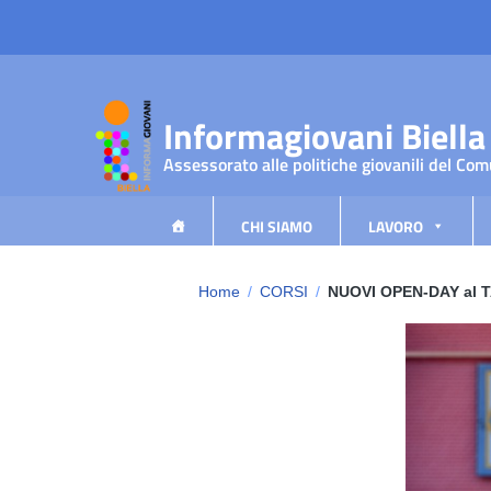
Vai ai contenuti
Vai al menu di navigazione
Vai al footer
Informagiovani Biella
Assessorato alle politiche giovanili del Com
CHI SIAMO
LAVORO
Home
/
CORSI
/
NUOVI OPEN-DAY al TA