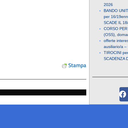
2026
BANDO UNIT
per 16/19enni
SCADE IL 18
CORSO PER
(OSS), doman
offerte inter
ausiliario/a –
TIROCINI pe
SCADENZA 
Stampa