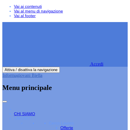
Vai ai contenuti
Vai al menu di navigazione
Vai al footer
Accedi
Attiva / disattiva la navigazione
Informagiovani Biella
Menu principale
CHI SIAMO
LAVORO
Cerco Lavoro
Offerte