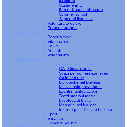
all’estero
Studiare in…
Borse di studio all'estero
Summer school
Soggiorni linguistici
Volontariato estero
Portale europeo
VOLONTARIATO
Servizio civile
Vita sociale
Salute
Animali
Volontariato
TEMPO LIBERO
Cultura arte e tempo libero
GAI, Giovani artisti
Spazi per conferenze, eventi
Gallerie d’arte
Biblioteche nel Biellese
Musica sala prove band
Eventi manifestazioni
Teatri stagioni teatrali
Ludoteca di Biella
Mercatini nel biellese
Internet point Biella e Biellese
Sport
Vacanze
Concorsi Artistici