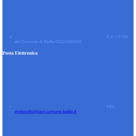
C.F. / P.IVA
del Comune di Biella 00221900020
Posta Elettronica
PEC
protocollo@cert.comune.biella.it