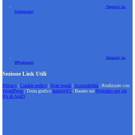
Seguici su
Instagram
Seguici su
Whatsapp
Sezione Link Utili
Privacy
|
Cookie policy
|
Note legali
|
Accessibilità
| Realizzato con
WordPress
|
Tema grafico
ItaliaWP2
| Basato sul
Prototipo per siti
PA di AgID