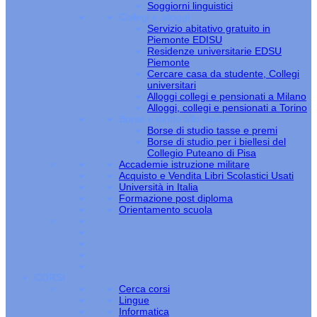
Soggiorni linguistici
Collegi e alloggi
Servizio abitativo gratuito in
Piemonte EDISU
Residenze universitarie EDSU
Piemonte
Cercare casa da studente, Collegi
universitari
Alloggi collegi e pensionati a Milano
Alloggi, collegi e pensionati a Torino
Borse e diritto allo studio
Borse di studio tasse e premi
Borse di studio per i biellesi del
Collegio Puteano di Pisa
Accademie istruzione militare
Acquisto e Vendita Libri Scolastici Usati
Università in Italia
Formazione post diploma
Orientamento scuola
CORSI
Cerca corsi
Lingue
Informatica