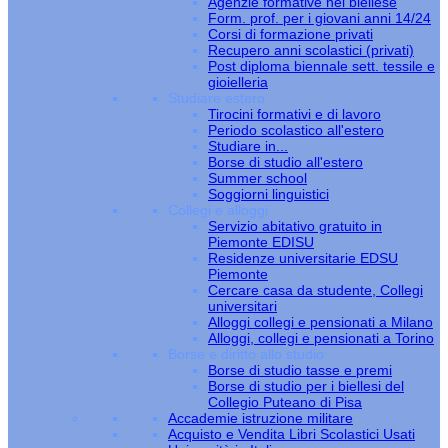
Agenzie formative nel biellese
Form. prof. per i giovani anni 14/24
Corsi di formazione privati
Recupero anni scolastici (privati)
Post diploma biennale sett. tessile e
gioielleria
Studiare estero
Tirocini formativi e di lavoro
Periodo scolastico all'estero
Studiare in...
Borse di studio all'estero
Summer school
Soggiorni linguistici
Collegi e alloggi
Servizio abitativo gratuito in
Piemonte EDISU
Residenze universitarie EDSU
Piemonte
Cercare casa da studente, Collegi
universitari
Alloggi collegi e pensionati a Milano
Alloggi, collegi e pensionati a Torino
Borse e diritto allo studio
Borse di studio tasse e premi
Borse di studio per i biellesi del
Collegio Puteano di Pisa
Accademie istruzione militare
Acquisto e Vendita Libri Scolastici Usati