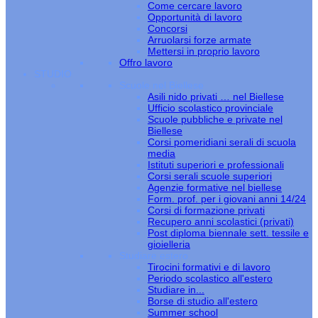
Come cercare lavoro
Opportunità di lavoro
Concorsi
Arruolarsi forze armate
Mettersi in proprio lavoro
Offro lavoro
STUDIO
Scuole nel Biellese
Asili nido privati … nel Biellese
Ufficio scolastico provinciale
Scuole pubbliche e private nel
Biellese
Corsi pomeridiani serali di scuola
media
Istituti superiori e professionali
Corsi serali scuole superiori
Agenzie formative nel biellese
Form. prof. per i giovani anni 14/24
Corsi di formazione privati
Recupero anni scolastici (privati)
Post diploma biennale sett. tessile e
gioielleria
Studiare estero
Tirocini formativi e di lavoro
Periodo scolastico all'estero
Studiare in...
Borse di studio all'estero
Summer school