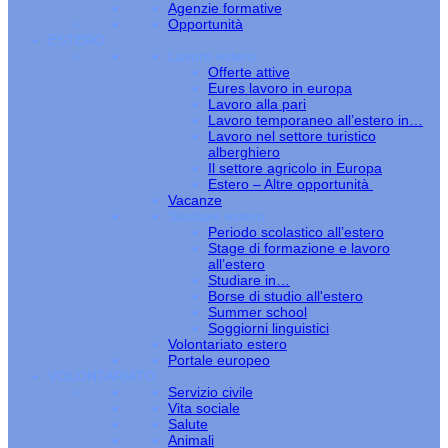
Agenzie formative
Opportunità
ESTERO
Lavoro estero
Offerte attive
Eures lavoro in europa
Lavoro alla pari
Lavoro temporaneo all’estero in…
Lavoro nel settore turistico
alberghiero
Il settore agricolo in Europa
Estero – Altre opportunità
Vacanze
Studiare estero
Periodo scolastico all’estero
Stage di formazione e lavoro
all’estero
Studiare in…
Borse di studio all'estero
Summer school
Soggiorni linguistici
Volontariato estero
Portale europeo
VOLONTARIATO
Servizio civile
Vita sociale
Salute
Animali