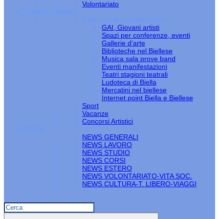
Volontariato
TEMPO LIBERO
Cultura arte e tempo libero
GAI, Giovani artisti
Spazi per conferenze, eventi
Gallerie d’arte
Biblioteche nel Biellese
Musica sala prove band
Eventi manifestazioni
Teatri stagioni teatrali
Ludoteca di Biella
Mercatini nel biellese
Internet point Biella e Biellese
Sport
Vacanze
Concorsi Artistici
NEWS
NEWS GENERALI
NEWS LAVORO
NEWS STUDIO
NEWS CORSI
NEWS ESTERO
NEWS VOLONTARIATO-VITA SOC.
NEWS CULTURA-T. LIBERO-VIAGGI