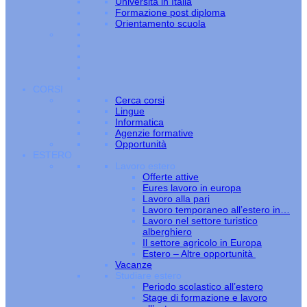
Università in Italia
Formazione post diploma
Orientamento scuola
CORSI
Cerca corsi
Lingue
Informatica
Agenzie formative
Opportunità
ESTERO
Lavoro estero
Offerte attive
Eures lavoro in europa
Lavoro alla pari
Lavoro temporaneo all’estero in…
Lavoro nel settore turistico
alberghiero
Il settore agricolo in Europa
Estero – Altre opportunità
Vacanze
Studiare estero
Periodo scolastico all’estero
Stage di formazione e lavoro