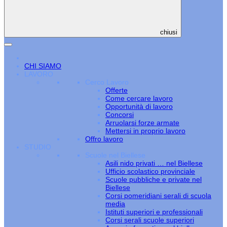
chiusi
CHI SIAMO
LAVORO
Cerco Lavoro
Offerte
Come cercare lavoro
Opportunità di lavoro
Concorsi
Arruolarsi forze armate
Mettersi in proprio lavoro
Offro lavoro
STUDIO
Scuole nel Biellese
Asili nido privati … nel Biellese
Ufficio scolastico provinciale
Scuole pubbliche e private nel
Biellese
Corsi pomeridiani serali di scuola
media
Istituti superiori e professionali
Corsi serali scuole superiori