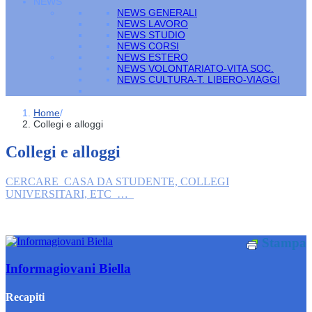
NEWS
NEWS GENERALI
NEWS LAVORO
NEWS STUDIO
NEWS CORSI
NEWS ESTERO
NEWS VOLONTARIATO-VITA SOC.
NEWS CULTURA-T. LIBERO-VIAGGI
Home
/
Collegi e alloggi
Collegi e alloggi
CERCARE CASA DA STUDENTE, COLLEGI
UNIVERSITARI, ETC …
Stampa
Informagiovani Biella
Recapiti