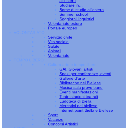
all’estero
Studiare in…
Borse di studio all'estero
Summer school
Soggiorni linguistici
Volontariato estero
Portale europeo
VOLONTARIATO
Servizio civile
Vita sociale
Salute
Animali
Volontariato
TEMPO LIBERO
Cultura arte e tempo libero
GAI, Giovani artisti
Spazi per conferenze, eventi
Gallerie d’arte
Biblioteche nel Biellese
Musica sala prove band
Eventi manifestazioni
Teatri stagioni teatrali
Ludoteca di Biella
Mercatini nel biellese
Internet point Biella e Biellese
Sport
Vacanze
Concorsi Artistici