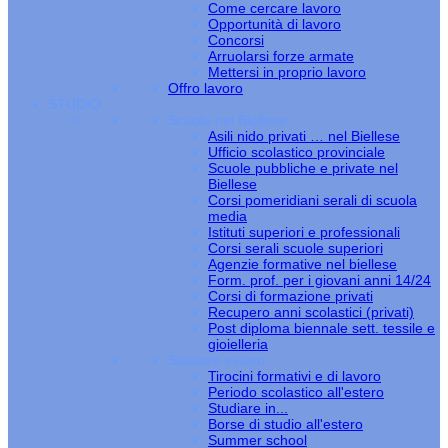
Come cercare lavoro
Opportunità di lavoro
Concorsi
Arruolarsi forze armate
Mettersi in proprio lavoro
Offro lavoro
STUDIO
Scuole nel Biellese
Asili nido privati … nel Biellese
Ufficio scolastico provinciale
Scuole pubbliche e private nel
Biellese
Corsi pomeridiani serali di scuola
media
Istituti superiori e professionali
Corsi serali scuole superiori
Agenzie formative nel biellese
Form. prof. per i giovani anni 14/24
Corsi di formazione privati
Recupero anni scolastici (privati)
Post diploma biennale sett. tessile e
gioielleria
Studiare estero
Tirocini formativi e di lavoro
Periodo scolastico all'estero
Studiare in...
Borse di studio all'estero
Summer school