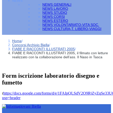
NEWS
NEWS GENERALI
NEWS LAVORO
NEWS STUDIO
NEWS CORSI
NEWS ESTERO
NEWS VOLONTARIATO-VITA SOC.
NEWS CULTURA-T. LIBERO-VIAGGI
Home
/
Concorsi Archivio Biella
/
FIABE E RACCONTI ILLUSTRATI 2005
/
FIABE E RACCONTI ILLUSTRATI 2005, il filmato con letture
realizzato con la collaborazione dell’ass. Il Naso in Tasca
Form iscrizione laboratorio disegno e
fumetto
r
https://docs.google.com/forms/d/e/1FAIpQLSdV2O9RjZyZqSe
usp=header