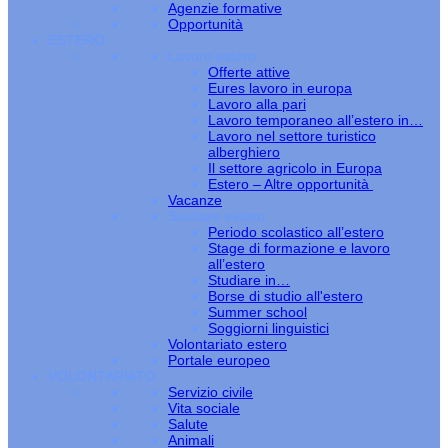
Agenzie formative
Opportunità
ESTERO
Lavoro estero
Offerte attive
Eures lavoro in europa
Lavoro alla pari
Lavoro temporaneo all’estero in…
Lavoro nel settore turistico
alberghiero
Il settore agricolo in Europa
Estero – Altre opportunità
Vacanze
Studiare estero
Periodo scolastico all’estero
Stage di formazione e lavoro
all’estero
Studiare in…
Borse di studio all'estero
Summer school
Soggiorni linguistici
Volontariato estero
Portale europeo
VOLONTARIATO
Servizio civile
Vita sociale
Salute
Animali