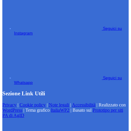
Seguici su
Instagram
Seguici su
Whatsapp
Sezione Link Utili
Privacy
|
Cookie policy
|
Note legali
|
Accessibilità
| Realizzato con
WordPress
|
Tema grafico
ItaliaWP2
| Basato sul
Prototipo per siti
PA di AgID