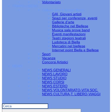
Volontariato
TEMPO LIBERO
Cultura arte e tempo libero
GAI, Giovani artisti
Spazi per conferenze, eventi
Gallerie d’arte
Biblioteche nel Biellese
Musica sala prove band
Eventi manifestazioni
Teatri stagioni teatrali
Ludoteca di Biella
Mercatini nel biellese
Internet point Biella e Biellese
Sport
Vacanze
Concorsi Artistici
NEWS
NEWS GENERALI
NEWS LAVORO
NEWS STUDIO
NEWS CORSI
NEWS ESTERO
NEWS VOLONTARIATO-VITA SOC.
NEWS CULTURA-T. LIBERO-VIAGGI