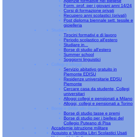
Agenzie formative nel biellese
Form. prof. per i giovani anni 14/24
Corsi di formazione privati
Recupero anni scolastici (privati)
Post diploma biennale sett. tessile e
gioielleria
Studiare estero
Tirocini formativi e di lavoro
Periodo scolastico all'estero
Studiare in...
Borse di studio all'estero
Summer school
Soggiorni linguistici
Collegi e alloggi
Servizio abitativo gratuito in
Piemonte EDISU
Residenze universitarie EDSU
Piemonte
Cercare casa da studente, Collegi
universitari
Alloggi collegi e pensionati a Milano
Alloggi, collegi e pensionati a Torino
Borse e diritto allo studio
Borse di studio tasse e premi
Borse di studio per i biellesi del
Collegio Puteano di Pisa
Accademie istruzione militare
Acquisto e Vendita Libri Scolastici Usati