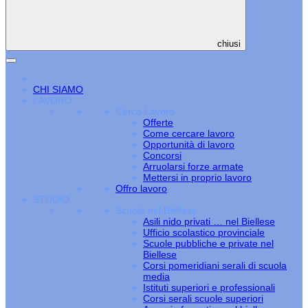
chiusi
CHI SIAMO
LAVORO
Cerco Lavoro
Offerte
Come cercare lavoro
Opportunità di lavoro
Concorsi
Arruolarsi forze armate
Mettersi in proprio lavoro
Offro lavoro
STUDIO
Scuole nel Biellese
Asili nido privati … nel Biellese
Ufficio scolastico provinciale
Scuole pubbliche e private nel
Biellese
Corsi pomeridiani serali di scuola
media
Istituti superiori e professionali
Corsi serali scuole superiori