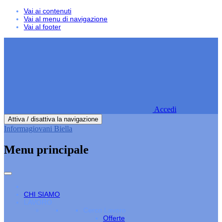
Vai ai contenuti
Vai al menu di navigazione
Vai al footer
Accedi
Attiva / disattiva la navigazione
Informagiovani Biella
Menu principale
CHI SIAMO
LAVORO
Cerco Lavoro
Offerte