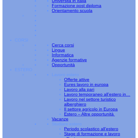
Università in Italia
Formazione post diploma
Orientamento scuola
CORSI
Cerca corsi
Lingue
Informatica
Agenzie formative
Opportunità
ESTERO
Lavoro estero
Offerte attive
Eures lavoro in europa
Lavoro alla pari
Lavoro temporaneo all’estero in…
Lavoro nel settore turistico
alberghiero
Il settore agricolo in Europa
Estero – Altre opportunità
Vacanze
Studiare estero
Periodo scolastico all’estero
Stage di formazione e lavoro