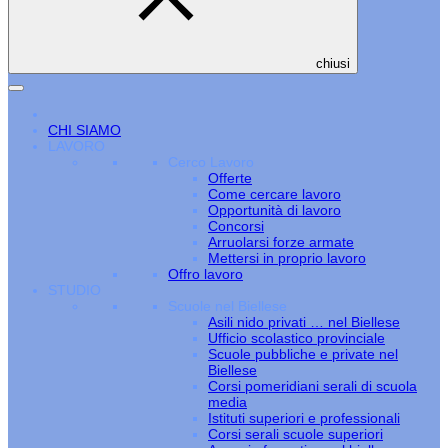
chiusi
CHI SIAMO
LAVORO
Cerco Lavoro
Offerte
Come cercare lavoro
Opportunità di lavoro
Concorsi
Arruolarsi forze armate
Mettersi in proprio lavoro
Offro lavoro
STUDIO
Scuole nel Biellese
Asili nido privati … nel Biellese
Ufficio scolastico provinciale
Scuole pubbliche e private nel
Biellese
Corsi pomeridiani serali di scuola
media
Istituti superiori e professionali
Corsi serali scuole superiori