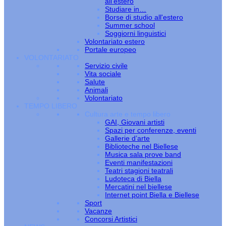
all’estero
Studiare in…
Borse di studio all'estero
Summer school
Soggiorni linguistici
Volontariato estero
Portale europeo
VOLONTARIATO
Servizio civile
Vita sociale
Salute
Animali
Volontariato
TEMPO LIBERO
Cultura arte e tempo libero
GAI, Giovani artisti
Spazi per conferenze, eventi
Gallerie d’arte
Biblioteche nel Biellese
Musica sala prove band
Eventi manifestazioni
Teatri stagioni teatrali
Ludoteca di Biella
Mercatini nel biellese
Internet point Biella e Biellese
Sport
Vacanze
Concorsi Artistici