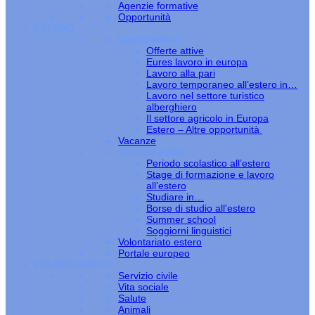
Agenzie formative
Opportunità
ESTERO
Lavoro estero
Offerte attive
Eures lavoro in europa
Lavoro alla pari
Lavoro temporaneo all’estero in…
Lavoro nel settore turistico
alberghiero
Il settore agricolo in Europa
Estero – Altre opportunità
Vacanze
Studiare estero
Periodo scolastico all’estero
Stage di formazione e lavoro
all’estero
Studiare in…
Borse di studio all'estero
Summer school
Soggiorni linguistici
Volontariato estero
Portale europeo
VOLONTARIATO
Servizio civile
Vita sociale
Salute
Animali