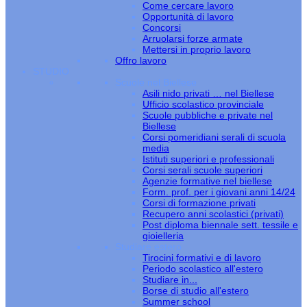
Come cercare lavoro
Opportunità di lavoro
Concorsi
Arruolarsi forze armate
Mettersi in proprio lavoro
Offro lavoro
STUDIO
Scuole nel Biellese
Asili nido privati … nel Biellese
Ufficio scolastico provinciale
Scuole pubbliche e private nel
Biellese
Corsi pomeridiani serali di scuola
media
Istituti superiori e professionali
Corsi serali scuole superiori
Agenzie formative nel biellese
Form. prof. per i giovani anni 14/24
Corsi di formazione privati
Recupero anni scolastici (privati)
Post diploma biennale sett. tessile e
gioielleria
Studiare estero
Tirocini formativi e di lavoro
Periodo scolastico all'estero
Studiare in...
Borse di studio all'estero
Summer school