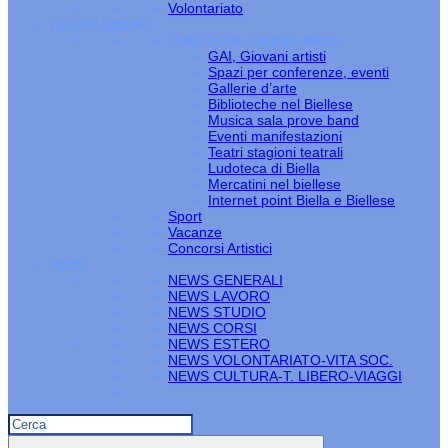
Volontariato
TEMPO LIBERO
Cultura arte e tempo libero
GAI, Giovani artisti
Spazi per conferenze, eventi
Gallerie d’arte
Biblioteche nel Biellese
Musica sala prove band
Eventi manifestazioni
Teatri stagioni teatrali
Ludoteca di Biella
Mercatini nel biellese
Internet point Biella e Biellese
Sport
Vacanze
Concorsi Artistici
NEWS
NEWS GENERALI
NEWS LAVORO
NEWS STUDIO
NEWS CORSI
NEWS ESTERO
NEWS VOLONTARIATO-VITA SOC.
NEWS CULTURA-T. LIBERO-VIAGGI