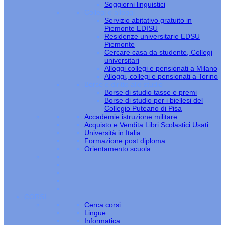
Soggiorni linguistici
Collegi e alloggi
Servizio abitativo gratuito in
Piemonte EDISU
Residenze universitarie EDSU
Piemonte
Cercare casa da studente, Collegi
universitari
Alloggi collegi e pensionati a Milano
Alloggi, collegi e pensionati a Torino
Borse e diritto allo studio
Borse di studio tasse e premi
Borse di studio per i biellesi del
Collegio Puteano di Pisa
Accademie istruzione militare
Acquisto e Vendita Libri Scolastici Usati
Università in Italia
Formazione post diploma
Orientamento scuola
CORSI
Cerca corsi
Lingue
Informatica