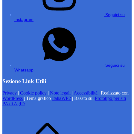
Seguici su
Instagram
Seguici su
Whatsapp
Sezione Link Utili
Privacy
|
Cookie policy
|
Note legali
|
Accessibilità
| Realizzato con
WordPress
|
Tema grafico
ItaliaWP2
| Basato sul
Prototipo per siti
PA di AgID