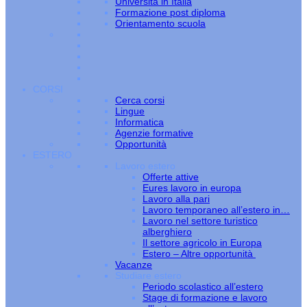
Università in Italia
Formazione post diploma
Orientamento scuola
CORSI
Cerca corsi
Lingue
Informatica
Agenzie formative
Opportunità
ESTERO
Lavoro estero
Offerte attive
Eures lavoro in europa
Lavoro alla pari
Lavoro temporaneo all’estero in…
Lavoro nel settore turistico
alberghiero
Il settore agricolo in Europa
Estero – Altre opportunità
Vacanze
Studiare estero
Periodo scolastico all’estero
Stage di formazione e lavoro