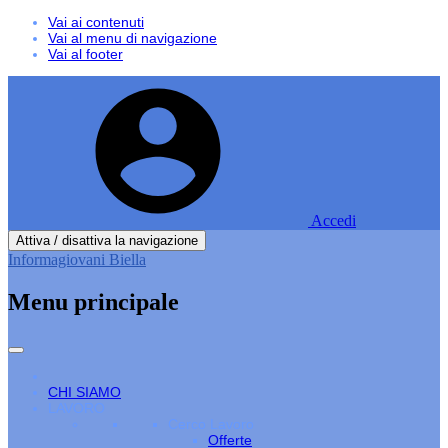
Vai ai contenuti
Vai al menu di navigazione
Vai al footer
Accedi
Attiva / disattiva la navigazione
Informagiovani Biella
Menu principale
CHI SIAMO
LAVORO
Cerco Lavoro
Offerte