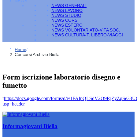
NEWS
NEWS GENERALI
NEWS LAVORO
NEWS STUDIO
NEWS CORSI
NEWS ESTERO
NEWS VOLONTARIATO-VITA SOC.
NEWS CULTURA-T. LIBERO-VIAGGI
Home
/
Concorsi Archivio Biella
Form iscrizione laboratorio disegno e
fumetto
r
https://docs.google.com/forms/d/e/1FAIpQLSdV2O9RjZyZqSe
usp=header
Informagiovani Biella