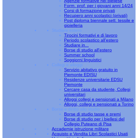
Agenzie formative nel biellese
Form. prof. per i giovani anni 14/24
Corsi di formazione privati
Recupero anni scolastici (privati)
Post diploma biennale sett. tessile e
gioielleria
Studiare estero
Tirocini formativi e di lavoro
Periodo scolastico all'estero
Studiare in...
Borse di studio all'estero
Summer school
Soggiorni linguistici
Collegi e alloggi
Servizio abitativo gratuito in
Piemonte EDISU
Residenze universitarie EDSU
Piemonte
Cercare casa da studente, Collegi
universitari
Alloggi collegi e pensionati a Milano
Alloggi, collegi e pensionati a Torino
Borse e diritto allo studio
Borse di studio tasse e premi
Borse di studio per i biellesi del
Collegio Puteano di Pisa
Accademie istruzione militare
Acquisto e Vendita Libri Scolastici Usati