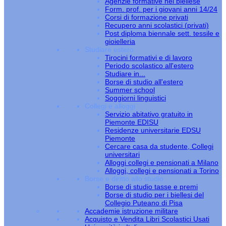
Agenzie formative nel biellese
Form. prof. per i giovani anni 14/24
Corsi di formazione privati
Recupero anni scolastici (privati)
Post diploma biennale sett. tessile e
gioielleria
Studiare estero
Tirocini formativi e di lavoro
Periodo scolastico all'estero
Studiare in...
Borse di studio all'estero
Summer school
Soggiorni linguistici
Collegi e alloggi
Servizio abitativo gratuito in
Piemonte EDISU
Residenze universitarie EDSU
Piemonte
Cercare casa da studente, Collegi
universitari
Alloggi collegi e pensionati a Milano
Alloggi, collegi e pensionati a Torino
Borse e diritto allo studio
Borse di studio tasse e premi
Borse di studio per i biellesi del
Collegio Puteano di Pisa
Accademie istruzione militare
Acquisto e Vendita Libri Scolastici Usati