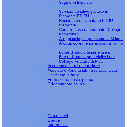
Soggiorni linguistici
Collegi e alloggi
Servizio abitativo gratuito in
Piemonte EDISU
Residenze universitarie EDSU
Piemonte
Cercare casa da studente, Collegi
universitari
Alloggi collegi e pensionati a Milano
Alloggi, collegi e pensionati a Torino
Borse e diritto allo studio
Borse di studio tasse e premi
Borse di studio per i biellesi del
Collegio Puteano di Pisa
Accademie istruzione militare
Acquisto e Vendita Libri Scolastici Usati
Università in Italia
Formazione post diploma
Orientamento scuola
CORSI
Cerca corsi
Lingue
Informatica