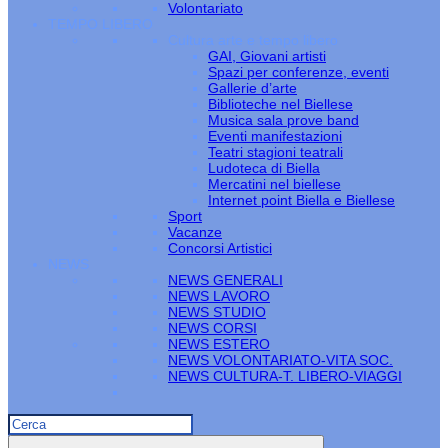
Volontariato
TEMPO LIBERO
Cultura arte e tempo libero
GAI, Giovani artisti
Spazi per conferenze, eventi
Gallerie d’arte
Biblioteche nel Biellese
Musica sala prove band
Eventi manifestazioni
Teatri stagioni teatrali
Ludoteca di Biella
Mercatini nel biellese
Internet point Biella e Biellese
Sport
Vacanze
Concorsi Artistici
NEWS
NEWS GENERALI
NEWS LAVORO
NEWS STUDIO
NEWS CORSI
NEWS ESTERO
NEWS VOLONTARIATO-VITA SOC.
NEWS CULTURA-T. LIBERO-VIAGGI