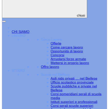
chiusi
CHI SIAMO
LAVORO
Cerco Lavoro
Offerte
Come cercare lavoro
Opportunità di lavoro
Concorsi
Arruolarsi forze armate
Mettersi in proprio lavoro
Offro lavoro
STUDIO
Scuole nel Biellese
Asili nido privati … nel Biellese
Ufficio scolastico provinciale
Scuole pubbliche e private nel
Biellese
Corsi pomeridiani serali di scuola
media
Istituti superiori e professionali
Corsi serali scuole superiori