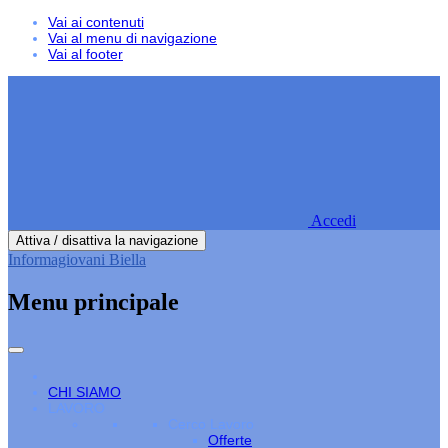
Vai ai contenuti
Vai al menu di navigazione
Vai al footer
Accedi
Attiva / disattiva la navigazione
Informagiovani Biella
Menu principale
CHI SIAMO
LAVORO
Cerco Lavoro
Offerte