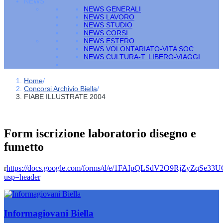
NEWS
NEWS GENERALI
NEWS LAVORO
NEWS STUDIO
NEWS CORSI
NEWS ESTERO
NEWS VOLONTARIATO-VITA SOC.
NEWS CULTURA-T. LIBERO-VIAGGI
Home
/
Concorsi Archivio Biella
/
FIABE ILLUSTRATE 2004
Form iscrizione laboratorio disegno e
fumetto
r
https://docs.google.com/forms/d/e/1FAIpQLSdV2O9RjZyZqSe
usp=header
Informagiovani Biella