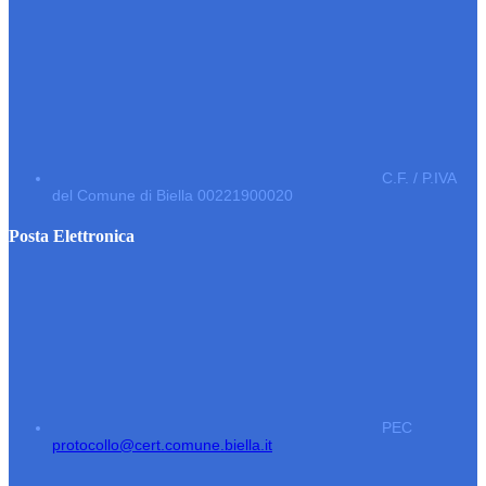
C.F. / P.IVA
del Comune di Biella 00221900020
Posta Elettronica
PEC
protocollo@cert.comune.biella.it