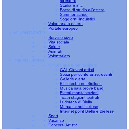
all’estero
Studiare in…
Borse di studio all'estero
Summer school
Soggiorni linguistici
Volontariato estero
Portale europeo
VOLONTARIATO
Servizio civile
Vita sociale
Salute
Animali
Volontariato
TEMPO LIBERO
Cultura arte e tempo libero
GAI, Giovani artisti
Spazi per conferenze, eventi
Gallerie d’arte
Biblioteche nel Biellese
Musica sala prove band
Eventi manifestazioni
Teatri stagioni teatrali
Ludoteca di Biella
Mercatini nel biellese
Internet point Biella e Biellese
Sport
Vacanze
Concorsi Artistici