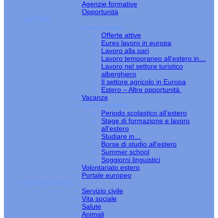
Agenzie formative
Opportunità
ESTERO
Lavoro estero
Offerte attive
Eures lavoro in europa
Lavoro alla pari
Lavoro temporaneo all’estero in…
Lavoro nel settore turistico
alberghiero
Il settore agricolo in Europa
Estero – Altre opportunità
Vacanze
Studiare estero
Periodo scolastico all’estero
Stage di formazione e lavoro
all’estero
Studiare in…
Borse di studio all'estero
Summer school
Soggiorni linguistici
Volontariato estero
Portale europeo
VOLONTARIATO
Servizio civile
Vita sociale
Salute
Animali