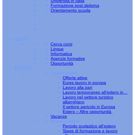
Università in Italia
Formazione post diploma
Orientamento scuola
CORSI
Cerca corsi
Lingue
Informatica
Agenzie formative
Opportunità
ESTERO
Lavoro estero
Offerte attive
Eures lavoro in europa
Lavoro alla pari
Lavoro temporaneo all’estero in…
Lavoro nel settore turistico
alberghiero
Il settore agricolo in Europa
Estero – Altre opportunità
Vacanze
Studiare estero
Periodo scolastico all’estero
Stage di formazione e lavoro