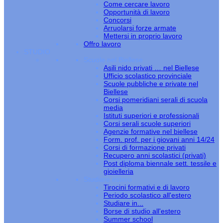
Come cercare lavoro
Opportunità di lavoro
Concorsi
Arruolarsi forze armate
Mettersi in proprio lavoro
Offro lavoro
STUDIO
Scuole nel Biellese
Asili nido privati … nel Biellese
Ufficio scolastico provinciale
Scuole pubbliche e private nel
Biellese
Corsi pomeridiani serali di scuola
media
Istituti superiori e professionali
Corsi serali scuole superiori
Agenzie formative nel biellese
Form. prof. per i giovani anni 14/24
Corsi di formazione privati
Recupero anni scolastici (privati)
Post diploma biennale sett. tessile e
gioielleria
Studiare estero
Tirocini formativi e di lavoro
Periodo scolastico all'estero
Studiare in...
Borse di studio all'estero
Summer school