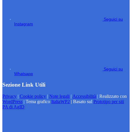
Seguici su
Instagram
Seguici su
Whatsapp
Sezione Link Utili
Privacy
|
Cookie policy
|
Note legali
|
Accessibilità
| Realizzato con
WordPress
|
Tema grafico
ItaliaWP2
| Basato sul
Prototipo per siti
PA di AgID