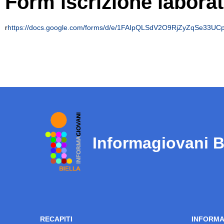
Form iscrizione labora
r
https://docs.google.com/forms/d/e/1FAIpQLSdV2O9RjZyZqSe33U
Informagiovani B
RECAPITI
INFORMA