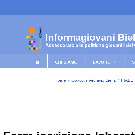
Vai ai contenuti
Vai al menu di navigazione
Vai al footer
Informagiovani Biel
Assessorato alle politiche giovanili del
CHI SIAMO
LAVORO
S
Home
/
Concorsi Archivio Biella
/
FIABE