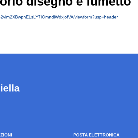
torio disegno e fumetto
Cp2vlm2XBwpnELsLY7IOmndiWdxjofVA/viewform?usp=header
iella
ZIONI
POSTA ELETTRONICA