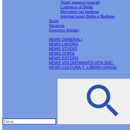
Teatri stagioni teatrali
Ludoteca di Biella
Mercatini nel biellese
Internet point Biella e Biellese
Sport
Vacanze
Concorsi Artistici
NEWS
NEWS GENERALI
NEWS LAVORO
NEWS STUDIO
NEWS CORSI
NEWS ESTERO
NEWS VOLONTARIATO-VITA SOC.
NEWS CULTURA-T. LIBERO-VIAGGI