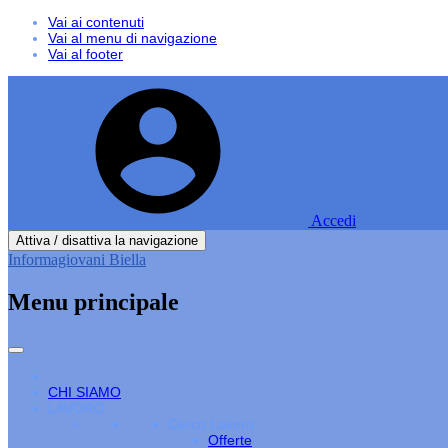
Vai ai contenuti
Vai al menu di navigazione
Vai al footer
Accedi
Attiva / disattiva la navigazione
Informagiovani Biella
Menu principale
CHI SIAMO
LAVORO
Cerco Lavoro
Offerte