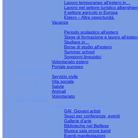
Lavoro temporaneo all’estero in…
Lavoro nel settore turistico alberghier
Il settore agricolo in Europa
Estero – Altre opportunità
Vacanze
Studiare estero
Periodo scolastico all’estero
Stage di formazione e lavoro all’ester
Studiare in…
Borse di studio all'estero
Summer school
Soggiorni linguistici
Volontariato estero
Portale europeo
VOLONTARIATO
Servizio civile
Vita sociale
Salute
Animali
Volontariato
TEMPO LIBERO
Cultura arte e tempo libero
GAI, Giovani artisti
Spazi per conferenze, eventi
Gallerie d’arte
Biblioteche nel Biellese
Musica sala prove band
Eventi manifestazioni