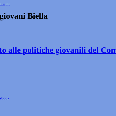
atsapp
iovani Biella
o alle politiche giovanili del Co
cebook