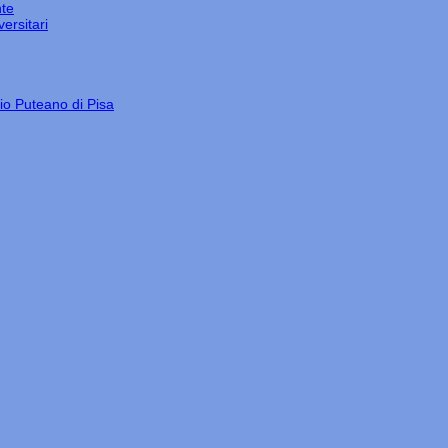
nte
ersitari
gio Puteano di Pisa