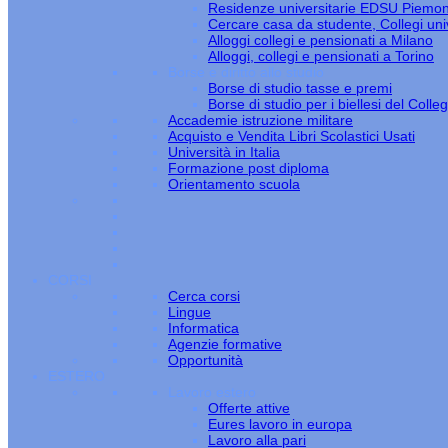
Residenze universitarie EDSU Piemo
Cercare casa da studente, Collegi univ
Alloggi collegi e pensionati a Milano
Alloggi, collegi e pensionati a Torino
Borse e diritto allo studio
Borse di studio tasse e premi
Borse di studio per i biellesi del Colle
Accademie istruzione militare
Acquisto e Vendita Libri Scolastici Usati
Università in Italia
Formazione post diploma
Orientamento scuola
CORSI
Cerca corsi
Lingue
Informatica
Agenzie formative
Opportunità
ESTERO
Lavoro estero
Offerte attive
Eures lavoro in europa
Lavoro alla pari