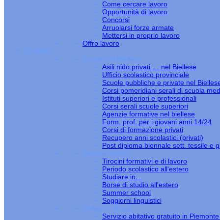
Come cercare lavoro
Opportunità di lavoro
Concorsi
Arruolarsi forze armate
Mettersi in proprio lavoro
Offro lavoro
STUDIO
Scuole nel Biellese
Asili nido privati … nel Biellese
Ufficio scolastico provinciale
Scuole pubbliche e private nel Bielles
Corsi pomeridiani serali di scuola med
Istituti superiori e professionali
Corsi serali scuole superiori
Agenzie formative nel biellese
Form. prof. per i giovani anni 14/24
Corsi di formazione privati
Recupero anni scolastici (privati)
Post diploma biennale sett. tessile e gi
Studiare estero
Tirocini formativi e di lavoro
Periodo scolastico all'estero
Studiare in...
Borse di studio all'estero
Summer school
Soggiorni linguistici
Collegi e alloggi
Servizio abitativo gratuito in Piemont