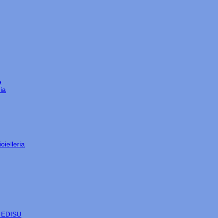
e
ia
oielleria
e EDISU