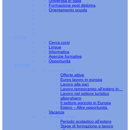
Università in Italia
Formazione post diploma
Orientamento scuola
CORSI
Cerca corsi
Lingue
Informatica
Agenzie formative
Opportunità
ESTERO
Lavoro estero
Offerte attive
Eures lavoro in europa
Lavoro alla pari
Lavoro temporaneo all’estero in…
Lavoro nel settore turistico
alberghiero
Il settore agricolo in Europa
Estero – Altre opportunità
Vacanze
Studiare estero
Periodo scolastico all’estero
Stage di formazione e lavoro