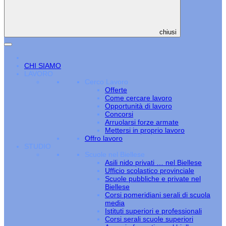
chiusi
CHI SIAMO
LAVORO
Cerco Lavoro
Offerte
Come cercare lavoro
Opportunità di lavoro
Concorsi
Arruolarsi forze armate
Mettersi in proprio lavoro
Offro lavoro
STUDIO
Scuole nel Biellese
Asili nido privati … nel Biellese
Ufficio scolastico provinciale
Scuole pubbliche e private nel
Biellese
Corsi pomeridiani serali di scuola
media
Istituti superiori e professionali
Corsi serali scuole superiori