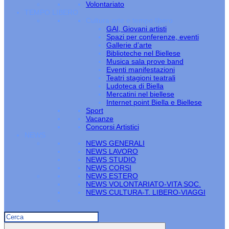
Volontariato
TEMPO LIBERO
Cultura arte e tempo libero
GAI, Giovani artisti
Spazi per conferenze, eventi
Gallerie d’arte
Biblioteche nel Biellese
Musica sala prove band
Eventi manifestazioni
Teatri stagioni teatrali
Ludoteca di Biella
Mercatini nel biellese
Internet point Biella e Biellese
Sport
Vacanze
Concorsi Artistici
NEWS
NEWS GENERALI
NEWS LAVORO
NEWS STUDIO
NEWS CORSI
NEWS ESTERO
NEWS VOLONTARIATO-VITA SOC.
NEWS CULTURA-T. LIBERO-VIAGGI