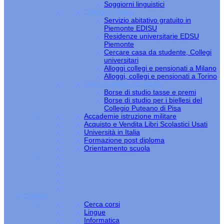
Soggiorni linguistici
Collegi e alloggi
Servizio abitativo gratuito in
Piemonte EDISU
Residenze universitarie EDSU
Piemonte
Cercare casa da studente, Collegi
universitari
Alloggi collegi e pensionati a Milano
Alloggi, collegi e pensionati a Torino
Borse e diritto allo studio
Borse di studio tasse e premi
Borse di studio per i biellesi del
Collegio Puteano di Pisa
Accademie istruzione militare
Acquisto e Vendita Libri Scolastici Usati
Università in Italia
Formazione post diploma
Orientamento scuola
CORSI
Cerca corsi
Lingue
Informatica