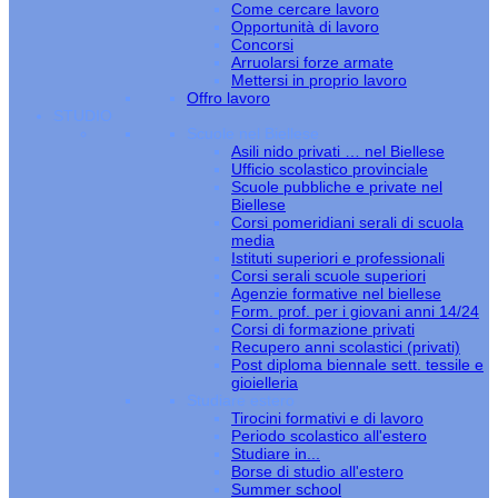
Come cercare lavoro
Opportunità di lavoro
Concorsi
Arruolarsi forze armate
Mettersi in proprio lavoro
Offro lavoro
STUDIO
Scuole nel Biellese
Asili nido privati … nel Biellese
Ufficio scolastico provinciale
Scuole pubbliche e private nel
Biellese
Corsi pomeridiani serali di scuola
media
Istituti superiori e professionali
Corsi serali scuole superiori
Agenzie formative nel biellese
Form. prof. per i giovani anni 14/24
Corsi di formazione privati
Recupero anni scolastici (privati)
Post diploma biennale sett. tessile e
gioielleria
Studiare estero
Tirocini formativi e di lavoro
Periodo scolastico all'estero
Studiare in...
Borse di studio all'estero
Summer school