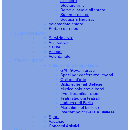
all’estero
Studiare in…
Borse di studio all'estero
Summer school
Soggiorni linguistici
Volontariato estero
Portale europeo
VOLONTARIATO
Servizio civile
Vita sociale
Salute
Animali
Volontariato
TEMPO LIBERO
Cultura arte e tempo libero
GAI, Giovani artisti
Spazi per conferenze, eventi
Gallerie d’arte
Biblioteche nel Biellese
Musica sala prove band
Eventi manifestazioni
Teatri stagioni teatrali
Ludoteca di Biella
Mercatini nel biellese
Internet point Biella e Biellese
Sport
Vacanze
Concorsi Artistici