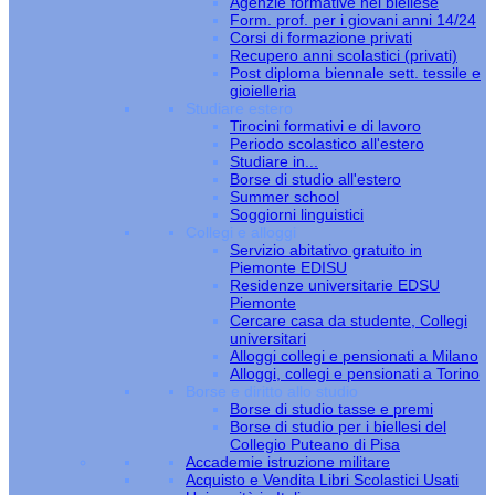
Agenzie formative nel biellese
Form. prof. per i giovani anni 14/24
Corsi di formazione privati
Recupero anni scolastici (privati)
Post diploma biennale sett. tessile e
gioielleria
Studiare estero
Tirocini formativi e di lavoro
Periodo scolastico all'estero
Studiare in...
Borse di studio all'estero
Summer school
Soggiorni linguistici
Collegi e alloggi
Servizio abitativo gratuito in
Piemonte EDISU
Residenze universitarie EDSU
Piemonte
Cercare casa da studente, Collegi
universitari
Alloggi collegi e pensionati a Milano
Alloggi, collegi e pensionati a Torino
Borse e diritto allo studio
Borse di studio tasse e premi
Borse di studio per i biellesi del
Collegio Puteano di Pisa
Accademie istruzione militare
Acquisto e Vendita Libri Scolastici Usati