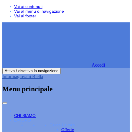
Vai ai contenuti
Vai al menu di navigazione
Vai al footer
Accedi
Attiva / disattiva la navigazione
Informagiovani Biella
Menu principale
CHI SIAMO
LAVORO
Cerco Lavoro
Offerte