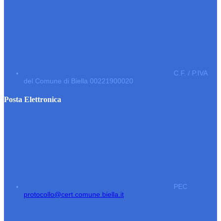
C.F. / P.IVA
del Comune di Biella 00221900020
Posta Elettronica
PEC
protocollo@cert.comune.biella.it