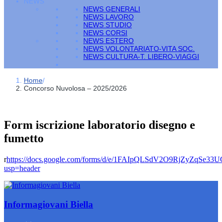
NEWS
NEWS GENERALI
NEWS LAVORO
NEWS STUDIO
NEWS CORSI
NEWS ESTERO
NEWS VOLONTARIATO-VITA SOC.
NEWS CULTURA-T. LIBERO-VIAGGI
Home
/
Concorso Nuvolosa – 2025/2026
Form iscrizione laboratorio disegno e
fumetto
r
https://docs.google.com/forms/d/e/1FAIpQLSdV2O9RjZyZqSe
usp=header
Informagiovani Biella