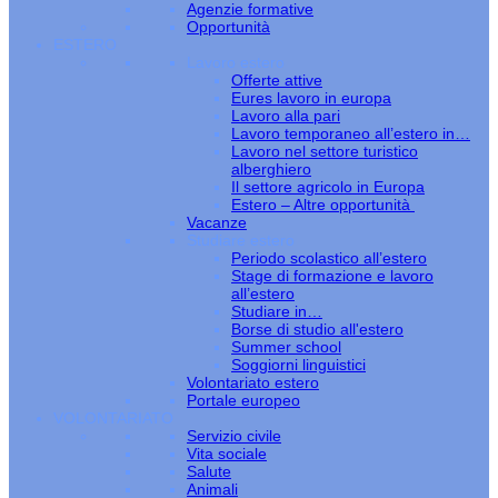
Agenzie formative
Opportunità
ESTERO
Lavoro estero
Offerte attive
Eures lavoro in europa
Lavoro alla pari
Lavoro temporaneo all’estero in…
Lavoro nel settore turistico
alberghiero
Il settore agricolo in Europa
Estero – Altre opportunità
Vacanze
Studiare estero
Periodo scolastico all’estero
Stage di formazione e lavoro
all’estero
Studiare in…
Borse di studio all'estero
Summer school
Soggiorni linguistici
Volontariato estero
Portale europeo
VOLONTARIATO
Servizio civile
Vita sociale
Salute
Animali