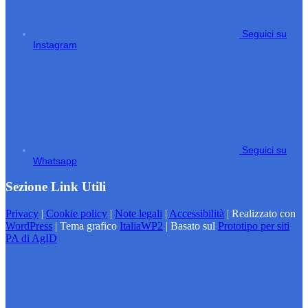
Seguici su
Instagram
Seguici su
Whatsapp
Sezione Link Utili
Privacy
|
Cookie policy
|
Note legali
|
Accessibilità
| Realizzato con
WordPress
|
Tema grafico
ItaliaWP2
| Basato sul
Prototipo per siti
PA di AgID