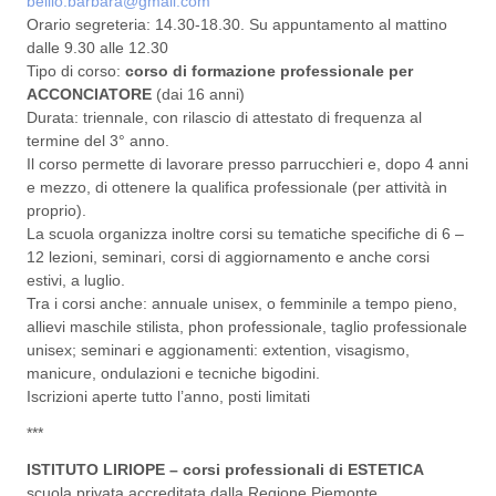
bellio.barbara@gmail.com
Orario segreteria: 14.30-18.30. Su appuntamento al mattino
dalle 9.30 alle 12.30
Tipo di corso:
corso di formazione professionale per
ACCONCIATORE
(dai 16 anni)
Durata: triennale, con rilascio di attestato di frequenza al
termine del 3° anno.
Il corso permette di lavorare presso parrucchieri e, dopo 4 anni
e mezzo, di ottenere la qualifica professionale (per attività in
proprio).
La scuola organizza inoltre corsi su tematiche specifiche di 6 –
12 lezioni, seminari, corsi di aggiornamento e anche corsi
estivi, a luglio.
Tra i corsi anche: annuale unisex, o femminile a tempo pieno,
allievi maschile stilista, phon professionale, taglio professionale
unisex; seminari e aggionamenti: extention, visagismo,
manicure, ondulazioni e tecniche bigodini.
Iscrizioni aperte tutto l’anno, posti limitati
***
ISTITUTO LIRIOPE – corsi professionali di ESTETICA
scuola privata accreditata dalla Regione Piemonte