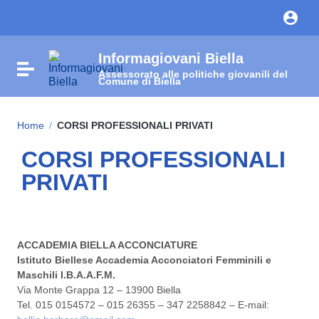
Vai ai contenuti
Vai al menu di navigazione
Vai al footer
Informagiovani Biella
Attiva / disattiva la navigazione
Assessorato alle politiche giovanili del
Comune di Biella
Home
/
CORSI PROFESSIONALI PRIVATI
CORSI PROFESSIONALI
PRIVATI
ACCADEMIA BIELLA ACCONCIATURE
Istituto Biellese Accademia Acconciatori Femminili e
Maschili I.B.A.A.F.M.
Via Monte Grappa 12 – 13900 Biella
Tel. 015 0154572 – 015 26355 – 347 2258842 – E-mail: