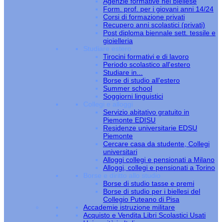
Agenzie formative nel biellese
Form. prof. per i giovani anni 14/24
Corsi di formazione privati
Recupero anni scolastici (privati)
Post diploma biennale sett. tessile e
gioielleria
Studiare estero
Tirocini formativi e di lavoro
Periodo scolastico all'estero
Studiare in...
Borse di studio all'estero
Summer school
Soggiorni linguistici
Collegi e alloggi
Servizio abitativo gratuito in
Piemonte EDISU
Residenze universitarie EDSU
Piemonte
Cercare casa da studente, Collegi
universitari
Alloggi collegi e pensionati a Milano
Alloggi, collegi e pensionati a Torino
Borse e diritto allo studio
Borse di studio tasse e premi
Borse di studio per i biellesi del
Collegio Puteano di Pisa
Accademie istruzione militare
Acquisto e Vendita Libri Scolastici Usati