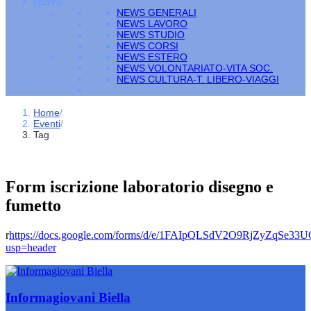
NEWS
NEWS GENERALI
NEWS LAVORO
NEWS STUDIO
NEWS CORSI
NEWS ESTERO
NEWS VOLONTARIATO-VITA SOC.
NEWS CULTURA-T. LIBERO-VIAGGI
Home
/
Eventi
/
Tag
Form iscrizione laboratorio disegno e
fumetto
r
https://docs.google.com/forms/d/e/1FAIpQLSdV2O9RjZyZqSe
usp=header
Informagiovani Biella