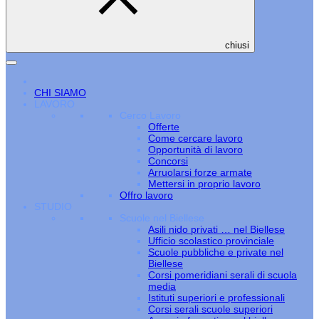
chiusi
CHI SIAMO
LAVORO
Cerco Lavoro
Offerte
Come cercare lavoro
Opportunità di lavoro
Concorsi
Arruolarsi forze armate
Mettersi in proprio lavoro
Offro lavoro
STUDIO
Scuole nel Biellese
Asili nido privati … nel Biellese
Ufficio scolastico provinciale
Scuole pubbliche e private nel
Biellese
Corsi pomeridiani serali di scuola
media
Istituti superiori e professionali
Corsi serali scuole superiori