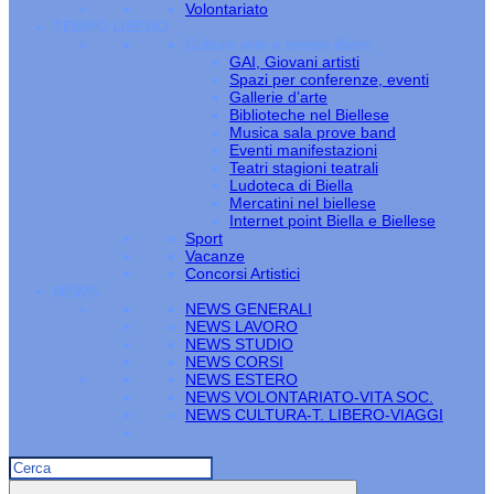
Volontariato
TEMPO LIBERO
Cultura arte e tempo libero
GAI, Giovani artisti
Spazi per conferenze, eventi
Gallerie d’arte
Biblioteche nel Biellese
Musica sala prove band
Eventi manifestazioni
Teatri stagioni teatrali
Ludoteca di Biella
Mercatini nel biellese
Internet point Biella e Biellese
Sport
Vacanze
Concorsi Artistici
NEWS
NEWS GENERALI
NEWS LAVORO
NEWS STUDIO
NEWS CORSI
NEWS ESTERO
NEWS VOLONTARIATO-VITA SOC.
NEWS CULTURA-T. LIBERO-VIAGGI