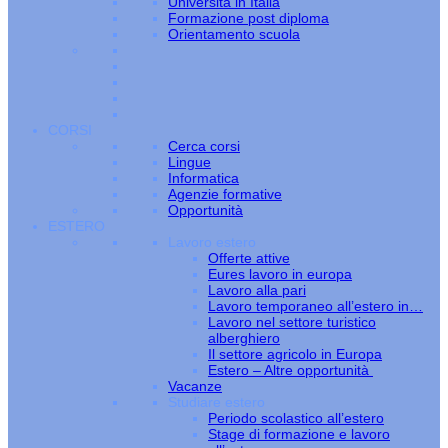
Università in Italia
Formazione post diploma
Orientamento scuola
CORSI
Cerca corsi
Lingue
Informatica
Agenzie formative
Opportunità
ESTERO
Lavoro estero
Offerte attive
Eures lavoro in europa
Lavoro alla pari
Lavoro temporaneo all’estero in…
Lavoro nel settore turistico
alberghiero
Il settore agricolo in Europa
Estero – Altre opportunità
Vacanze
Studiare estero
Periodo scolastico all’estero
Stage di formazione e lavoro