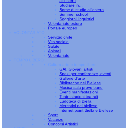
all’estero
Studiare in…
Borse di studio all'estero
Summer school
Soggiorni linguistici
Volontariato estero
Portale europeo
VOLONTARIATO
Servizio civile
Vita sociale
Salute
Animali
Volontariato
TEMPO LIBERO
Cultura arte e tempo libero
GAI, Giovani artisti
Spazi per conferenze, eventi
Gallerie d’arte
Biblioteche nel Biellese
Musica sala prove band
Eventi manifestazioni
Teatri stagioni teatrali
Ludoteca di Biella
Mercatini nel biellese
Internet point Biella e Biellese
Sport
Vacanze
Concorsi Artistici