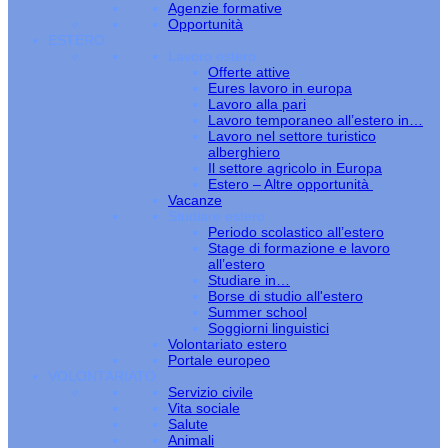
Agenzie formative
Opportunità
ESTERO
Lavoro estero
Offerte attive
Eures lavoro in europa
Lavoro alla pari
Lavoro temporaneo all’estero in…
Lavoro nel settore turistico
alberghiero
Il settore agricolo in Europa
Estero – Altre opportunità
Vacanze
Studiare estero
Periodo scolastico all’estero
Stage di formazione e lavoro
all’estero
Studiare in…
Borse di studio all'estero
Summer school
Soggiorni linguistici
Volontariato estero
Portale europeo
VOLONTARIATO
Servizio civile
Vita sociale
Salute
Animali